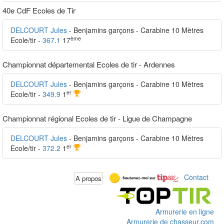
40e CdF Ecoles de Tir
DELCOURT Jules
- Benjamins garçons - Carabine 10 Mètres
ème
Ecole/tir -
367.1
17
Championnat départemental Ecoles de tir - Ardennes
DELCOURT Jules
- Benjamins garçons - Carabine 10 Mètres
er
Ecole/tir -
349.9
1
Championnat régional Ecoles de tir - Ligue de Champagne
DELCOURT Jules
- Benjamins garçons - Carabine 10 Mètres
er
Ecole/tir -
372.2
1
Contact
A propos
Armurerie en ligne
Armurerie de chasseur.com