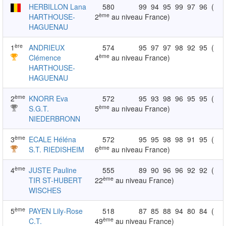
HERBILLON Lana
580
99
94
95
99
97
96
(
ème
HARTHOUSE-
2
au niveau France)
HAGUENAU
ère
1
ANDRIEUX
574
95
97
97
98
92
95
(
ème
Clémence
4
au niveau France)
HARTHOUSE-
HAGUENAU
ème
2
KNORR Eva
572
95
93
98
96
95
95
(
ème
S.G.T.
5
au niveau France)
NIEDERBRONN
ème
3
ECALE Héléna
572
95
95
98
98
91
95
(
ème
S.T. RIEDISHEIM
6
au niveau France)
ème
4
JUSTE Pauline
555
89
90
96
96
92
92
(
ème
TIR ST-HUBERT
22
au niveau France)
WISCHES
ème
5
PAYEN Lily-Rose
518
87
85
88
94
80
84
(
ème
C.T.
49
au niveau France)