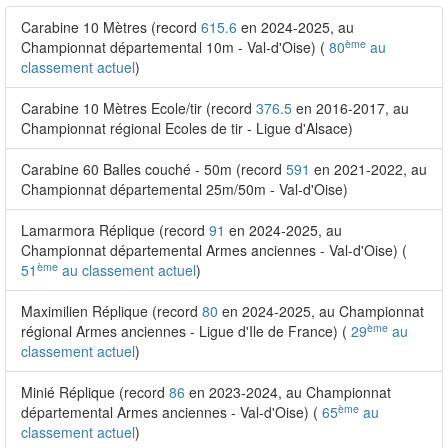
Carabine 10 Mètres (record
615.6
en 2024-2025, au
ème
Championnat départemental 10m - Val-d'Oise) (
80
au
classement actuel
)
Carabine 10 Mètres Ecole/tir (record
376.5
en 2016-2017, au
Championnat régional Ecoles de tir - Ligue d'Alsace)
Carabine 60 Balles couché - 50m (record
591
en 2021-2022, au
Championnat départemental 25m/50m - Val-d'Oise)
Lamarmora Réplique (record
91
en 2024-2025, au
Championnat départemental Armes anciennes - Val-d'Oise) (
ème
51
au classement actuel
)
Maximilien Réplique (record
80
en 2024-2025, au Championnat
ème
régional Armes anciennes - Ligue d'Ile de France) (
29
au
classement actuel
)
Minié Réplique (record
86
en 2023-2024, au Championnat
ème
départemental Armes anciennes - Val-d'Oise) (
65
au
classement actuel
)