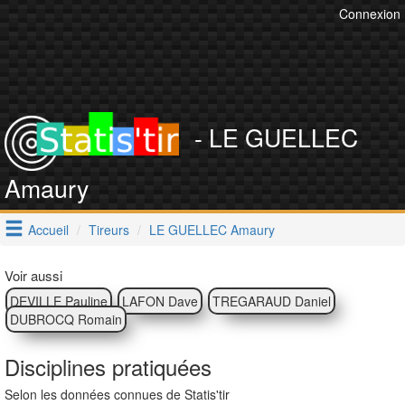
Connexion
- LE GUELLEC
Amaury
Accueil
Tireurs
LE GUELLEC Amaury
Voir aussi
DEVILLE Pauline
LAFON Dave
TREGARAUD Daniel
DUBROCQ Romain
Disciplines pratiquées
Selon les données connues de Statis'tir