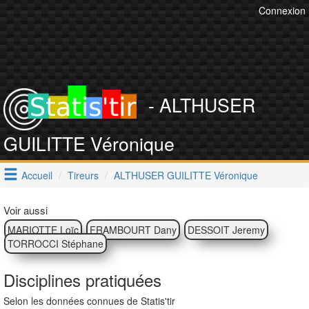
Connexion
- ALTHUSER
GUILITTE Véronique
Accueil
Tireurs
ALTHUSER GUILITTE Véronique
Voir aussi
MARIOTTE Loïc
FRAMBOURT Dany
DESSOIT Jeremy
TORROCCI Stéphane
Disciplines pratiquées
Selon les données connues de Statis'tir