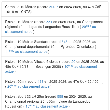
Carabine 10 Mètres (record
566.7
en 2024-2025, au 47e CdF
10/18 m - CNTS)
Pistolet 10 Mètres (record
551
en 2025-2026, au Championnat
ème
régional 10m - Ligue du Languedoc Roussillon) (
20
au
classement actuel
)
Pistolet 10 Mètres Standard (record
343
en 2025-2026, au
Championnat départemental 10m - Pyrénées-Orientales) (
ème
11
au classement actuel
)
Pistolet 10 Mètres Vitesse 5 cibles (record
20
en 2025-2026, au
ème
48e CdF 10/18 m - Besançon 2026) (
10
au classement
actuel
)
Pistolet 50m (record
498
en 2025-2026, au 47e CdF 25 / 50 m)
ème
(
20
au classement actuel
)
Pistolet Sport 22 LR 25m (record
558
en 2024-2025, au
Championnat régional 25m/50m - Ligue du Languedoc
ème
Roussillon) (
15
au classement actuel
)