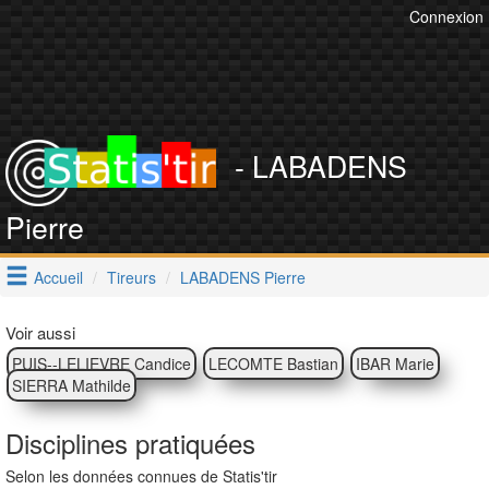
Connexion
- LABADENS
Pierre
Accueil
Tireurs
LABADENS Pierre
Voir aussi
PUIS--LELIEVRE Candice
LECOMTE Bastian
IBAR Marie
SIERRA Mathilde
Disciplines pratiquées
Selon les données connues de Statis'tir