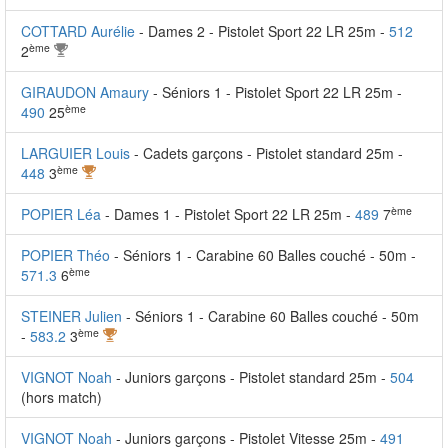
COTTARD Aurélie
- Dames 2 - Pistolet Sport 22 LR 25m -
512
ème
2
GIRAUDON Amaury
- Séniors 1 - Pistolet Sport 22 LR 25m -
ème
490
25
LARGUIER Louis
- Cadets garçons - Pistolet standard 25m -
ème
448
3
ème
POPIER Léa
- Dames 1 - Pistolet Sport 22 LR 25m -
489
7
POPIER Théo
- Séniors 1 - Carabine 60 Balles couché - 50m -
ème
571.3
6
STEINER Julien
- Séniors 1 - Carabine 60 Balles couché - 50m
ème
-
583.2
3
VIGNOT Noah
- Juniors garçons - Pistolet standard 25m -
504
(hors match)
VIGNOT Noah
- Juniors garçons - Pistolet Vitesse 25m -
491