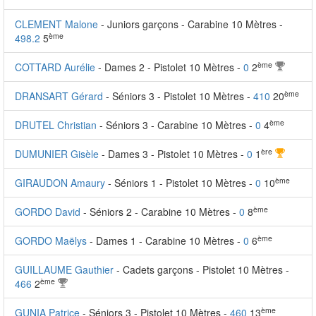
CLEMENT Malone
- Juniors garçons - Carabine 10 Mètres -
ème
498.2
5
ème
COTTARD Aurélie
- Dames 2 - Pistolet 10 Mètres -
0
2
ème
DRANSART Gérard
- Séniors 3 - Pistolet 10 Mètres -
410
20
ème
DRUTEL Christian
- Séniors 3 - Carabine 10 Mètres -
0
4
ère
DUMUNIER Gisèle
- Dames 3 - Pistolet 10 Mètres -
0
1
ème
GIRAUDON Amaury
- Séniors 1 - Pistolet 10 Mètres -
0
10
ème
GORDO David
- Séniors 2 - Carabine 10 Mètres -
0
8
ème
GORDO Maëlys
- Dames 1 - Carabine 10 Mètres -
0
6
GUILLAUME Gauthier
- Cadets garçons - Pistolet 10 Mètres -
ème
466
2
ème
GUNIA Patrice
- Séniors 3 - Pistolet 10 Mètres -
460
13