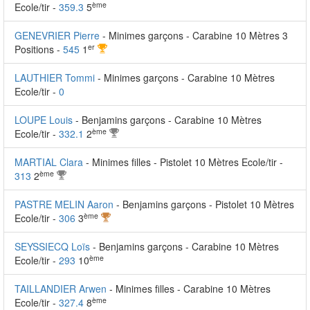
ème
Ecole/tir -
359.3
5
GENEVRIER Pierre
- Minimes garçons - Carabine 10 Mètres 3
er
Positions -
545
1
LAUTHIER Tommi
- Minimes garçons - Carabine 10 Mètres
Ecole/tir -
0
LOUPE Louis
- Benjamins garçons - Carabine 10 Mètres
ème
Ecole/tir -
332.1
2
MARTIAL Clara
- Minimes filles - Pistolet 10 Mètres Ecole/tir -
ème
313
2
PASTRE MELIN Aaron
- Benjamins garçons - Pistolet 10 Mètres
ème
Ecole/tir -
306
3
SEYSSIECQ Loïs
- Benjamins garçons - Carabine 10 Mètres
ème
Ecole/tir -
293
10
TAILLANDIER Arwen
- Minimes filles - Carabine 10 Mètres
ème
Ecole/tir -
327.4
8