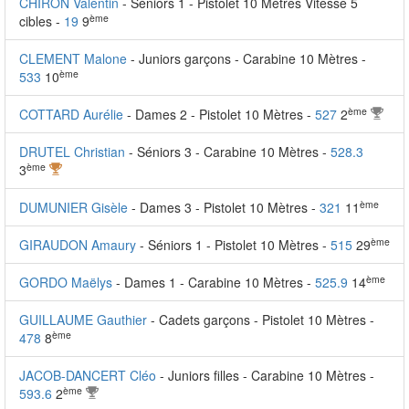
CHIRON Valentin
- Séniors 1 - Pistolet 10 Mètres Vitesse 5
ème
cibles -
19
9
CLEMENT Malone
- Juniors garçons - Carabine 10 Mètres -
ème
533
10
ème
COTTARD Aurélie
- Dames 2 - Pistolet 10 Mètres -
527
2
DRUTEL Christian
- Séniors 3 - Carabine 10 Mètres -
528.3
ème
3
ème
DUMUNIER Gisèle
- Dames 3 - Pistolet 10 Mètres -
321
11
ème
GIRAUDON Amaury
- Séniors 1 - Pistolet 10 Mètres -
515
29
ème
GORDO Maëlys
- Dames 1 - Carabine 10 Mètres -
525.9
14
GUILLAUME Gauthier
- Cadets garçons - Pistolet 10 Mètres -
ème
478
8
JACOB-DANCERT Cléo
- Juniors filles - Carabine 10 Mètres -
ème
593.6
2