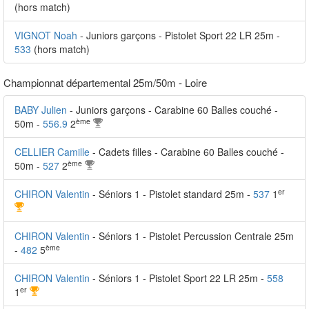
(hors match)
VIGNOT Noah
- Juniors garçons - Pistolet Sport 22 LR 25m -
533
(hors match)
Championnat départemental 25m/50m - Loire
BABY Julien
- Juniors garçons - Carabine 60 Balles couché -
ème
50m -
556.9
2
CELLIER Camille
- Cadets filles - Carabine 60 Balles couché -
ème
50m -
527
2
er
CHIRON Valentin
- Séniors 1 - Pistolet standard 25m -
537
1
CHIRON Valentin
- Séniors 1 - Pistolet Percussion Centrale 25m
ème
-
482
5
CHIRON Valentin
- Séniors 1 - Pistolet Sport 22 LR 25m -
558
er
1