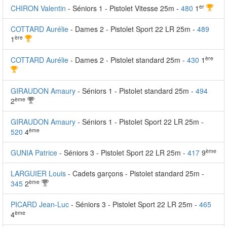
er
CHIRON Valentin
- Séniors 1 - Pistolet Vitesse 25m -
480
1
COTTARD Aurélie
- Dames 2 - Pistolet Sport 22 LR 25m -
489
ère
1
ère
COTTARD Aurélie
- Dames 2 - Pistolet standard 25m -
430
1
GIRAUDON Amaury
- Séniors 1 - Pistolet standard 25m -
494
ème
2
GIRAUDON Amaury
- Séniors 1 - Pistolet Sport 22 LR 25m -
ème
520
4
ème
GUNIA Patrice
- Séniors 3 - Pistolet Sport 22 LR 25m -
417
9
LARGUIER Louis
- Cadets garçons - Pistolet standard 25m -
ème
345
2
PICARD Jean-Luc
- Séniors 3 - Pistolet Sport 22 LR 25m -
465
ème
4