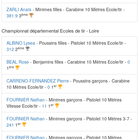
ZARLI Anaïs
- Minimes filles - Carabine 10 Mètres Ecole/tir -
ème
381.9
3
Championnat départemental Ecoles de tir - Loire
ALBINO Lysea
- Poussins filles - Pistolet 10 Mètres Ecole/tir -
ème
312
2
BEAL Rose
- Benjamins filles - Carabine 10 Mètres Ecole/tir -
0
ère
1
CARRENO-FERNANDEZ Pierre
- Poussins garçons - Carabine
er
10 Mètres Ecole/tir -
0
1
FOURNIER Nathan
- Minimes garçons - Pistolet 10 Mètres
er
Vitesse Ecole/tir -
11
1
FOURNIER Nathan
- Minimes garçons - Pistolet 10 Mètres 3-7 -
er
241
1
FOURNIER Nathan
- Minimes garçons - Pistolet 10 Mètres