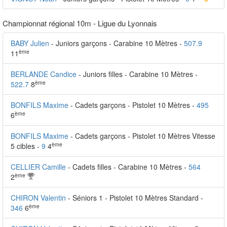
Championnat régional 10m - Ligue du Lyonnais
BABY Julien
- Juniors garçons - Carabine 10 Mètres -
507.9
ème
11
BERLANDE Candice
- Juniors filles - Carabine 10 Mètres -
ème
522.7
8
BONFILS Maxime
- Cadets garçons - Pistolet 10 Mètres -
495
ème
6
BONFILS Maxime
- Cadets garçons - Pistolet 10 Mètres Vitesse
ème
5 cibles -
9
4
CELLIER Camille
- Cadets filles - Carabine 10 Mètres -
564
ème
2
CHIRON Valentin
- Séniors 1 - Pistolet 10 Mètres Standard -
ème
346
6