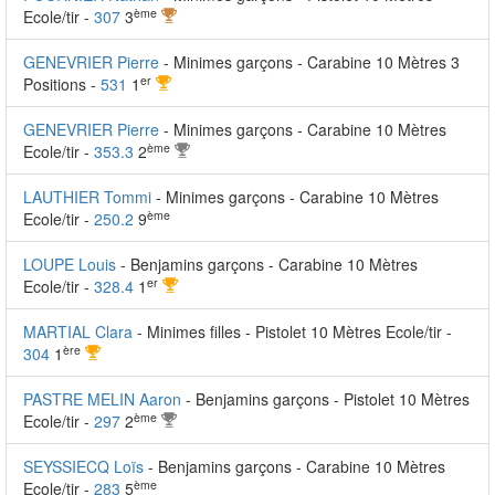
ème
Ecole/tir -
307
3
GENEVRIER Pierre
- Minimes garçons - Carabine 10 Mètres 3
er
Positions -
531
1
GENEVRIER Pierre
- Minimes garçons - Carabine 10 Mètres
ème
Ecole/tir -
353.3
2
LAUTHIER Tommi
- Minimes garçons - Carabine 10 Mètres
ème
Ecole/tir -
250.2
9
LOUPE Louis
- Benjamins garçons - Carabine 10 Mètres
er
Ecole/tir -
328.4
1
MARTIAL Clara
- Minimes filles - Pistolet 10 Mètres Ecole/tir -
ère
304
1
PASTRE MELIN Aaron
- Benjamins garçons - Pistolet 10 Mètres
ème
Ecole/tir -
297
2
SEYSSIECQ Loïs
- Benjamins garçons - Carabine 10 Mètres
ème
Ecole/tir -
283
5