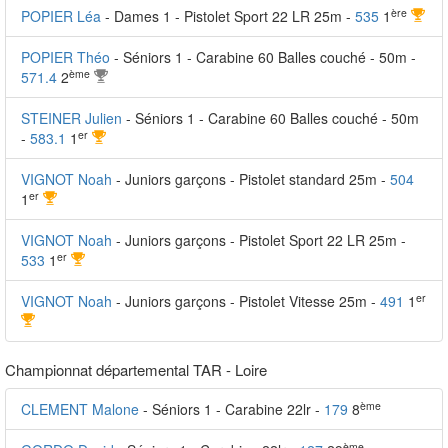
ère
POPIER Léa
- Dames 1 - Pistolet Sport 22 LR 25m -
535
1
POPIER Théo
- Séniors 1 - Carabine 60 Balles couché - 50m -
ème
571.4
2
STEINER Julien
- Séniors 1 - Carabine 60 Balles couché - 50m
er
-
583.1
1
VIGNOT Noah
- Juniors garçons - Pistolet standard 25m -
504
er
1
VIGNOT Noah
- Juniors garçons - Pistolet Sport 22 LR 25m -
er
533
1
er
VIGNOT Noah
- Juniors garçons - Pistolet Vitesse 25m -
491
1
Championnat départemental TAR - Loire
ème
CLEMENT Malone
- Séniors 1 - Carabine 22lr -
179
8
ème