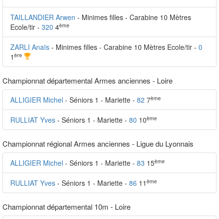
TAILLANDIER Arwen
- Minimes filles - Carabine 10 Mètres
ème
Ecole/tir -
320
4
ZARLI Anaïs
- Minimes filles - Carabine 10 Mètres Ecole/tir -
0
ère
1
Championnat départemental Armes anciennes - Loire
ème
ALLIGIER Michel
- Séniors 1 - Mariette -
82
7
ème
RULLIAT Yves
- Séniors 1 - Mariette -
80
10
Championnat régional Armes anciennes - Ligue du Lyonnais
ème
ALLIGIER Michel
- Séniors 1 - Mariette -
83
15
ème
RULLIAT Yves
- Séniors 1 - Mariette -
86
11
Championnat départemental 10m - Loire