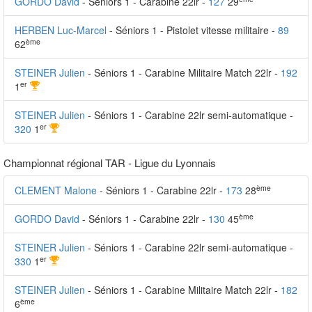
GORDO David
- Séniors 1 - Carabine 22lr -
127
29
HERBEN Luc-Marcel
- Séniors 1 - Pistolet vitesse militaire -
89
ème
62
STEINER Julien
- Séniors 1 - Carabine Militaire Match 22lr -
192
er
1
STEINER Julien
- Séniors 1 - Carabine 22lr semi-automatique -
er
320
1
Championnat régional TAR - Ligue du Lyonnais
ème
CLEMENT Malone
- Séniors 1 - Carabine 22lr -
173
28
ème
GORDO David
- Séniors 1 - Carabine 22lr -
130
45
STEINER Julien
- Séniors 1 - Carabine 22lr semi-automatique -
er
330
1
STEINER Julien
- Séniors 1 - Carabine Militaire Match 22lr -
182
ème
6