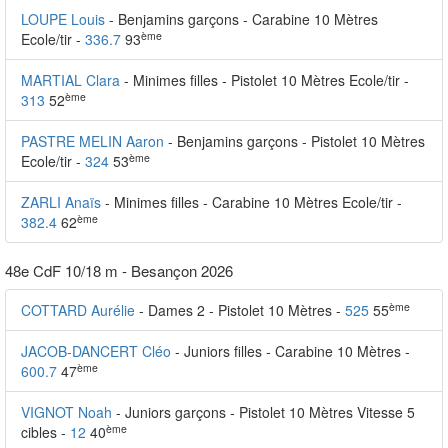
LOUPE Louis
- Benjamins garçons - Carabine 10 Mètres
ème
Ecole/tir -
336.7
93
MARTIAL Clara
- Minimes filles - Pistolet 10 Mètres Ecole/tir -
ème
313
52
PASTRE MELIN Aaron
- Benjamins garçons - Pistolet 10 Mètres
ème
Ecole/tir -
324
53
ZARLI Anaïs
- Minimes filles - Carabine 10 Mètres Ecole/tir -
ème
382.4
62
48e CdF 10/18 m - Besançon 2026
ème
COTTARD Aurélie
- Dames 2 - Pistolet 10 Mètres -
525
55
JACOB-DANCERT Cléo
- Juniors filles - Carabine 10 Mètres -
ème
600.7
47
VIGNOT Noah
- Juniors garçons - Pistolet 10 Mètres Vitesse 5
ème
cibles -
12
40