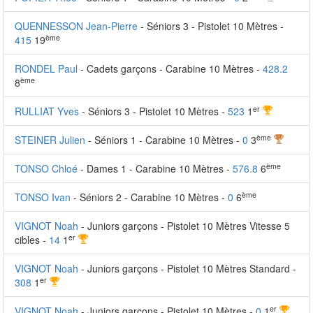
QUENNESSON Jean-Pierre
- Séniors 3 - Pistolet 10 Mètres -
ème
415
19
RONDEL Paul
- Cadets garçons - Carabine 10 Mètres -
428.2
ème
8
er
RULLIAT Yves
- Séniors 3 - Pistolet 10 Mètres -
523
1
ème
STEINER Julien
- Séniors 1 - Carabine 10 Mètres -
0
3
ème
TONSO Chloé
- Dames 1 - Carabine 10 Mètres -
576.8
6
ème
TONSO Ivan
- Séniors 2 - Carabine 10 Mètres -
0
6
VIGNOT Noah
- Juniors garçons - Pistolet 10 Mètres Vitesse 5
er
cibles -
14
1
VIGNOT Noah
- Juniors garçons - Pistolet 10 Mètres Standard -
er
308
1
er
VIGNOT Noah
- Juniors garçons - Pistolet 10 Mètres -
0
1