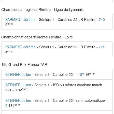
Championnat régional Rimfire - Ligue du Lyonnais
PARMENT Jérôme
- Séniors 1 - Carabine 22 LR Rimfire -
740
ème
9
Championnat départemental Rimfire - Loire
PARMENT Jérôme
- Séniors 1 - Carabine 22 LR Rimfire -
741
ème
4
19e Grand Prix France TAR
ème
STEINER Julien
- Séniors 1 - Carabine 22lr -
187
16
STEINER Julien
- Séniors 1 - ISR 50 mètres carabine match
ème
22lr -
0
82
STEINER Julien
- Séniors 1 - Carabine 22lr semi-automatique -
ème
0
134