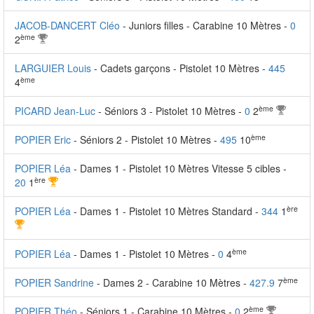
JACOB-DANCERT Cléo
- Juniors filles - Carabine 10 Mètres -
0
ème
2
LARGUIER Louis
- Cadets garçons - Pistolet 10 Mètres -
445
ème
4
ème
PICARD Jean-Luc
- Séniors 3 - Pistolet 10 Mètres -
0
2
ème
POPIER Eric
- Séniors 2 - Pistolet 10 Mètres -
495
10
POPIER Léa
- Dames 1 - Pistolet 10 Mètres Vitesse 5 cibles -
ère
20
1
ère
POPIER Léa
- Dames 1 - Pistolet 10 Mètres Standard -
344
1
ème
POPIER Léa
- Dames 1 - Pistolet 10 Mètres -
0
4
ème
POPIER Sandrine
- Dames 2 - Carabine 10 Mètres -
427.9
7
ème
POPIER Théo
- Séniors 1 - Carabine 10 Mètres -
0
2