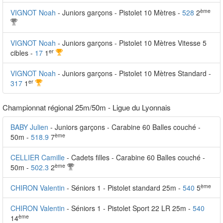
ème
VIGNOT Noah
- Juniors garçons - Pistolet 10 Mètres -
528
2
VIGNOT Noah
- Juniors garçons - Pistolet 10 Mètres Vitesse 5
er
cibles -
17
1
VIGNOT Noah
- Juniors garçons - Pistolet 10 Mètres Standard -
er
317
1
Championnat régional 25m/50m - Ligue du Lyonnais
BABY Julien
- Juniors garçons - Carabine 60 Balles couché -
ème
50m -
518.9
7
CELLIER Camille
- Cadets filles - Carabine 60 Balles couché -
ème
50m -
502.3
2
ème
CHIRON Valentin
- Séniors 1 - Pistolet standard 25m -
540
5
CHIRON Valentin
- Séniors 1 - Pistolet Sport 22 LR 25m -
540
ème
14