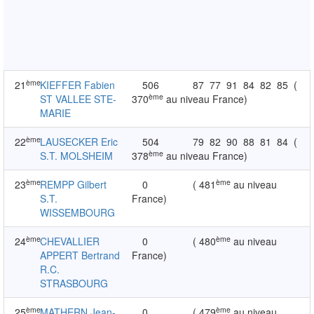
ème
21
KIEFFER Fabien
506
87
77
91
84
82
85
(
ème
ST VALLEE STE-
370
au niveau France)
MARIE
ème
22
LAUSECKER Eric
504
79
82
90
88
81
84
(
ème
S.T. MOLSHEIM
378
au niveau France)
ème
ème
23
REMPP Gilbert
0
( 481
au niveau
S.T.
France)
WISSEMBOURG
ème
ème
24
CHEVALLIER
0
( 480
au niveau
APPERT Bertrand
France)
R.C.
STRASBOURG
ème
ème
25
MATHERN Jean-
0
( 479
au niveau