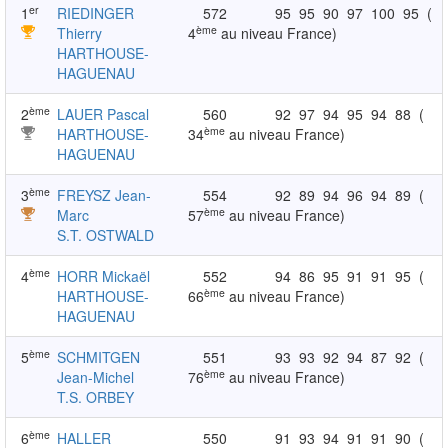
er
1
RIEDINGER
572
95
95
90
97
100
95
(
ème
Thierry
4
au niveau France)
HARTHOUSE-
HAGUENAU
ème
2
LAUER Pascal
560
92
97
94
95
94
88
(
ème
HARTHOUSE-
34
au niveau France)
HAGUENAU
ème
3
FREYSZ Jean-
554
92
89
94
96
94
89
(
ème
Marc
57
au niveau France)
S.T. OSTWALD
ème
4
HORR Mickaël
552
94
86
95
91
91
95
(
ème
HARTHOUSE-
66
au niveau France)
HAGUENAU
ème
5
SCHMITGEN
551
93
93
92
94
87
92
(
ème
Jean-Michel
76
au niveau France)
T.S. ORBEY
ème
6
HALLER
550
91
93
94
91
91
90
(