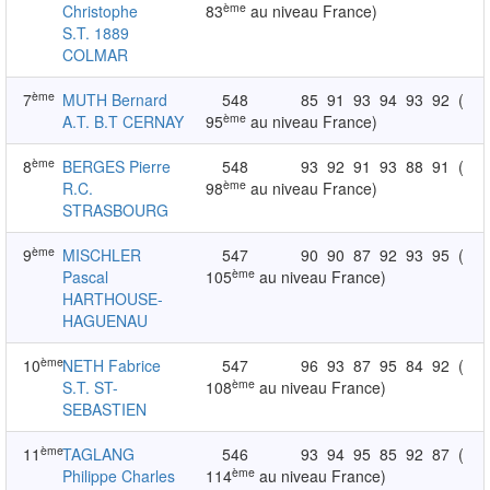
ème
Christophe
83
au niveau France)
S.T. 1889
COLMAR
ème
7
MUTH Bernard
548
85
91
93
94
93
92
(
ème
A.T. B.T CERNAY
95
au niveau France)
ème
8
BERGES Pierre
548
93
92
91
93
88
91
(
ème
R.C.
98
au niveau France)
STRASBOURG
ème
9
MISCHLER
547
90
90
87
92
93
95
(
ème
Pascal
105
au niveau France)
HARTHOUSE-
HAGUENAU
ème
10
NETH Fabrice
547
96
93
87
95
84
92
(
ème
S.T. ST-
108
au niveau France)
SEBASTIEN
ème
11
TAGLANG
546
93
94
95
85
92
87
(
ème
Philippe Charles
114
au niveau France)