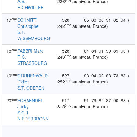
ème
A.S.
226
au niveau France)
RICHWILLER
ème
17
SCHMITT
528
85
88
88
91
82
94
(
ème
Christophe
242
au niveau France)
S.T.
WISSEMBOURG
ème
18
FABBRI Marc
528
84
84
91
90
89
90
(
ème
R.C.
243
au niveau France)
STRASBOURG
ème
19
GRUNENWALD
527
93
94
96
88
73
83
(
ème
Didier
252
au niveau France)
S.T. ODEREN
ème
20
SCHAENDEL
517
91
79
82
87
90
88
(
ème
Jacky
315
au niveau France)
S.G.T.
NIEDERBRONN