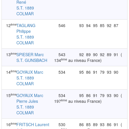
René
S.T. 1889
COLMAR
ème
12
TAGLANG
546
93
94
95
85
92
87
Philippe
S.T. 1889
COLMAR
ème
13
SPIESER Marc
543
92
89
90
92
89
91
(
ème
S.T. GUNSBACH
134
au niveau France)
ème
14
GOYAUX Marc
534
95
86
91
79
93
90
S.T. 1889
COLMAR
ème
15
GOYAUX Marc
534
95
86
91
79
93
90
(
ème
Pierre Jules
197
au niveau France)
S.T. 1889
COLMAR
ème
16
FRITSCH Laurent
530
86
85
89
93
86
91
(