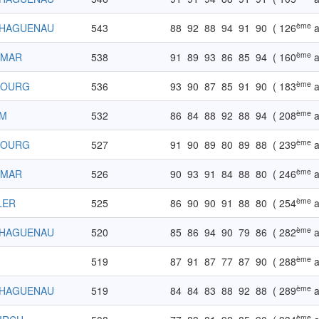
ème
-HAGUENAU
543
88
92
88
94
91
90
( 126
a
ème
LMAR
538
91
89
93
86
85
94
( 160
a
ème
BOURG
536
93
90
87
85
91
90
( 183
a
ème
IM
532
86
84
88
92
88
94
( 208
a
ème
BOURG
527
91
90
89
80
89
88
( 239
a
ème
LMAR
526
90
93
91
84
88
80
( 246
a
ème
LER
525
86
90
90
91
88
80
( 254
a
ème
-HAGUENAU
520
85
86
94
90
79
86
( 282
a
ème
519
87
91
87
77
87
90
( 288
a
ème
-HAGUENAU
519
84
84
83
88
92
88
( 289
a
ème