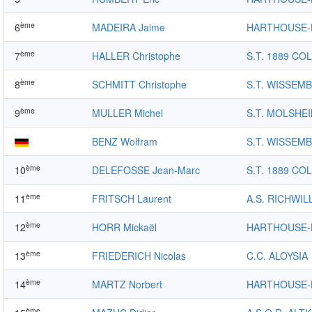
ème
6
MADEIRA Jaime
HARTHOUSE
ème
7
HALLER Christophe
S.T. 1889 CO
ème
8
SCHMITT Christophe
S.T. WISSEM
ème
9
MULLER Michel
S.T. MOLSHE
BENZ Wolfram
S.T. WISSEM
ème
10
DELEFOSSE Jean-Marc
S.T. 1889 CO
ème
11
FRITSCH Laurent
A.S. RICHWIL
ème
12
HORR Mickaël
HARTHOUSE
ème
13
FRIEDERICH Nicolas
C.C. ALOYSIA
ème
14
MARTZ Norbert
HARTHOUSE
ème