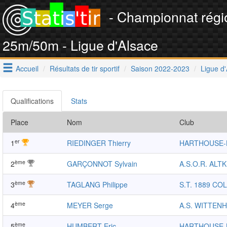
- Championnat régi
25m/50m - Ligue d'Alsace
Accueil
Résultats de tir sportif
Saison 2022-2023
Ligue d
Qualifications
Stats
Place
Nom
Club
er
1
RIEDINGER Thierry
HARTHOUSE
ème
2
GARÇONNOT Sylvain
A.S.O.R. ALT
ème
3
TAGLANG Philippe
S.T. 1889 CO
ème
4
MEYER Serge
A.S. WITTEN
ème
5
HUMBERT Eric
HARTHOUSE