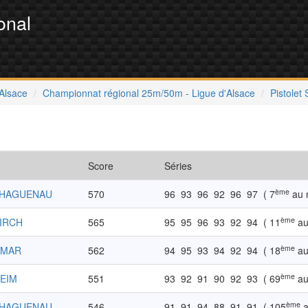
onal
'Alsace
Championnat régional 25m/50m - Ligue d'Alsace
Pistolet
Score
Séries
ème
-HAGUENAU
570
96
93
96
92
96
97
( 7
au 
ème
KIRCH
565
95
95
96
93
92
94
( 11
au
ème
LMAR
562
94
95
93
94
92
94
( 18
au
ème
HEIM
551
93
92
91
90
92
93
( 69
au
ème
-HAGUENAU
546
91
91
94
88
91
91
( 105
a