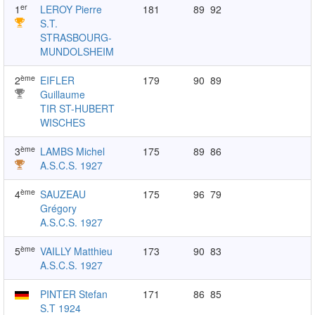
er
1
LEROY Pierre
181
89
92
S.T.
STRASBOURG-
MUNDOLSHEIM
ème
2
EIFLER
179
90
89
Guillaume
TIR ST-HUBERT
WISCHES
ème
3
LAMBS Michel
175
89
86
A.S.C.S. 1927
ème
4
SAUZEAU
175
96
79
Grégory
A.S.C.S. 1927
ème
5
VAILLY Matthieu
173
90
83
A.S.C.S. 1927
PINTER Stefan
171
86
85
S.T 1924