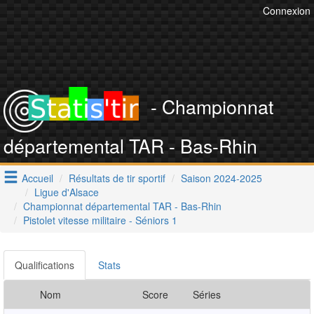
Connexion
- Championnat
départemental TAR - Bas-Rhin
Accueil
Résultats de tir sportif
Saison 2024-2025
Ligue d'Alsace
Championnat départemental TAR - Bas-Rhin
Pistolet vitesse militaire - Séniors 1
Qualifications
Stats
Nom
Score
Séries