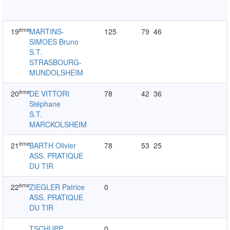
ème
19
MARTINS-
125
79
46
SIMOES Bruno
S.T.
STRASBOURG-
MUNDOLSHEIM
ème
20
DE VITTORI
78
42
36
Stéphane
S.T.
MARCKOLSHEIM
ème
21
BARTH Olivier
78
53
25
ASS. PRATIQUE
DU TIR
ème
22
ZIEGLER Patrice
0
ASS. PRATIQUE
DU TIR
TSCHUPP
0