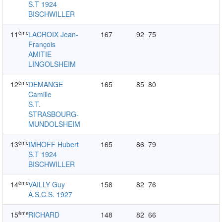
S.T 1924
BISCHWILLER
ème
11
LACROIX Jean-
167
92
75
François
AMITIE
LINGOLSHEIM
ème
12
DEMANGE
165
85
80
Camille
S.T.
STRASBOURG-
MUNDOLSHEIM
ème
13
IMHOFF Hubert
165
86
79
S.T 1924
BISCHWILLER
ème
14
VAILLY Guy
158
82
76
A.S.C.S. 1927
ème
15
RICHARD
148
82
66