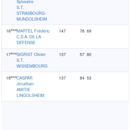
Sylvestre
S.T.
STRASBOURG-
MUNDOLSHEIM
ème
16
MARTEL Frédéric
147
78
69
C.S.A. DE LA
DEFENSE
ème
17
SIGRIST Olivier
137
57
80
S.T.
WISSEMBOURG
ème
18
CASPAR
137
84
53
Jonathan
AMITIE
LINGOLSHEIM