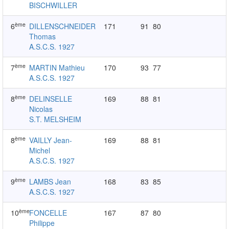
BISCHWILLER
ème
6
DILLENSCHNEIDER
171
91
80
Thomas
A.S.C.S. 1927
ème
7
MARTIN Mathieu
170
93
77
A.S.C.S. 1927
ème
8
DELINSELLE
169
88
81
Nicolas
S.T. MELSHEIM
ème
8
VAILLY Jean-
169
88
81
Michel
A.S.C.S. 1927
ème
9
LAMBS Jean
168
83
85
A.S.C.S. 1927
ème
10
FONCELLE
167
87
80
Philippe