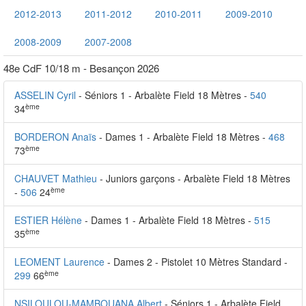
2012-2013
2011-2012
2010-2011
2009-2010
2008-2009
2007-2008
48e CdF 10/18 m - Besançon 2026
ASSELIN Cyril
- Séniors 1 - Arbalète Field 18 Mètres -
540
ème
34
BORDERON Anaïs
- Dames 1 - Arbalète Field 18 Mètres -
468
ème
73
CHAUVET Mathieu
- Juniors garçons - Arbalète Field 18 Mètres
ème
-
506
24
ESTIER Hélène
- Dames 1 - Arbalète Field 18 Mètres -
515
ème
35
LEOMENT Laurence
- Dames 2 - Pistolet 10 Mètres Standard -
ème
299
66
NSILOULOU-MAMBOUANA Albert
- Séniors 1 - Arbalète Field