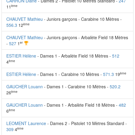
CARRON Diane
- Dames 2 - Pistolet 10 Mètres Standard -
247
ème
11
CHAUVET Mathieu
- Juniors garçons - Carabine 10 Mètres -
ème
556.3
12
CHAUVET Mathieu
- Juniors garçons - Arbalète Field 18 Mètres
er
-
527
1
ESTIER Hélène
- Dames 1 - Arbalète Field 18 Mètres -
512
ème
4
ème
ESTIER Hélène
- Dames 1 - Carabine 10 Mètres -
571.3
19
GAUCHER Louann
- Dames 1 - Carabine 10 Mètres -
520.2
ème
26
GAUCHER Louann
- Dames 1 - Arbalète Field 18 Mètres -
482
ème
6
LEOMENT Laurence
- Dames 2 - Pistolet 10 Mètres Standard -
ème
309
4