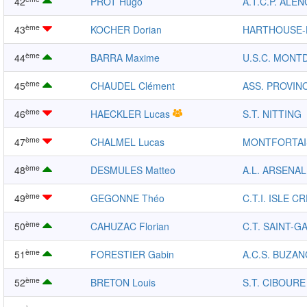
42
PROT Hugo
A.T.C.P. ALE
ème
43
KOCHER Dorian
HARTHOUSE
ème
44
BARRA Maxime
U.S.C. MONT
ème
45
CHAUDEL Clément
ASS. PROVINO
ème
46
HAECKLER Lucas
S.T. NITTING
ème
47
CHALMEL Lucas
MONTFORTAI
ème
48
DESMULES Matteo
A.L. ARSENAL
ème
49
GEGONNE Théo
C.T.I. ISLE C
ème
50
CAHUZAC Florian
C.T. SAINT-G
ème
51
FORESTIER Gabin
A.C.S. BUZAN
ème
52
BRETON Louis
S.T. CIBOURE