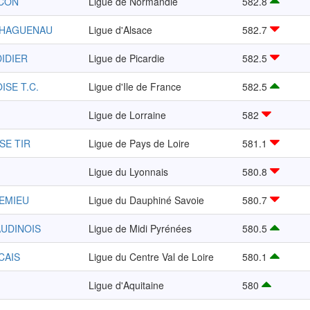
NCON
Ligue de Normandie
582.8
-HAGUENAU
Ligue d'Alsace
582.7
DIDIER
Ligue de Picardie
582.5
ISE T.C.
Ligue d'Ile de France
582.5
Ligue de Lorraine
582
SE TIR
Ligue de Pays de Loire
581.1
Ligue du Lyonnais
580.8
REMIEU
Ligue du Dauphiné Savoie
580.7
AUDINOIS
Ligue de Midi Pyrénées
580.5
CAIS
Ligue du Centre Val de Loire
580.1
Ligue d'Aquitaine
580