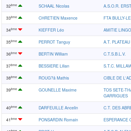
ème
32
SCHAAL Nicolas
A.S.O.R. ERS
ème
33
CHRETIEN Maxence
FTA BULLY-L
ème
34
KIEFFER Léo
AMITIE LING
ème
35
PERROT Tanguy
A.T. PLATEA
ème
36
BERTIN William
C.T.S.B.L.V.
ème
37
BESSIERE Lilian
S.T.C. MILLA
ème
38
ROUG?â Mathis
CIBLE DE L'
ème
39
GOUNELLE Maxime
TOS SETE-TH
GARRIGUES
ème
40
DARFEUILLE Ancelin
C.T. DES ABR
ème
41
PONSARDIN Romain
ESPERANCE 
ème