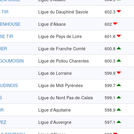
 TIR
Ligue du Dauphiné Savoie
602.3
TENHOUSE
Ligue d'Alsace
602
SE TIR
Ligue de Pays de Loire
601.8
IER
Ligue de Franche Comté
600.8
NGOUMOISIN
Ligue de Poitou Charentes
600.3
Ligue de Lorraine
599.9
AUDINOIS
Ligue de Midi Pyrénées
599.7
S
Ligue du Nord Pas-de-Calais
599.1
IR
Ligue d'Aquitaine
598.9
VEZ
Ligue d'Auvergne
597.1