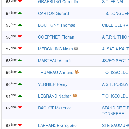
ème
53
GRAEBLING Corentin
S.T. EPINAL
ème
54
CARTON Gérard
T.S. LONGUE
ème
55
BOUTIGNY Thomas
CIBLE CLER
ème
56
GOEPPNER Florian
A.T.P.N. THIO
ème
57
MERCKLING Noah
ALSATIA KAL
ème
58
MARTEAU Antonin
JSVPO SECTI
ème
59
TRUMEAU Armand
T.O. ISSOLD
ème
60
VERNIER Rémy
A.S.T. POISSY
ème
61
LEGRAND Nathan
T.O. ISSOLD
ème
62
RACLOT Maxence
STAND DE TI
TONNERRE
ème
63
LAFRANCE Grégoire
STE SAUMUR