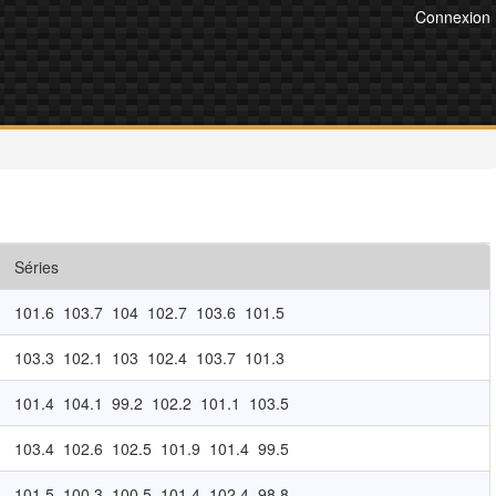
Connexion
Séries
101.6
103.7
104
102.7
103.6
101.5
103.3
102.1
103
102.4
103.7
101.3
101.4
104.1
99.2
102.2
101.1
103.5
103.4
102.6
102.5
101.9
101.4
99.5
101.5
100.3
100.5
101.4
102.4
98.8