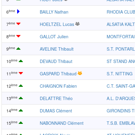
ème
6
BAILLY Nathan
RHODIA CLUB
ème
7
HOELTZEL Lucas
ALSATIA KAL
ème
8
GALLOT Julien
MONTFORTAI
ème
9
AVELINE Thibault
S.T. PONTARL
ème
10
DEVAUD Thibaut
ST STAND A
ème
11
GASPARD Thibaud
S.T. NITTING
ème
12
CHAIGNON Fabien
C.T. SAINT-G
ème
13
DELATTRE Théo
A.L. D'ARQUE
ème
14
DUMAS Clément
GIRONDINS T
ème
15
NABONNAND Clément
T.S.B. EMBLA
ème