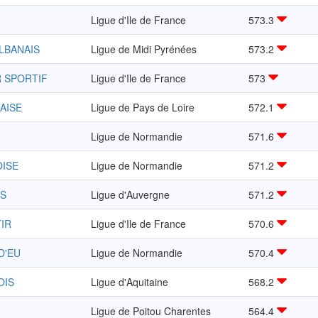
Ligue d'Ile de France
573.3
ALBANAIS
Ligue de Midi Pyrénées
573.2
R SPORTIF
Ligue d'Ile de France
573
AISE
Ligue de Pays de Loire
572.1
Ligue de Normandie
571.6
OISE
Ligue de Normandie
571.2
IS
Ligue d'Auvergne
571.2
TIR
Ligue d'Ile de France
570.6
D'EU
Ligue de Normandie
570.4
OIS
Ligue d'Aquitaine
568.2
Ligue de Poitou Charentes
564.4