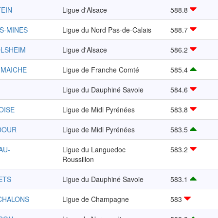
TEIN
Ligue d'Alsace
588.8
ES-MINES
Ligue du Nord Pas-de-Calais
588.7
OLSHEIM
Ligue d'Alsace
586.2
U MAICHE
Ligue de Franche Comté
585.4
Ligue du Dauphiné Savoie
584.6
VOISE
Ligue de Midi Pyrénées
583.8
ADOUR
Ligue de Midi Pyrénées
583.5
AU-
Ligue du Languedoc
583.2
Roussillon
ETS
Ligue du Dauphiné Savoie
583.1
CHALONS
Ligue de Champagne
583