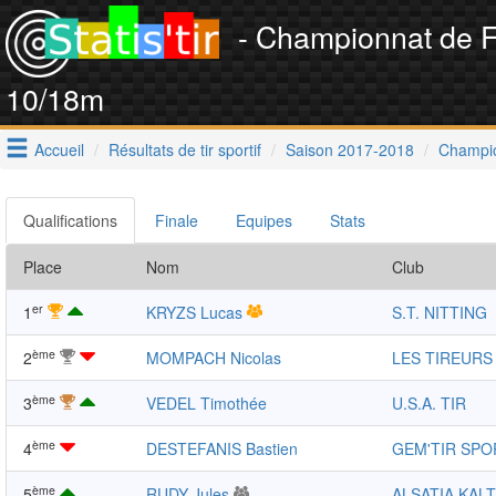
- Championnat de 
10/18m
Accueil
Résultats de tir sportif
Saison 2017-2018
Champio
Qualifications
Finale
Equipes
Stats
Place
Nom
Club
er
1
KRYZS Lucas
S.T. NITTING
ème
2
MOMPACH Nicolas
LES TIREURS
ème
3
VEDEL Timothée
U.S.A. TIR
ème
4
DESTEFANIS Bastien
GEM'TIR SPO
ème
5
RUDY Jules
ALSATIA KAL