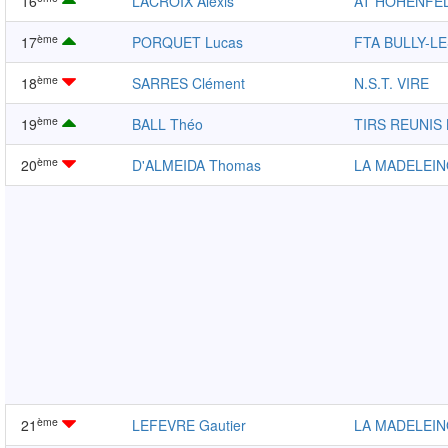
16
LACROIX Alexis
AT HOHENFE
ème
17
PORQUET Lucas
FTA BULLY-L
ème
18
SARRES Clément
N.S.T. VIRE
ème
19
BALL Théo
TIRS REUNIS
ème
20
D'ALMEIDA Thomas
LA MADELEIN
ème
21
LEFEVRE Gautier
LA MADELEIN