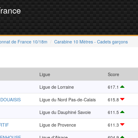
France
nnat de France 10/18m
Carabine 10 Mètres - Cadets garçons
Ligue
Score
Ligue de Lorraine
617.1
 DOUAISIS
Ligue du Nord Pas-de-Calais
615.8
Ligue du Dauphiné Savoie
611.5
RTIF
Ligue de Provence
611.3
TENHOUSE
Ligue d'Alsace
604.9