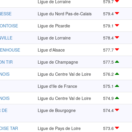
Ligue de Lorraine
579.7
NESSE
Ligue du Nord Pas-de-Calais
579.4
MONTOISE
Ligue de Picardie
579.1
NVILLE
Ligue de Lorraine
578.4
TENHOUSE
Ligue d'Alsace
577.7
ON TIR
Ligue de Champagne
577.5
UNOIS
Ligue du Centre Val de Loire
576.2
Ligue d'Ile de France
575.1
UNOIS
Ligue du Centre Val de Loire
574.9
R DE
Ligue de Bourgogne
574.4
OISE TAR
Ligue de Pays de Loire
573.6