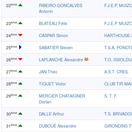
ème
22
RIBEIRO-GONCALVES
F.J.E.P. MUIZ
Antonin
ème
23
BLATEAU Félix
F.J.E.P. MUIZ
ème
24
CASPAR Simon
HARTHOUSE
ème
25
SABATIER Steven
T.S.A. PONOT
ème
26
LAPLANCHE Alexandre
T.O. ISSOLD
ème
27
JAN Théo
A.S.T. CREIL
ème
28
TIQUET Victor
CLUB TIR MA
ème
29
MERCIER CHATAIGNER
S. T. F.
Dorian
ème
30
DALLE Arthur
T.S. BRIVADO
ème
31
DUBOUÉ Alexandre
GIRONDINS T