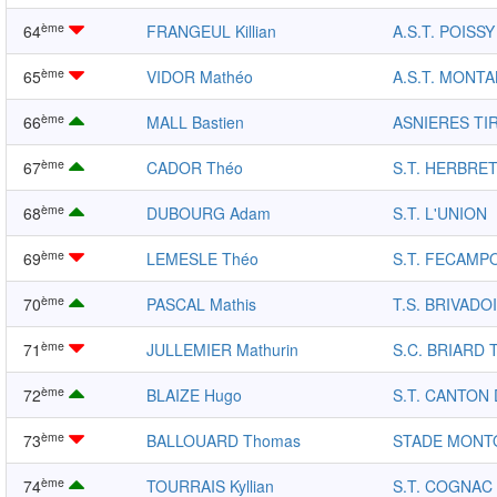
ème
64
FRANGEUL Killian
A.S.T. POISSY
ème
65
VIDOR Mathéo
A.S.T. MONT
ème
66
MALL Bastien
ASNIERES TI
ème
67
CADOR Théo
S.T. HERBRET
ème
68
DUBOURG Adam
S.T. L'UNION
ème
69
LEMESLE Théo
S.T. FECAMP
ème
70
PASCAL Mathis
T.S. BRIVADO
ème
71
JULLEMIER Mathurin
S.C. BRIARD 
ème
72
BLAIZE Hugo
S.T. CANTON 
ème
73
BALLOUARD Thomas
STADE MONT
ème
74
TOURRAIS Kyllian
S.T. COGNAC