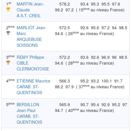
er
1
MARTIN Jean-
578.2
93.4
95.3
95.5
97.6
ème
Claude
99.2
97.2
( 15
au niveau France)
A.S.T. CREIL
ème
2
MARLIOT Jean-
572.5
92.6
95.6
97.2
94
98.5
ème
Marc
94.6
( 26
au niveau France)
ARQUEBUSE
SOISSONS
ème
3
REMY Philippe
572.2
93.6
92.6
96.9
96
98.5
ème
CIBLE
94.6
( 28
au niveau France)
CLERMONTOISE
ème
4
ETIENNE Maurice
566.3
95.2
93.2
100.1
91.7
ème
CARAB. ST-
88.2
97.9
( 37
au niveau France)
QUENTINOIS
ème
5
BERSILLON
565.9
90.7
95.4
92.9
95.2
97
ème
Jean-Paul
94.7
( 40
au niveau France)
CARAB. ST-
QUENTINOIS