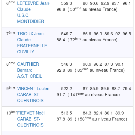
ème
6
LEFEBVRE Jean-
559.3
90
90.6
92.9
93.1
96.1
ème
Claude
96.6
( 50
au niveau France)
U.S.C.
MONTDIDIER
ème
7
TRIOUX Jean-
549.7
86.9
96.3
89.6
92
96.5
ème
Claude
88.4
( 72
au niveau France)
FRATERNELLE
CUVILLY
ème
8
GAUTHIER
546.3
90.9
96.2
87.3
90.1
ème
Bernard
92.8
89
( 85
au niveau France)
A.S.T. CREIL
ème
9
VINCENT Lucien
522.2
87
85.9
89.5
88.7
79.4
ème
CARAB. ST-
91.7
( 141
au niveau France)
QUENTINOIS
ème
10
FIEFVET Noël
513.5
84.3
82.4
80.1
89.9
ème
CARAB. ST-
87.8
89
( 156
au niveau France)
QUENTINOIS