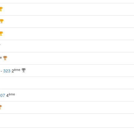
e
ème
 -
323
2
ème
307
4