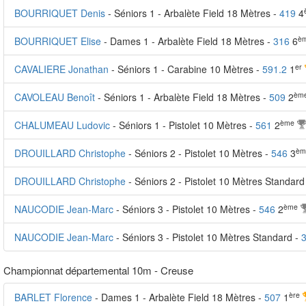
BOURRIQUET Denis
- Séniors 1 - Arbalète Field 18 Mètres -
419
4
è
BOURRIQUET Elise
- Dames 1 - Arbalète Field 18 Mètres -
316
6
er
CAVALIERE Jonathan
- Séniors 1 - Carabine 10 Mètres -
591.2
1
èm
CAVOLEAU Benoît
- Séniors 1 - Arbalète Field 18 Mètres -
509
2
ème
CHALUMEAU Ludovic
- Séniors 1 - Pistolet 10 Mètres -
561
2
èm
DROUILLARD Christophe
- Séniors 2 - Pistolet 10 Mètres -
546
3
DROUILLARD Christophe
- Séniors 2 - Pistolet 10 Mètres Standard
ème
NAUCODIE Jean-Marc
- Séniors 3 - Pistolet 10 Mètres -
546
2
NAUCODIE Jean-Marc
- Séniors 3 - Pistolet 10 Mètres Standard -
Championnat départemental 10m - Creuse
ère
BARLET Florence
- Dames 1 - Arbalète Field 18 Mètres -
507
1