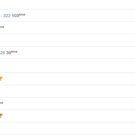
ème
 -
322
103
me
ème
326
30
me