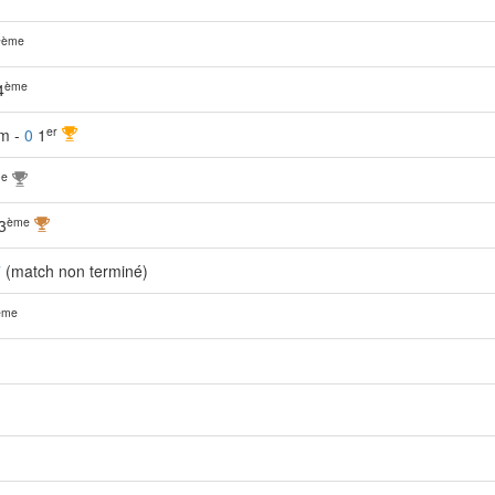
ème
7
ème
4
er
5m -
0
1
e
ème
3
7
(match non terminé)
ème