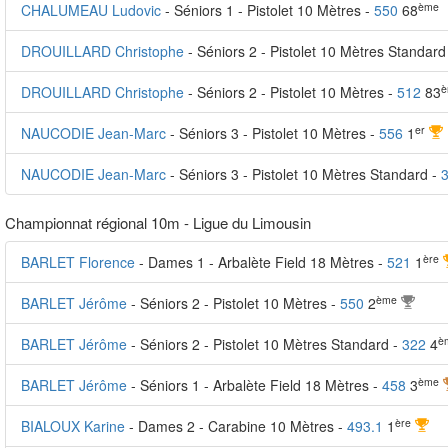
ème
CHALUMEAU Ludovic
- Séniors 1 - Pistolet 10 Mètres -
550
68
DROUILLARD Christophe
- Séniors 2 - Pistolet 10 Mètres Standard
è
DROUILLARD Christophe
- Séniors 2 - Pistolet 10 Mètres -
512
83
er
NAUCODIE Jean-Marc
- Séniors 3 - Pistolet 10 Mètres -
556
1
NAUCODIE Jean-Marc
- Séniors 3 - Pistolet 10 Mètres Standard -
Championnat régional 10m - Ligue du Limousin
ère
BARLET Florence
- Dames 1 - Arbalète Field 18 Mètres -
521
1
ème
BARLET Jérôme
- Séniors 2 - Pistolet 10 Mètres -
550
2
è
BARLET Jérôme
- Séniors 2 - Pistolet 10 Mètres Standard -
322
4
ème
BARLET Jérôme
- Séniors 1 - Arbalète Field 18 Mètres -
458
3
ère
BIALOUX Karine
- Dames 2 - Carabine 10 Mètres -
493.1
1