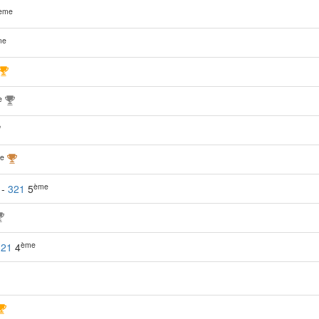
ème
me
e
e
ème
 -
321
5
ème
321
4