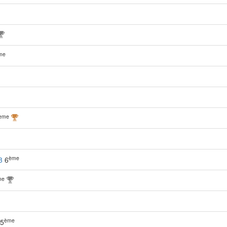
me
ème
ème
3
6
me
ème
5