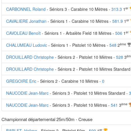
er
CARBONNEL Roland
- Séniors 3 - Carabine 10 Mètres -
313.3
1
er
CAVALIERE Jonathan
- Séniors 1 - Carabine 10 Mètres -
581.9
1
er
CAVOLEAU Benoît
- Séniors 1 - Arbalète Field 18 Mètres -
506
1
ème
CHALUMEAU Ludovic
- Séniors 1 - Pistolet 10 Mètres -
548
2
èm
DROUILLARD Christophe
- Séniors 2 - Pistolet 10 Mètres -
528
3
DROUILLARD Christophe
- Séniors 2 - Pistolet 10 Mètres Standard
GREGOIRE Eric
- Séniors 2 - Carabine 10 Mètres -
0
NAUCODIE Jean-Marc
- Séniors 3 - Pistolet 10 Mètres Standard -
ème
NAUCODIE Jean-Marc
- Séniors 3 - Pistolet 10 Mètres -
541
3
Championnat départemental 25m/50m - Creuse
er
BARLET Jérôme
- Séniors 2 - Pistolet 50m -
509
1