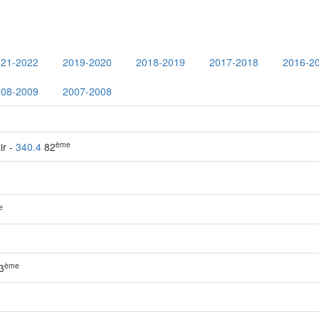
021-2022
2019-2020
2018-2019
2017-2018
2016-2
008-2009
2007-2008
ème
ir -
340.4
82
e
ème
3