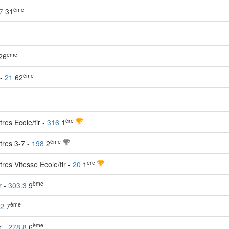
ème
7
31
ème
26
ème
 -
21
62
ère
tres Ecole/tir -
316
1
ème
ètres 3-7 -
198
2
ère
tres Vitesse Ecole/tir -
20
1
ème
r -
303.3
9
ème
.2
7
ème
r -
278.8
6