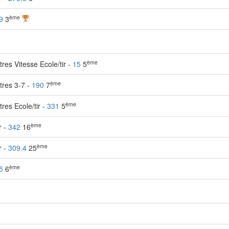
ème
9
3
ème
tres Vitesse Ecole/tir -
15
5
ème
ètres 3-7 -
190
7
ème
tres Ecole/tir -
331
5
ème
r -
342
16
ème
r -
309.4
25
ème
5
6