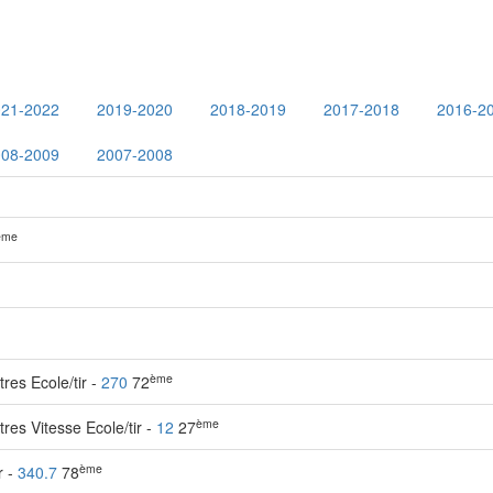
021-2022
2019-2020
2018-2019
2017-2018
2016-2
008-2009
2007-2008
ème
ème
tres Ecole/tir -
270
72
ème
tres Vitesse Ecole/tir -
12
27
ème
r -
340.7
78