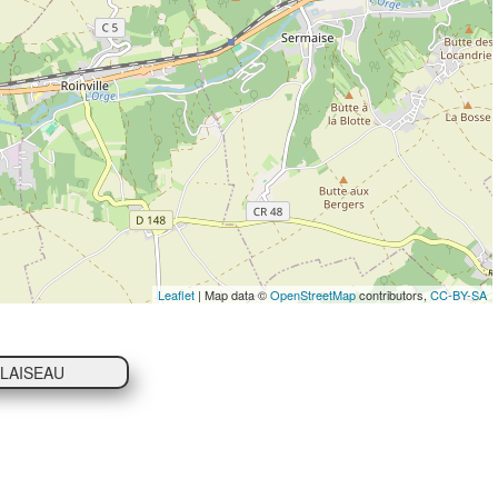
Leaflet
| Map data ©
OpenStreetMap
contributors,
CC-BY-SA
ALAISEAU