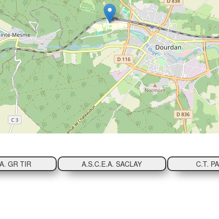
.A. GR TIR
A.S.C.E.A. SACLAY
C.T. P