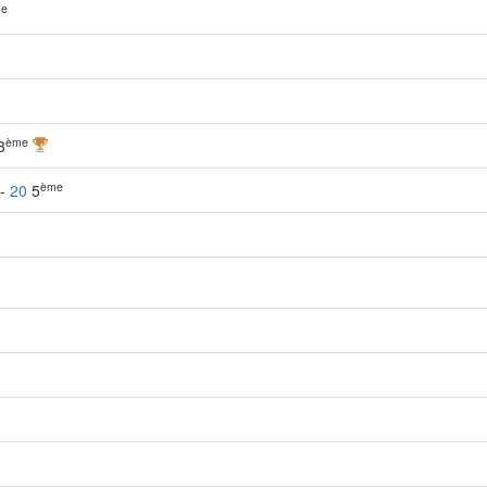
e
ème
3
ème
 -
20
5