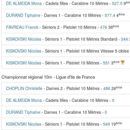
èm
DE ALMEIDA Mona
- Cadets filles - Carabine 10 Mètres -
527.5
9
ème
DURAND Tiphaine
- Dames 1 - Carabine 10 Mètres -
577.4
4
ème
FAVREAU Franck
- Séniors 2 - Pistolet 10 Mètres -
476
38
KISKOVSKI Nicolas
- Séniors 1 - Pistolet 10 Mètres Standard -
344
KISKOVSKI Nicolas
- Séniors 1 - Pistolet 10 Mètres Vitesse 5 cibles
ème
KISKOVSKI Nicolas
- Séniors 1 - Pistolet 10 Mètres -
551
3
Championnat régional 10m - Ligue d'Ile de France
ème
CHOPLIN Christelle
- Dames 2 - Pistolet 10 Mètres -
486
26
DE ALMEIDA Mona
- Cadets filles - Carabine 10 Mètres -
0
DURAND Tiphaine
- Dames 1 - Carabine 10 Mètres -
0
ème
KISKOVSKI Nicolas
- Séniors 1 - Pistolet 10 Mètres -
549
19