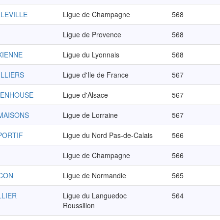
RLEVILLE
Ligue de Champagne
568
Ligue de Provence
568
XIENNE
Ligue du Lyonnais
568
ILLIERS
Ligue d'Ile de France
567
TENHOUSE
Ligue d'Alsace
567
 MAISONS
Ligue de Lorraine
567
PORTIF
Ligue du Nord Pas-de-Calais
566
Ligue de Champagne
566
NCON
Ligue de Normandie
565
LLIER
Ligue du Languedoc
564
Roussillon