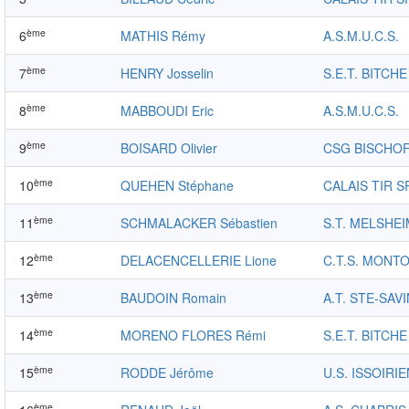
ème
6
MATHIS Rémy
A.S.M.U.C.S.
ème
7
HENRY Josselin
S.E.T. BITCHE
ème
8
MABBOUDI Eric
A.S.M.U.C.S.
ème
9
BOISARD Olivier
CSG BISCHO
ème
10
QUEHEN Stéphane
CALAIS TIR S
ème
11
SCHMALACKER Sébastien
S.T. MELSHE
ème
12
DELACENCELLERIE Lione
C.T.S. MONTO
ème
13
BAUDOIN Romain
A.T. STE-SAV
ème
14
MORENO FLORES Rémi
S.E.T. BITCHE
ème
15
RODDE Jérôme
U.S. ISSOIRI
ème