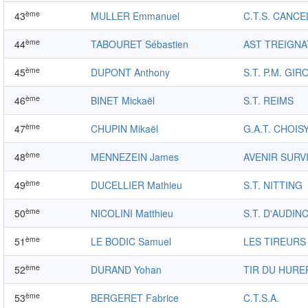
ème
43
MULLER Emmanuel
C.T.S. CANCE
ème
44
TABOURET Sébastien
AST TREIGNA
ème
45
DUPONT Anthony
S.T. P.M. GI
ème
46
BINET Mickaël
S.T. REIMS
ème
47
CHUPIN Mikaël
G.A.T. CHOIS
ème
48
MENNEZEIN James
AVENIR SURV
ème
49
DUCELLIER Mathieu
S.T. NITTING
ème
50
NICOLINI Matthieu
S.T. D'AUDI
ème
51
LE BODIC Samuel
LES TIREURS
ème
52
DURAND Yohan
TIR DU HURE
ème
53
BERGERET Fabrice
C.T.S.A.