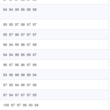
94
94
99
96
98
98
95
95
97
98
97
97
95
97
96
97
97
97
96
94
95
98
97
98
94
94
98
96
99
97
96
97
96
96
97
96
93
96
98
98
99
94
97
95
94
98
97
96
97
94
97
97
97
95
100
97
97
96
93
94