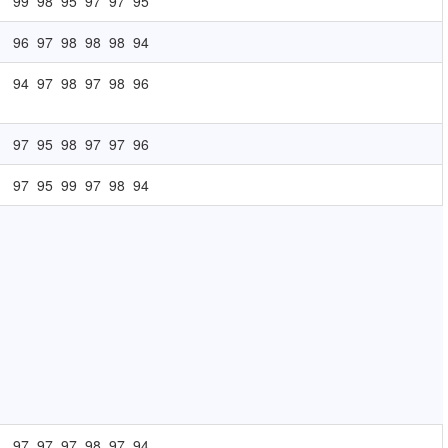
99
98
95
97
97
95
96
97
98
98
98
94
94
97
98
97
98
96
97
95
98
97
97
96
97
95
99
97
98
94
97
97
97
98
97
94