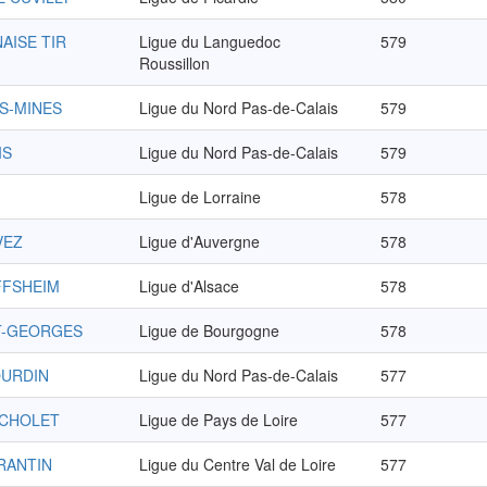
AISE TIR
Ligue du Languedoc
579
Roussillon
ES-MINES
Ligue du Nord Pas-de-Calais
579
IS
Ligue du Nord Pas-de-Calais
579
Ligue de Lorraine
578
VEZ
Ligue d'Auvergne
578
FFSHEIM
Ligue d'Alsace
578
T-GEORGES
Ligue de Bourgogne
578
OURDIN
Ligue du Nord Pas-de-Calais
577
 CHOLET
Ligue de Pays de Loire
577
RANTIN
Ligue du Centre Val de Loire
577