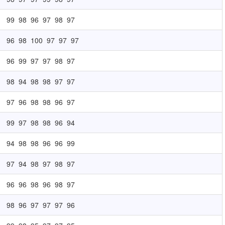
99
98
96
97
98
97
96
98
100
97
97
97
96
99
97
97
98
97
98
94
98
98
97
97
97
96
98
98
96
97
99
97
98
98
96
94
94
98
98
96
96
99
97
94
98
97
98
97
96
96
98
96
98
97
98
96
97
97
97
96