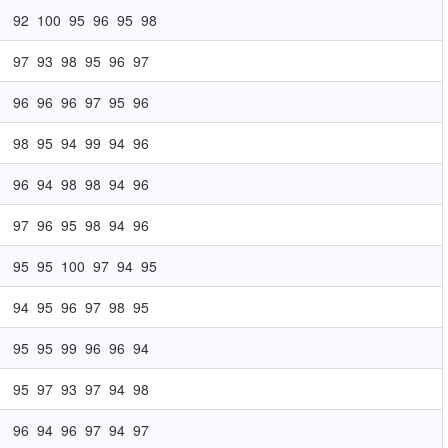
92
100
95
96
95
98
97
93
98
95
96
97
96
96
96
97
95
96
98
95
94
99
94
96
96
94
98
98
94
96
97
96
95
98
94
96
95
95
100
97
94
95
94
95
96
97
98
95
95
95
99
96
96
94
95
97
93
97
94
98
96
94
96
97
94
97