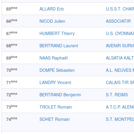
ème
65
ALLARD Eric
U.S.S.T. CHA
ème
66
NICOD Julien
ASSOCIATIR
ème
67
HUMBERT Thierry
U.S. OYONNA
ème
68
BERTRAND Laurent
AVENIR SURV
ème
69
NAAS Raphaël
ALSATIA KAL
ème
70
DOMPE Sébastien
A.L. NEUVES
ème
71
LANDRY Vincent
CALAIS TIR S
ème
72
BERTRAND Benjamin
S.T. REIMS
ème
73
TROLET Romain
A.T.C.P. ALE
ème
74
SOHET Romain
S.T. MONTPE