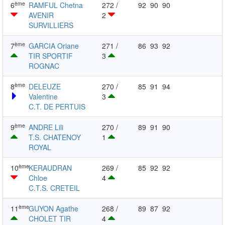
ème
6
RAMFUL Chetna
272 /
92
90
90
AVENIR
2
SURVILLIERS
ème
7
GARCIA Oriane
271 /
86
93
92
TIR SPORTIF
3
ROGNAC
ème
8
DELEUZE
270 /
85
91
94
Valentine
3
C.T. DE PERTUIS
ème
9
ANDRE Lili
270 /
89
91
90
T.S. CHATENOY
1
ROYAL
ème
10
KERAUDRAN
269 /
85
92
92
Chloe
4
C.T.S. CRETEIL
ème
11
GUYON Agathe
268 /
89
87
92
CHOLET TIR
4