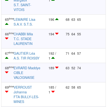
Margaux
1
S.T. SAINT-
VITOIS
ème
65
LEMAIRE Lisa
196
68
63
65
S.A.V. S.T.S.
ème
66
CHABBI Mila
194
75
64
55
T.C. STADE
LAURENTIN
ème
67
GAUTIER Léa
192 /
71
64
57
A.S. TIR ROISSY
1
ème
68
EVRARD Maddye
189
63
52
74
CIBLE
VALOGNAISE
ème
69
VERROUST
185 /
62
58
65
Johanna
1
FTA BULLY-LES-
MINES