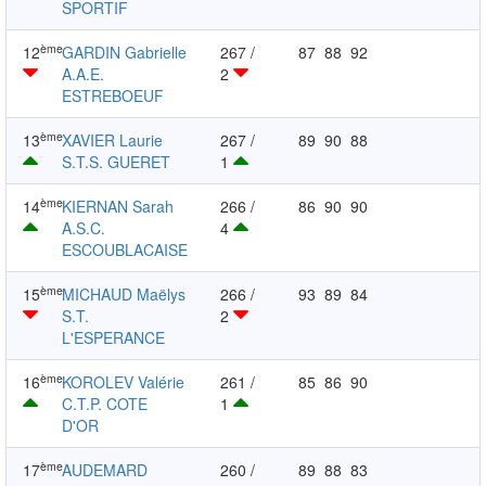
SPORTIF
ème
12
GARDIN Gabrielle
267 /
87
88
92
A.A.E.
2
ESTREBOEUF
ème
13
XAVIER Laurie
267 /
89
90
88
S.T.S. GUERET
1
ème
14
KIERNAN Sarah
266 /
86
90
90
A.S.C.
4
ESCOUBLACAISE
ème
15
MICHAUD Maëlys
266 /
93
89
84
S.T.
2
L'ESPERANCE
ème
16
KOROLEV Valérie
261 /
85
86
90
C.T.P. COTE
1
D'OR
ème
17
AUDEMARD
260 /
89
88
83