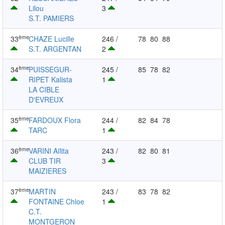
Lilou
3
S.T. PAMIERS
ème
33
CHAZE Lucille
246 /
78
80
88
S.T. ARGENTAN
2
ème
34
PUISSEGUR-
245 /
85
78
82
RIPET Kalista
1
LA CIBLE
D'EVREUX
ème
35
FARDOUX Flora
244 /
82
84
78
TARC
1
ème
36
VARINI Aïlita
243 /
82
80
81
CLUB TIR
3
MAIZIERES
ème
37
MARTIN
243 /
83
78
82
FONTAINE Chloe
1
C.T.
MONTGERON