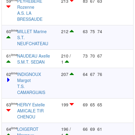
59
PEYREBERE
213
83
67
63
Rozenne
A.S. LA
BRESSAUDE
ème
60
MILLET Marine
212
63
75
74
S.T.
NEUFCHATEAU
ème
61
NAUDEAU Axelle
210 /
73
70
67
S.M.T. SEDAN
1
ème
62
INDIGNOUX
207
64
67
76
Margot
T.S.
CAMARGUAIS
ème
63
HERVY Estelle
199
69
65
65
AMICALE TIR
CHENOU
ème
64
LOIGEROT
196 /
66
69
61