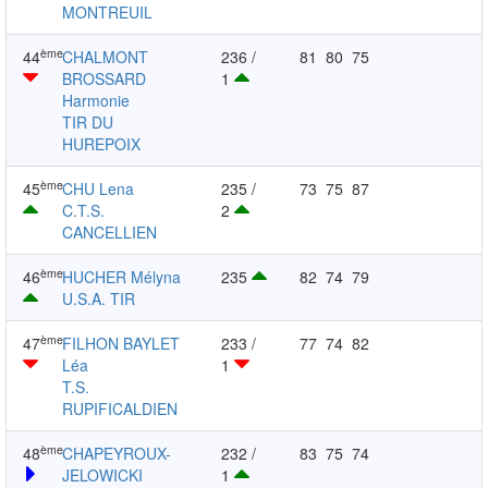
MONTREUIL
ème
44
CHALMONT
236 /
81
80
75
BROSSARD
1
Harmonie
TIR DU
HUREPOIX
ème
45
CHU Lena
235 /
73
75
87
C.T.S.
2
CANCELLIEN
ème
46
HUCHER Mélyna
235
82
74
79
U.S.A. TIR
ème
47
FILHON BAYLET
233 /
77
74
82
Léa
1
T.S.
RUPIFICALDIEN
ème
48
CHAPEYROUX-
232 /
83
75
74
JELOWICKI
1