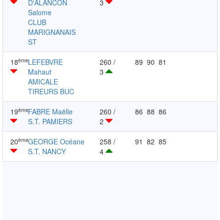
D'ALANCON
3
Salome
CLUB
MARIGNANAIS
ST
ème
18
LEFEBVRE
260 /
89
90
81
Mahaut
3
AMICALE
TIREURS BUC
ème
19
FABRE Maëlle
260 /
86
88
86
S.T. PAMIERS
2
ème
20
GEORGE Océane
258 /
91
82
85
S.T. NANCY
4