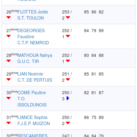
ème
26
FLOTTES Jodie
253 /
85
86
82
S.T. TOULON
2
ème
27
DEGEORGES
252 /
84
79
89
Faustine
1
C.T.P. NEMROD
ème
28
MATHOUA Nahya
252 /
80
84
88
G.U.C. TIR
1
ème
29
LIAN Noémie
251 /
85
81
85
C.T. DE PERTUIS
2
ème
30
COME Pauline
250 /
82
81
87
T.O.
3
ISSOLDUNOIS
ème
31
LIANCE Sophia
250 /
86
75
89
F.J.E.P. MUIZON
2
ème
32
RESCANIERES
247 /
84
84
79