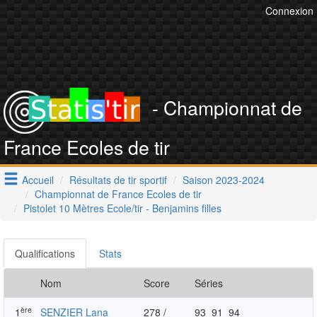
Connexion
- Championnat de
France Ecoles de tir
Accueil
Résultats de tir sportif
Saison 2023-2024
Championnat de France Ecoles de tir
Pistolet 10 Mètres Ecole/tir - Benjamins filles
Qualifications
Stats
Nom
Score
Séries
ère
1
SENZIER Lana
278 /
93
91
94