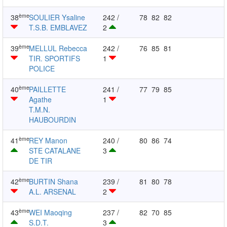
ème
38
SOULIER Ysaline
242 /
78
82
82
T.S.B. EMBLAVEZ
2
ème
39
MELLUL Rebecca
242 /
76
85
81
TIR. SPORTIFS
1
POLICE
ème
40
PAILLETTE
241 /
77
79
85
Agathe
1
T.M.N.
HAUBOURDIN
ème
41
REY Manon
240 /
80
86
74
STE CATALANE
3
DE TIR
ème
42
BURTIN Shana
239 /
81
80
78
A.L. ARSENAL
2
ème
43
WEI Maoqing
237 /
82
70
85
S.D.T.
3