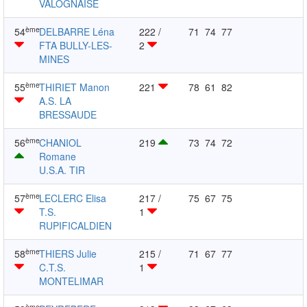
VALOGNAISE
ème
54
DELBARRE Léna
222 /
71
74
77
FTA BULLY-LES-
2
MINES
ème
55
THIRIET Manon
221
78
61
82
A.S. LA
BRESSAUDE
ème
56
CHANIOL
219
73
74
72
Romane
U.S.A. TIR
ème
57
LECLERC Elisa
217 /
75
67
75
T.S.
1
RUPIFICALDIEN
ème
58
THIERS Julie
215 /
71
67
77
C.T.S.
1
MONTELIMAR
ème