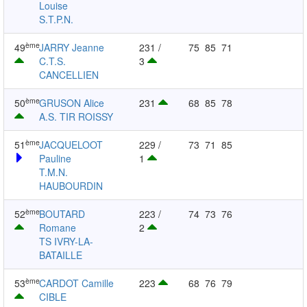
Louise
S.T.P.N.
ème
49
JARRY Jeanne
231 /
75
85
71
C.T.S.
3
CANCELLIEN
ème
50
GRUSON Alice
231
68
85
78
A.S. TIR ROISSY
ème
51
JACQUELOOT
229 /
73
71
85
Pauline
1
T.M.N.
HAUBOURDIN
ème
52
BOUTARD
223 /
74
73
76
Romane
2
TS IVRY-LA-
BATAILLE
ème
53
CARDOT Camille
223
68
76
79
CIBLE