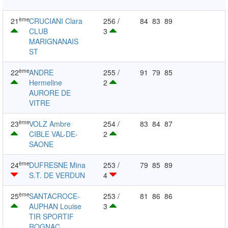
ème
21
CRUCIANI Clara
256 /
84
83
89
CLUB
3
MARIGNANAIS
ST
ème
22
ANDRE
255 /
91
79
85
Hermeline
2
AURORE DE
VITRE
ème
23
VOLZ Ambre
254 /
83
84
87
CIBLE VAL-DE-
2
SAONE
ème
24
DUFRESNE Mina
253 /
79
85
89
S.T. DE VERDUN
4
ème
25
SANTACROCE-
253 /
81
86
86
AUPHAN Louise
3
TIR SPORTIF
ROGNAC