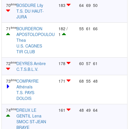
ème
70
BOSDURE Lily
183
64
69
50
T.S. DU HAUT-
JURA
ème
71
BOURDERON
182 /
55
61
66
APOSTOLOPOULOU
1
Thea
U.S. CAGNES
TIR CLUB
ème
72
DEYRES Ambre
178
60
57
61
C.T.S.B.L.V.
ème
73
COMPAYRE
171
68
55
48
Athénaïs
T.S. PAYS
DOLOIS
ème
74
DREUX LE
161
48
49
64
GENTIL Lena
SMOC ST-JEAN
BRAYE