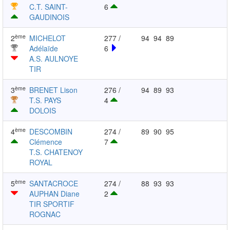
C.T. SAINT-
6
GAUDINOIS
ème
2
MICHELOT
277 /
94
94
89
Adélaïde
6
A.S. AULNOYE
TIR
ème
3
BRENET Lison
276 /
94
89
93
T.S. PAYS
4
DOLOIS
ème
4
DESCOMBIN
274 /
89
90
95
Clémence
7
T.S. CHATENOY
ROYAL
ème
5
SANTACROCE
274 /
88
93
93
AUPHAN Diane
2
TIR SPORTIF
ROGNAC