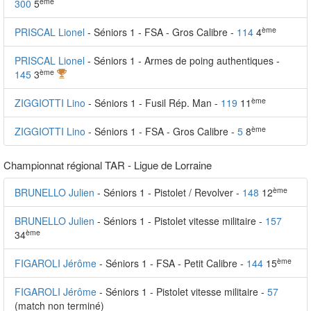
ème
300
5
ème
PRISCAL Lionel
- Séniors 1 - FSA - Gros Calibre -
114
4
PRISCAL Lionel
- Séniors 1 - Armes de poing authentiques -
ème
145
3
ème
ZIGGIOTTI Lino
- Séniors 1 - Fusil Rép. Man -
119
11
ème
ZIGGIOTTI Lino
- Séniors 1 - FSA - Gros Calibre -
5
8
Championnat régional TAR - Ligue de Lorraine
ème
BRUNELLO Julien
- Séniors 1 - Pistolet / Revolver -
148
12
BRUNELLO Julien
- Séniors 1 - Pistolet vitesse militaire -
157
ème
34
ème
FIGAROLI Jérôme
- Séniors 1 - FSA - Petit Calibre -
144
15
FIGAROLI Jérôme
- Séniors 1 - Pistolet vitesse militaire -
57
(match non terminé)