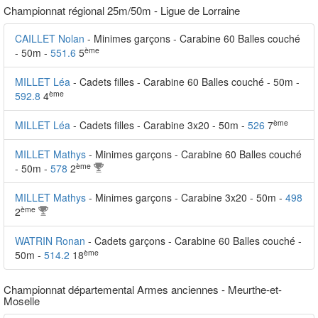
Championnat régional 25m/50m - Ligue de Lorraine
CAILLET Nolan
- Minimes garçons - Carabine 60 Balles couché
ème
- 50m -
551.6
5
MILLET Léa
- Cadets filles - Carabine 60 Balles couché - 50m -
ème
592.8
4
ème
MILLET Léa
- Cadets filles - Carabine 3x20 - 50m -
526
7
MILLET Mathys
- Minimes garçons - Carabine 60 Balles couché
ème
- 50m -
578
2
MILLET Mathys
- Minimes garçons - Carabine 3x20 - 50m -
498
ème
2
WATRIN Ronan
- Cadets garçons - Carabine 60 Balles couché -
ème
50m -
514.2
18
Championnat départemental Armes anciennes - Meurthe-et-
Moselle