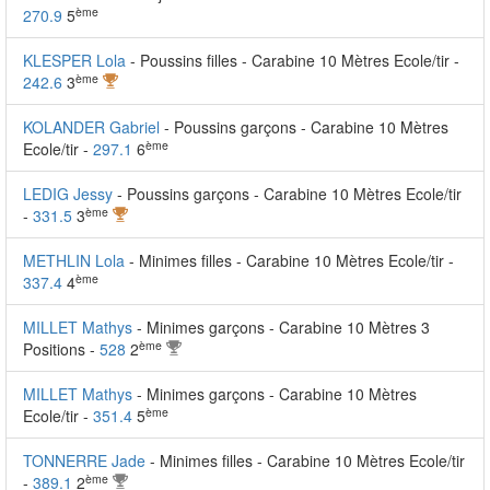
ème
270.9
5
KLESPER Lola
- Poussins filles - Carabine 10 Mètres Ecole/tir -
ème
242.6
3
KOLANDER Gabriel
- Poussins garçons - Carabine 10 Mètres
ème
Ecole/tir -
297.1
6
LEDIG Jessy
- Poussins garçons - Carabine 10 Mètres Ecole/tir
ème
-
331.5
3
METHLIN Lola
- Minimes filles - Carabine 10 Mètres Ecole/tir -
ème
337.4
4
MILLET Mathys
- Minimes garçons - Carabine 10 Mètres 3
ème
Positions -
528
2
MILLET Mathys
- Minimes garçons - Carabine 10 Mètres
ème
Ecole/tir -
351.4
5
TONNERRE Jade
- Minimes filles - Carabine 10 Mètres Ecole/tir
ème
-
389.1
2