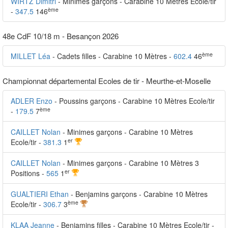
WIRTZ Dimitri
- Minimes garçons - Carabine 10 Mètres Ecole/tir
ème
-
347.5
146
48e CdF 10/18 m - Besançon 2026
ème
MILLET Léa
- Cadets filles - Carabine 10 Mètres -
602.4
46
Championnat départemental Ecoles de tir - Meurthe-et-Moselle
ADLER Enzo
- Poussins garçons - Carabine 10 Mètres Ecole/tir
ème
-
179.5
7
CAILLET Nolan
- Minimes garçons - Carabine 10 Mètres
er
Ecole/tir -
381.3
1
CAILLET Nolan
- Minimes garçons - Carabine 10 Mètres 3
er
Positions -
565
1
GUALTIERI Ethan
- Benjamins garçons - Carabine 10 Mètres
ème
Ecole/tir -
306.7
3
KLAA Jeanne
- Benjamins filles - Carabine 10 Mètres Ecole/tir -