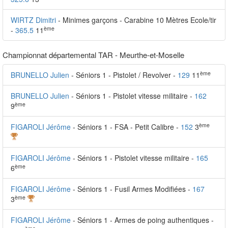
WIRTZ Dimitri
- Minimes garçons - Carabine 10 Mètres Ecole/tir
ème
-
365.5
11
Championnat départemental TAR - Meurthe-et-Moselle
ème
BRUNELLO Julien
- Séniors 1 - Pistolet / Revolver -
129
11
BRUNELLO Julien
- Séniors 1 - Pistolet vitesse militaire -
162
ème
9
ème
FIGAROLI Jérôme
- Séniors 1 - FSA - Petit Calibre -
152
3
FIGAROLI Jérôme
- Séniors 1 - Pistolet vitesse militaire -
165
ème
6
FIGAROLI Jérôme
- Séniors 1 - Fusil Armes Modifiées -
167
ème
3
FIGAROLI Jérôme
- Séniors 1 - Armes de poing authentiques -