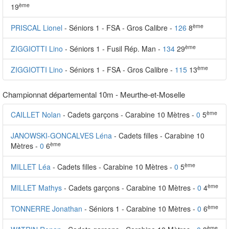
ème
19
ème
PRISCAL Lionel
- Séniors 1 - FSA - Gros Calibre -
126
8
ème
ZIGGIOTTI Lino
- Séniors 1 - Fusil Rép. Man -
134
29
ème
ZIGGIOTTI Lino
- Séniors 1 - FSA - Gros Calibre -
115
13
Championnat départemental 10m - Meurthe-et-Moselle
ème
CAILLET Nolan
- Cadets garçons - Carabine 10 Mètres -
0
5
JANOWSKI-GONCALVES Léna
- Cadets filles - Carabine 10
ème
Mètres -
0
6
ème
MILLET Léa
- Cadets filles - Carabine 10 Mètres -
0
5
ème
MILLET Mathys
- Cadets garçons - Carabine 10 Mètres -
0
4
ème
TONNERRE Jonathan
- Séniors 1 - Carabine 10 Mètres -
0
6
ème