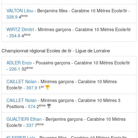
VALTON Lilou
- Benjamins filles - Carabine 10 Mètres Ecole/tir -
ème
328.9
4
WIRTZ Dimitri
- Minimes garçons - Carabine 10 Mètres Ecole/tir
ème
-
354.8
4
Championnat régional Ecoles de tir - Ligue de Lorraine
ADLER Enzo
- Poussins garçons - Carabine 10 Mètres Ecole/tir
ème
-
226.1
32
CAILLET Nolan
- Minimes garçons - Carabine 10 Mètres
er
Ecole/tir -
397.9
1
CAILLET Nolan
- Minimes garçons - Carabine 10 Mètres 3
ème
Positions -
574
2
GUALTIERI Ethan
- Benjamins garçons - Carabine 10 Mètres
ème
Ecole/tir -
337
7
KLESPER Lola
- Poussins filles - Carabine 10 Mètres Ecole/tir -