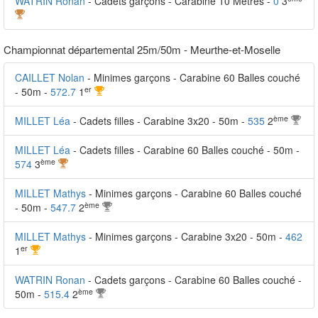
WATRIN Ronan
- Cadets garçons - Carabine 10 Mètres -
0
3
Championnat départemental 25m/50m - Meurthe-et-Moselle
CAILLET Nolan
- Minimes garçons - Carabine 60 Balles couché
er
- 50m -
572.7
1
ème
MILLET Léa
- Cadets filles - Carabine 3x20 - 50m -
535
2
MILLET Léa
- Cadets filles - Carabine 60 Balles couché - 50m -
ème
574
3
MILLET Mathys
- Minimes garçons - Carabine 60 Balles couché
ème
- 50m -
547.7
2
MILLET Mathys
- Minimes garçons - Carabine 3x20 - 50m -
462
er
1
WATRIN Ronan
- Cadets garçons - Carabine 60 Balles couché -
ème
50m -
515.4
2