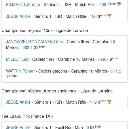
ème
FIGAROLI Jérôme
- Séniors 1 - ISR - Match Rifle -
208
2
ème
JESSE André
- Séniors 1 - ISR - Match Rifle -
198
3
Championnat régional 10m - Ligue de Lorraine
JANOWSKI-GONCALVES Léna
- Cadets filles - Carabine 10
ème
Mètres -
563.1
22
ème
MILLET Léa
- Cadets filles - Carabine 10 Mètres -
599.7
6
WATRIN Ronan
- Cadets garçons - Carabine 10 Mètres -
571.5
ème
10
Championnat régional Armes anciennes - Ligue de Lorraine
ème
JESSE André
- Séniors 1 - ISR - Match Rifle -
179
3
19e Grand Prix France TAR
ème
JESSE André
- Séniors 1 - Fusil Rép. Man -
0
93