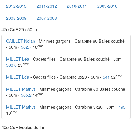
2012-2013
2011-2012
2010-2011
2009-2010
2008-2009
2007-2008
47e CdF 25 / 50 m
CAILLET Nolan
- Minimes garçons - Carabine 60 Balles couché
ème
- 50m -
562.7
18
MILLET Léa
- Cadets filles - Carabine 60 Balles couché - 50m -
ème
588.8
29
ème
MILLET Léa
- Cadets filles - Carabine 3x20 - 50m -
541
32
MILLET Mathys
- Minimes garçons - Carabine 60 Balles couché
ème
- 50m -
565.2
14
MILLET Mathys
- Minimes garçons - Carabine 3x20 - 50m -
495
ème
10
40e CdF Ecoles de Tir