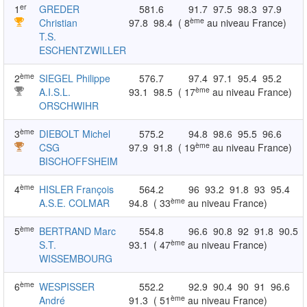
er
1
GREDER
581.6
91.7
97.5
98.3
97.9
ème
Christian
97.8
98.4
( 8
au niveau France)
T.S.
ESCHENTZWILLER
ème
2
SIEGEL Philippe
576.7
97.4
97.1
95.4
95.2
ème
A.I.S.L.
93.1
98.5
( 17
au niveau France)
ORSCHWIHR
ème
3
DIEBOLT Michel
575.2
94.8
98.6
95.5
96.6
ème
CSG
97.9
91.8
( 19
au niveau France)
BISCHOFFSHEIM
ème
4
HISLER François
564.2
96
93.2
91.8
93
95.4
ème
A.S.E. COLMAR
94.8
( 33
au niveau France)
ème
5
BERTRAND Marc
554.8
96.6
90.8
92
91.8
90.5
ème
S.T.
93.1
( 47
au niveau France)
WISSEMBOURG
ème
6
WESPISSER
552.2
92.9
90.4
90
91
96.6
ème
André
91.3
( 51
au niveau France)