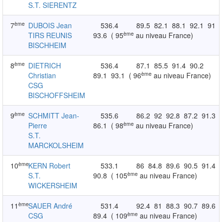
S.T. SIERENTZ
ème
7
DUBOIS Jean
536.4
89.5
82.1
88.1
92.1
91
ème
TIRS REUNIS
93.6
( 95
au niveau France)
BISCHHEIM
ème
8
DIETRICH
536.4
87.1
85.5
91.4
90.2
ème
Christian
89.1
93.1
( 96
au niveau France)
CSG
BISCHOFFSHEIM
ème
9
SCHMITT Jean-
535.6
86.2
92
92.8
87.2
91.3
ème
Pierre
86.1
( 98
au niveau France)
S.T.
MARCKOLSHEIM
ème
10
KERN Robert
533.1
86
84.8
89.6
90.5
91.4
ème
S.T.
90.8
( 105
au niveau France)
WICKERSHEIM
ème
11
SAUER André
531.4
92.4
81
88.3
90.7
89.6
ème
CSG
89.4
( 109
au niveau France)