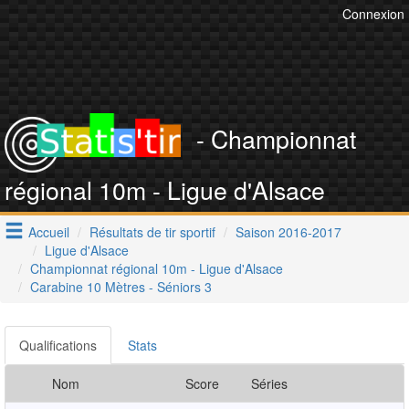
Connexion
- Championnat
régional 10m - Ligue d'Alsace
Accueil
Résultats de tir sportif
Saison 2016-2017
Ligue d'Alsace
Championnat régional 10m - Ligue d'Alsace
Carabine 10 Mètres - Séniors 3
Qualifications
Stats
Nom
Score
Séries