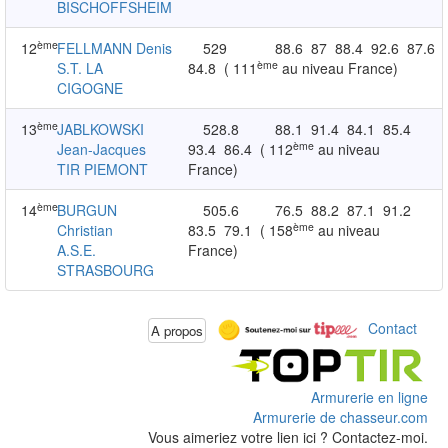
BISCHOFFSHEIM
ème
12
FELLMANN Denis
529
88.6
87
88.4
92.6
87.6
ème
S.T. LA
84.8
( 111
au niveau France)
CIGOGNE
ème
13
JABLKOWSKI
528.8
88.1
91.4
84.1
85.4
ème
Jean-Jacques
93.4
86.4
( 112
au niveau
TIR PIEMONT
France)
ème
14
BURGUN
505.6
76.5
88.2
87.1
91.2
ème
Christian
83.5
79.1
( 158
au niveau
A.S.E.
France)
STRASBOURG
Contact
A propos
Armurerie en ligne
Armurerie de chasseur.com
Vous aimeriez votre lien ici ? Contactez-moi.