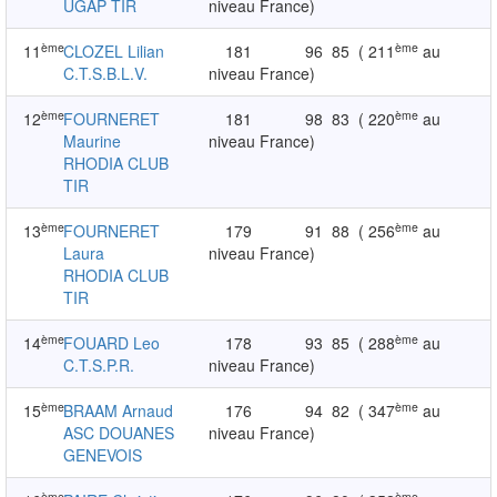
UGAP TIR
niveau France)
ème
ème
11
CLOZEL Lilian
181
96
85
( 211
au
C.T.S.B.L.V.
niveau France)
ème
ème
12
FOURNERET
181
98
83
( 220
au
Maurine
niveau France)
RHODIA CLUB
TIR
ème
ème
13
FOURNERET
179
91
88
( 256
au
Laura
niveau France)
RHODIA CLUB
TIR
ème
ème
14
FOUARD Leo
178
93
85
( 288
au
C.T.S.P.R.
niveau France)
ème
ème
15
BRAAM Arnaud
176
94
82
( 347
au
ASC DOUANES
niveau France)
GENEVOIS
ème
ème