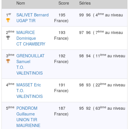
Nom
Score
Séries
er
ème
1
SALIVET Bernard
195
99
96
( 4
au niveau
UGAP TIR
France)
ème
ème
2
MAURICE
193
97
96
( 7
au niveau
Dominique
France)
CT CHAMBERY
ème
ème
3
GRENOUILLAT
192
98
94
( 11
au niveau
Samuel
France)
T.O.
VALENTINOIS
ème
ème
4
MASSET Eric
191
98
93
( 22
au niveau
T.O.
France)
VALENTINOIS
ème
ème
5
PONDROM
187
95
92
( 63
au niveau
Guillaume
France)
UNION TIR
MAURIENNE