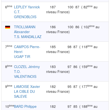
ème
ème
6
LEPLEY Yannick
187
100
87
( 82
au
C.T.
niveau France)
GRENOBLOIS
ème
TROLLMANN
186
100
86
( 102
au
Alexander
niveau France)
T.S. MANDALLAZ
ème
ème
7
CAMPOS Pierre-
185
98
87
( 118
au
Henri
niveau France)
UGAP TIR
ème
ème
8
CLOZEL Jérémy
183
97
86
( 159
au
T.O.
niveau France)
VALENTINOIS
ème
ème
9
LAMOISE Xavier
182
95
87
( 177
au
LA CIBLE DU
niveau France)
SALEVE
ème
ème
10
BARD Philippe
182
97
85
( 188
au