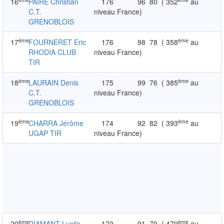
16
PAIRE Christian
176
96
80
( 352
au
C.T.
niveau France)
GRENOBLOIS
ème
ème
17
FOURNERET Eric
176
98
78
( 358
au
RHODIA CLUB
niveau France)
TIR
ème
ème
18
LAURAIN Denis
175
99
76
( 385
au
C.T.
niveau France)
GRENOBLOIS
ème
ème
19
CHARRA Jérôme
174
92
82
( 393
au
UGAP TIR
niveau France)
ème
ème
20
DIAMANT Lucile
170
91
79
( 479
au