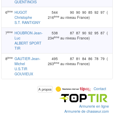
QUENTINOIS
ème
6
HUGOT
544
90
90
90
85
92
97
(
ème
Christophe
216
au niveau France)
S.T. RANTIGNY
ème
7
HOUBRON Jean-
538
87
87
90
92
95
87
(
ème
Luc
234
au niveau France)
ALBERT SPORT
TIR
ème
8
GAUTIER Jean-
495
87
81
84
86
78
79
(
ème
Michel
263
au niveau France)
U.S.TIR
GOUVIEUX
Contact
A propos
Armurerie en ligne
Armurerie de chasseur.com