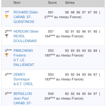
Nom
Score
Séries
er
1
RICHARD Didier
581
98
98
96
97
97
95
(
ème
CARAB. ST-
27
au niveau France)
QUENTINOIS
ème
2
HERDUIN Olivier
557
92
91
92
96
91
95
(
ème
REVEIL
164
au niveau France)
DOULLENNAIS
ème
3
PAWLOWSKI
553
93
93
93
93
92
89
(
ème
Frederic
185
au niveau France)
S.T. LE
RALLIEMENT
ème
4
DEMEY
553
93
92
94
93
94
87
(
ème
Dominique
183
au niveau France)
A.S.T. CREIL
ème
5
BERSILLON
549
82
92
94
90
94
97
(
ème
Jean-Paul
204
au niveau France)
CARAB. ST-