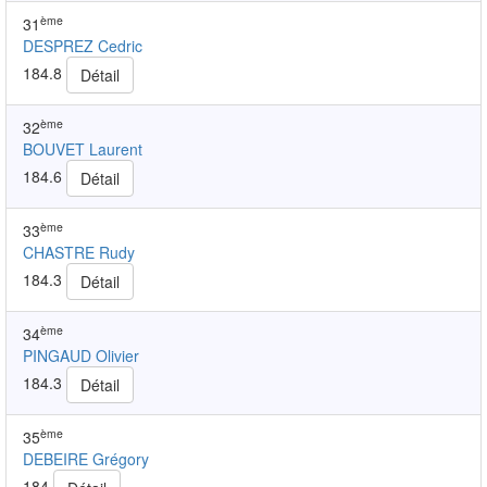
ème
31
DESPREZ Cedric
184.8
Détail
ème
32
BOUVET Laurent
184.6
Détail
ème
33
CHASTRE Rudy
184.3
Détail
ème
34
PINGAUD Olivier
184.3
Détail
ème
35
DEBEIRE Grégory
184