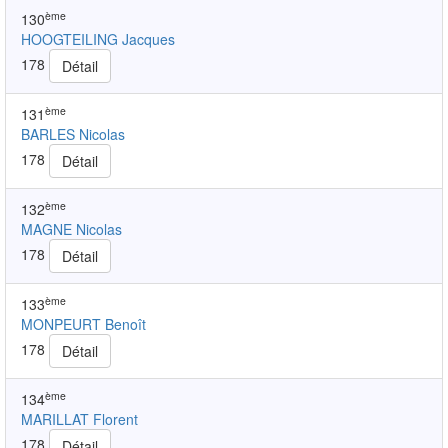
ème
130
HOOGTEILING Jacques
178
Détail
ème
131
BARLES Nicolas
178
Détail
ème
132
MAGNE Nicolas
178
Détail
ème
133
MONPEURT Benoît
178
Détail
ème
134
MARILLAT Florent
178
Détail