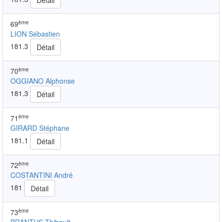
Détail
ème
69
LION Sébastien
181.3
Détail
ème
70
OGGIANO Alphonse
181.3
Détail
ème
71
GIRARD Stéphane
181.1
Détail
ème
72
COSTANTINI André
181
Détail
ème
73