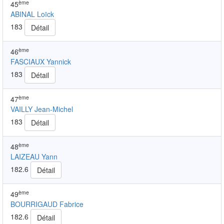
ème
45
ABINAL Loïck
183
Détail
ème
46
FASCIAUX Yannick
183
Détail
ème
47
VAILLY Jean-Michel
183
Détail
ème
48
LAIZEAU Yann
182.6
Détail
ème
49
BOURRIGAUD Fabrice
182.6
Détail