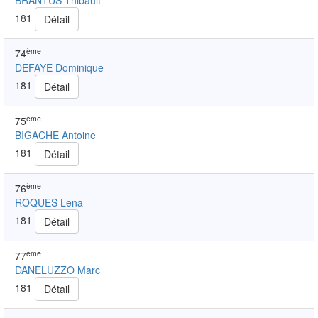
BRANTUS Thibault
181
Détail
ème
74
DEFAYE Dominique
181
Détail
ème
75
BIGACHE Antoine
181
Détail
ème
76
ROQUES Lena
181
Détail
ème
77
DANELUZZO Marc
181
Détail