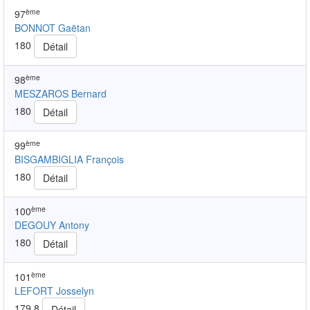
ème
97
BONNOT Gaëtan
180
Détail
ème
98
MESZAROS Bernard
180
Détail
ème
99
BISGAMBIGLIA François
180
Détail
ème
100
DEGOUY Antony
180
Détail
ème
101
LEFORT Josselyn
179.8
Détail