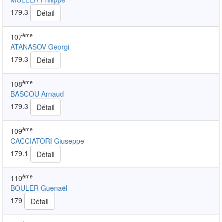
179.3
Détail
ème
107
ATANASOV Georgi
179.3
Détail
ème
108
BASCOU Arnaud
179.3
Détail
ème
109
CACCIATORI Giuseppe
179.1
Détail
ème
110
BOULER Guenaël
179
Détail