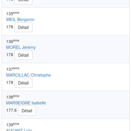
ème
135
WEIL Benjamin
178
Détail
ème
136
MOREL Jérémy
178
Détail
ème
137
MARCILLAC Christophe
178
Détail
ème
138
MARSEIGNE Isabelle
177.6
Détail
ème
139
AUCANT Loïc