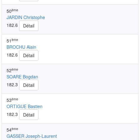
ème
50
JARDIN Christophe
182.6
Détail
ème
51
BROCHU Alain
182.6
Détail
ème
52
SOARE Bogdan
182.3
Détail
ème
53
ORTIGUE Bastien
182.3
Détail
ème
54
GASSER Joseph-Laurent