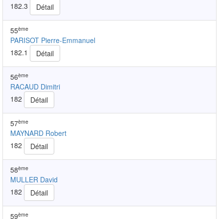
182.3
Détail
ème
55
PARISOT Pierre-Emmanuel
182.1
Détail
ème
56
RACAUD Dimitri
182
Détail
ème
57
MAYNARD Robert
182
Détail
ème
58
MULLER David
182
Détail
ème
59