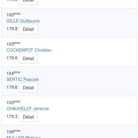
ème
102
GILLE Guillaume
179.8
Détail
ème
103
COCKENPOT Christian
179.6
Détail
ème
104
SERTIC Pascale
179.6
Détail
ème
105
CHAUVELOT Jérémie
179.3
Détail
ème
106
MULLER Philippe