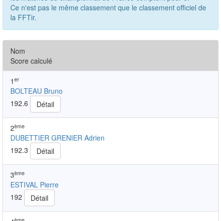
Ce n'est pas le même classement que le classement officiel de
la FFTir.
Nom
Score calculé
er
1
BOLTEAU Bruno
192.6
Détail
ème
2
DUBETTIER GRENIER Adrien
192.3
Détail
ème
3
ESTIVAL Pierre
192
Détail
ème