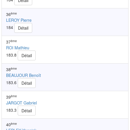
Détail
ème
36
LEROY Pierre
184
Détail
ème
37
ROI Mathieu
183.8
Détail
ème
38
BEAUJOUR Benoît
183.6
Détail
ème
39
JARGOT Gabriel
183.3
Détail
ème
40