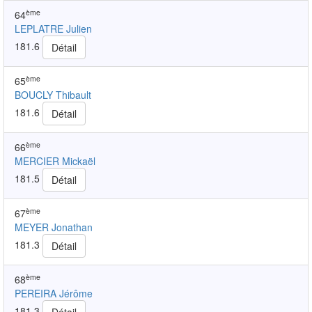
ème
64
LEPLATRE Julien
181.6
Détail
ème
65
BOUCLY Thibault
181.6
Détail
ème
66
MERCIER Mickaël
181.5
Détail
ème
67
MEYER Jonathan
181.3
Détail
ème
68
PEREIRA Jérôme
181.3