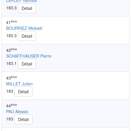
LEPLEY Yannick
183.3
Détail
ème
41
BOURRIEZ Mickaël
183.3
Détail
ème
42
SCHAFFHAUSER Pierre
183.1
Détail
ème
43
MILLET Julien
183
Détail
ème
44
PAU Alessio
183
Détail