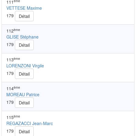
ème
111
VETTESE Maxime
179
Détail
ème
112
GLISE Stéphane
179
Détail
ème
113
LORENZONI Virgile
179
Détail
ème
114
MOREAU Patrice
179
Détail
ème
115
REGAZACCI Jean-Marc
179
Détail