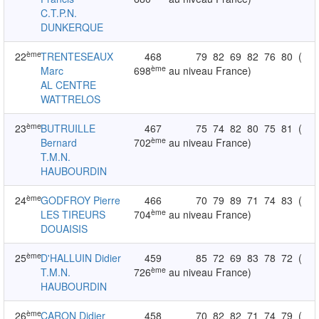
C.T.P.N.
DUNKERQUE
ème
22
TRENTESEAUX
468
79
82
69
82
76
80
(
ème
Marc
698
au niveau France)
AL CENTRE
WATTRELOS
ème
23
BUTRUILLE
467
75
74
82
80
75
81
(
ème
Bernard
702
au niveau France)
T.M.N.
HAUBOURDIN
ème
24
GODFROY Pierre
466
70
79
89
71
74
83
(
ème
LES TIREURS
704
au niveau France)
DOUAISIS
ème
25
D'HALLUIN Didier
459
85
72
69
83
78
72
(
ème
T.M.N.
726
au niveau France)
HAUBOURDIN
ème
26
CARON Didier
458
70
82
82
71
74
79
(