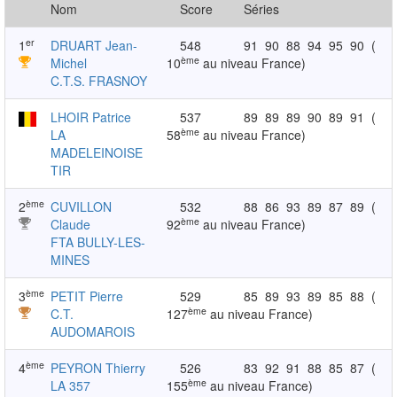
Nom
Score
Séries
er
1
DRUART Jean-
548
91
90
88
94
95
90
(
ème
Michel
10
au niveau France)
C.T.S. FRASNOY
LHOIR Patrice
537
89
89
89
90
89
91
(
ème
LA
58
au niveau France)
MADELEINOISE
TIR
ème
2
CUVILLON
532
88
86
93
89
87
89
(
ème
Claude
92
au niveau France)
FTA BULLY-LES-
MINES
ème
3
PETIT Pierre
529
85
89
93
89
85
88
(
ème
C.T.
127
au niveau France)
AUDOMAROIS
ème
4
PEYRON Thierry
526
83
92
91
88
85
87
(
ème
LA 357
155
au niveau France)