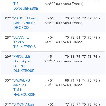
ème
T.S.
729
au niveau France)
LONGUENESSE
ème
27
MAUGER Daniel
458
73
78
78
77
82
70
(
ème
CARABINIERS
730
au niveau France)
DE CROIX
ème
28
BLANCHET
454
70
72
84
73
76
79
(
ème
Thierry
747
au niveau France)
T.S. NIEPPOIS
ème
29
PRIOVILLE
451
79
66
75
77
78
76
(
ème
Dominique
757
au niveau France)
C.T.P.N.
DUNKERQUE
ème
30
BAUWENS
451
86
71
74
74
73
73
(
ème
Jacques
758
au niveau France)
T.M.N.
HAUBOURDIN
ème
31
SIMON Alban
450
77
73
77
75
78
70
(