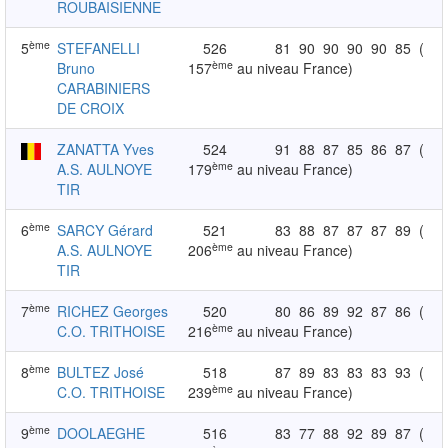
ROUBAISIENNE
ème
5
STEFANELLI
526
81
90
90
90
90
85
(
ème
Bruno
157
au niveau France)
CARABINIERS
DE CROIX
ZANATTA Yves
524
91
88
87
85
86
87
(
ème
A.S. AULNOYE
179
au niveau France)
TIR
ème
6
SARCY Gérard
521
83
88
87
87
87
89
(
ème
A.S. AULNOYE
206
au niveau France)
TIR
ème
7
RICHEZ Georges
520
80
86
89
92
87
86
(
ème
C.O. TRITHOISE
216
au niveau France)
ème
8
BULTEZ José
518
87
89
83
83
83
93
(
ème
C.O. TRITHOISE
239
au niveau France)
ème
9
DOOLAEGHE
516
83
77
88
92
89
87
(