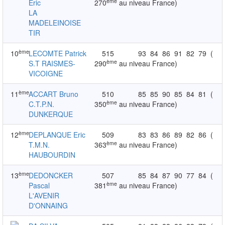
ème
Eric
270
au niveau France)
LA
MADELEINOISE
TIR
ème
10
LECOMTE Patrick
515
93
84
86
91
82
79
(
ème
S.T RAISMES-
290
au niveau France)
VICOIGNE
ème
11
ACCART Bruno
510
85
85
90
85
84
81
(
ème
C.T.P.N.
350
au niveau France)
DUNKERQUE
ème
12
DEPLANQUE Eric
509
83
83
86
89
82
86
(
ème
T.M.N.
363
au niveau France)
HAUBOURDIN
ème
13
DEDONCKER
507
85
84
87
90
77
84
(
ème
Pascal
381
au niveau France)
L'AVENIR
D'ONNAING