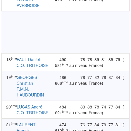
AVESNOISE
ème
18
PAUL Daniel
490
78
78
89
81
85
79
(
ème
C.O. TRITHOISE
581
au niveau France)
ème
19
GEORGES
486
78
77
82
78
87
84
(
ème
Christian
606
au niveau France)
T.M.N.
HAUBOURDIN
ème
20
LUCAS André
484
83
88
78
74
77
84
(
ème
C.O. TRITHOISE
621
au niveau France)
ème
21
LAURENT
474
76
77
84
79
77
81
(
ème
Francis
680
au niveau France)