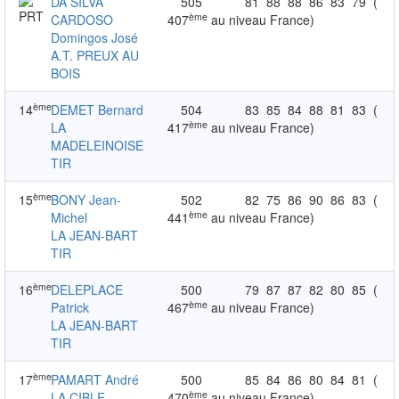
DA SILVA
505
81
88
88
86
83
79
(
ème
CARDOSO
407
au niveau France)
Domingos José
A.T. PREUX AU
BOIS
ème
14
DEMET Bernard
504
83
85
84
88
81
83
(
ème
LA
417
au niveau France)
MADELEINOISE
TIR
ème
15
BONY Jean-
502
82
75
86
90
86
83
(
ème
Michel
441
au niveau France)
LA JEAN-BART
TIR
ème
16
DELEPLACE
500
79
87
87
82
80
85
(
ème
Patrick
467
au niveau France)
LA JEAN-BART
TIR
ème
17
PAMART André
500
85
84
86
80
84
81
(
ème
LA CIBLE
470
au niveau France)