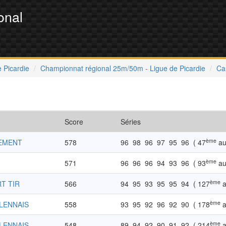
onal
 Picardie
Championnat régional 25m/50m - Ligue de Picardie
Ca
Score
Séries
ème
IEMENT
578
96
98
96
97
95
96
( 47
au
ème
571
96
96
96
94
93
96
( 93
au
ème
T TIR
566
94
95
93
95
95
94
( 127
a
ème
LENNAIS
558
93
95
92
96
92
90
( 178
a
ème
LENNAIS
548
89
94
92
90
91
92
( 214
a