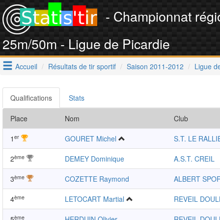
- Championnat régi
25m/50m - Ligue de Picardie
Accueil
Résultats de tir sportif
Saison 2011-2012
Ligue de
Qualifications
Stats
Place
Nom
Club
er
1
GOURET Michel
S.T. LE RALL
ème
2
DEMEY Dominique
A.S.T. CREIL
ème
3
COZETTE Raymond
ALBERT SPOR
ème
4
LETOCART Martial
REVEIL DOUL
ème
5
HERDUIN Olivier
REVEIL DOUL