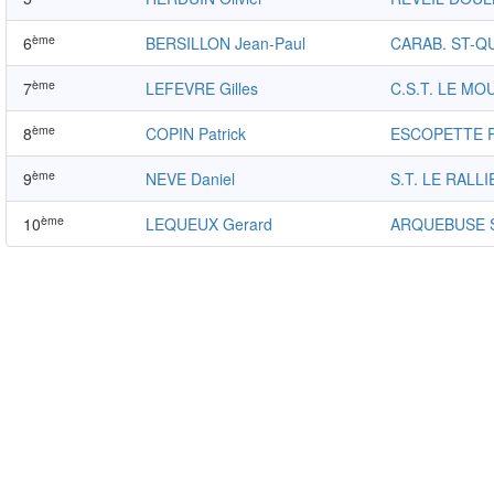
ème
6
BERSILLON Jean-Paul
CARAB. ST-Q
ème
7
LEFEVRE Gilles
C.S.T. LE M
ème
8
COPIN Patrick
ESCOPETTE 
ème
9
NEVE Daniel
S.T. LE RALL
ème
10
LEQUEUX Gerard
ARQUEBUSE 