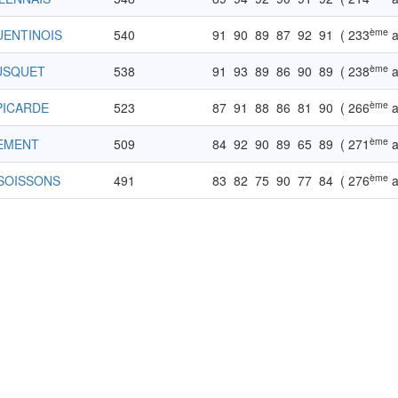
ème
UENTINOIS
540
91
90
89
87
92
91
( 233
a
ème
OUSQUET
538
91
93
89
86
90
89
( 238
a
ème
PICARDE
523
87
91
88
86
81
90
( 266
a
ème
IEMENT
509
84
92
90
89
65
89
( 271
a
ème
SOISSONS
491
83
82
75
90
77
84
( 276
a