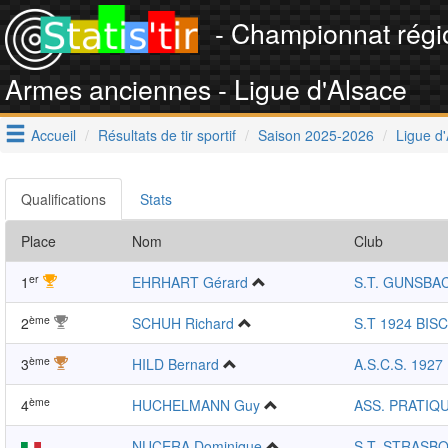
- Championnat régi
Armes anciennes - Ligue d'Alsace
Accueil
Résultats de tir sportif
Saison 2025-2026
Ligue d
Qualifications
Stats
Place
Nom
Club
er
1
EHRHART Gérard
S.T. GUNSBA
ème
2
SCHUH Richard
S.T 1924 BIS
ème
3
HILD Bernard
A.S.C.S. 1927
ème
4
HUCHELMANN Guy
ASS. PRATIQU
NUCERA Dominique
S.T. STRASB