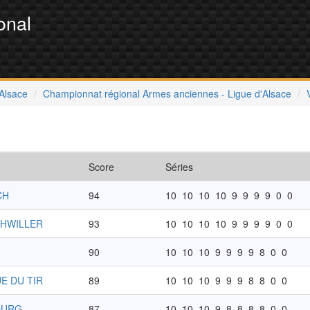
onal
'Alsace
Championnat régional Armes anciennes - Ligue d'Alsace
Score
Séries
CH
94
10
10
10
10
9
9
9
9
0
0
CHWILLER
93
10
10
10
10
9
9
9
9
0
0
90
10
10
10
9
9
9
9
8
0
0
E DU TIR
89
10
10
10
9
9
9
8
8
0
0
OURG-
87
10
10
10
9
8
8
8
8
0
0