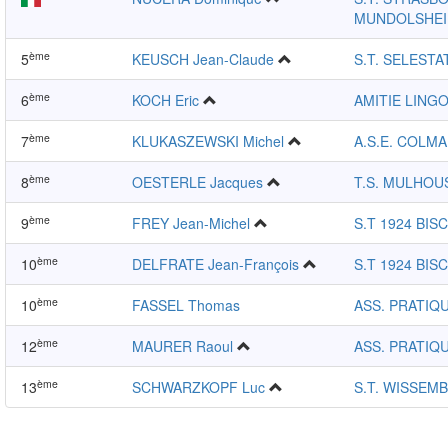
MUNDOLSHE
ème
5
KEUSCH Jean-Claude
S.T. SELESTA
ème
6
KOCH Eric
AMITIE LING
ème
7
KLUKASZEWSKI Michel
A.S.E. COLM
ème
8
OESTERLE Jacques
T.S. MULHOU
ème
9
FREY Jean-Michel
S.T 1924 BIS
ème
10
DELFRATE Jean-François
S.T 1924 BIS
ème
10
FASSEL Thomas
ASS. PRATIQU
ème
12
MAURER Raoul
ASS. PRATIQU
ème
13
SCHWARZKOPF Luc
S.T. WISSEM