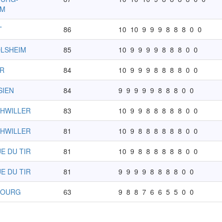
IM
T
86
10
10
9
9
9
8
8
8
0
0
OLSHEIM
85
10
9
9
9
9
8
8
8
0
0
AR
84
10
9
9
9
8
8
8
8
0
0
SIEN
84
9
9
9
9
9
8
8
8
0
0
CHWILLER
83
10
9
9
8
8
8
8
8
0
0
CHWILLER
81
10
9
8
8
8
8
8
8
0
0
E DU TIR
81
10
9
8
8
8
8
8
8
0
0
E DU TIR
81
9
9
9
9
8
8
8
8
0
0
BOURG
63
9
8
8
7
6
6
5
5
0
0