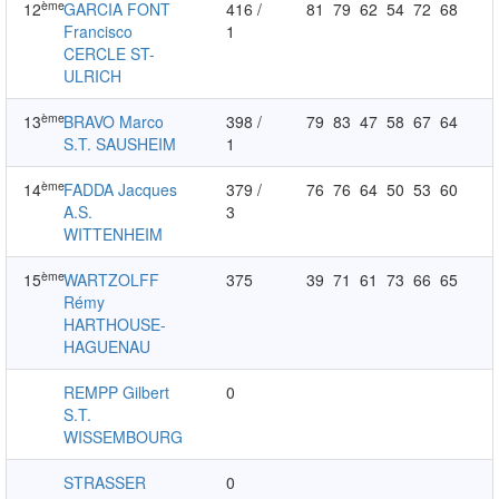
ème
12
GARCIA FONT
416 /
81
79
62
54
72
68
Francisco
1
CERCLE ST-
ULRICH
ème
13
BRAVO Marco
398 /
79
83
47
58
67
64
S.T. SAUSHEIM
1
ème
14
FADDA Jacques
379 /
76
76
64
50
53
60
A.S.
3
WITTENHEIM
ème
15
WARTZOLFF
375
39
71
61
73
66
65
Rémy
HARTHOUSE-
HAGUENAU
REMPP Gilbert
0
S.T.
WISSEMBOURG
STRASSER
0