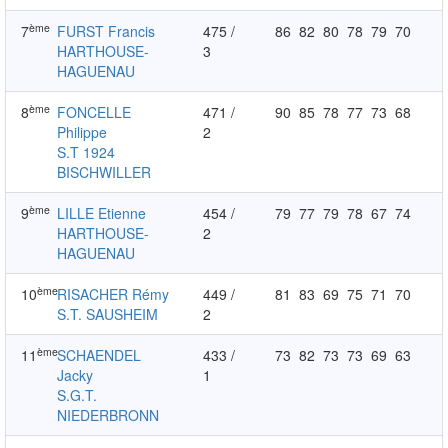
ème
7
FURST Francis
475 /
86
82
80
78
79
70
HARTHOUSE-
3
HAGUENAU
ème
8
FONCELLE
471 /
90
85
78
77
73
68
Philippe
2
S.T 1924
BISCHWILLER
ème
9
LILLE Etienne
454 /
79
77
79
78
67
74
HARTHOUSE-
2
HAGUENAU
ème
10
RISACHER Rémy
449 /
81
83
69
75
71
70
S.T. SAUSHEIM
2
ème
11
SCHAENDEL
433 /
73
82
73
73
69
63
Jacky
1
S.G.T.
NIEDERBRONN