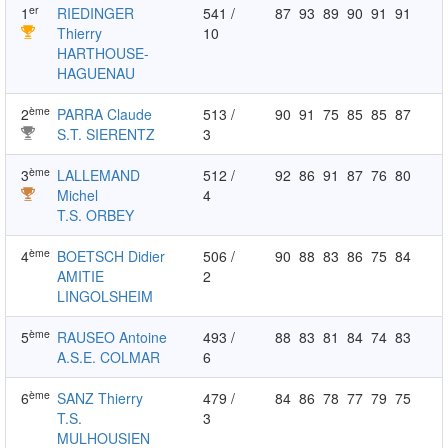
er
1
RIEDINGER
541 /
87
93
89
90
91
91
Thierry
10
HARTHOUSE-
HAGUENAU
ème
2
PARRA Claude
513 /
90
91
75
85
85
87
S.T. SIERENTZ
3
ème
3
LALLEMAND
512 /
92
86
91
87
76
80
Michel
4
T.S. ORBEY
ème
4
BOETSCH Didier
506 /
90
88
83
86
75
84
AMITIE
2
LINGOLSHEIM
ème
5
RAUSEO Antoine
493 /
88
83
81
84
74
83
A.S.E. COLMAR
6
ème
6
SANZ Thierry
479 /
84
86
78
77
79
75
T.S.
3
MULHOUSIEN