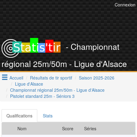
Connexion
- Championnat
régional 25m/50m - Ligue d'Alsace
Accueil
Résultats de tir sportif
Saison 2025-2026
Ligue d'Alsace
Championnat régional 25m/50m - Ligue d'Alsace
Pistolet standard 25m - Séniors 3
Qualifications
Stats
Nom
Score
Séries