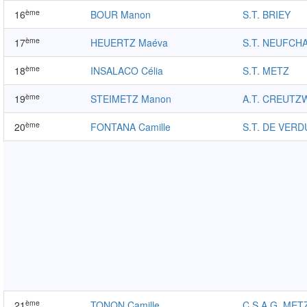
ème
16
BOUR Manon
S.T. BRIEY
ème
17
HEUERTZ Maéva
S.T. NEUFCH
ème
18
INSALACO Célia
S.T. METZ
ème
19
STEIMETZ Manon
A.T. CREUTZ
ème
20
FONTANA Camille
S.T. DE VER
ème
21
TONON Camille
C.S.A.G. MET