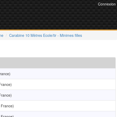
Connexion
ne
Carabine 10 Mètres Ecole/tir - Minimes filles
rance)
France)
France)
 France)
 France)