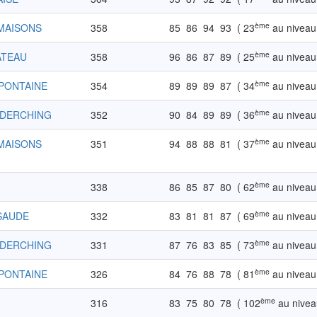
ème
 MAISONS
358
85
86
94
93
( 23
au niveau
ème
ATEAU
358
96
86
87
89
( 25
au niveau
ème
IPONTAINE
354
89
89
89
87
( 34
au niveau
ème
EDERCHING
352
90
84
89
89
( 36
au niveau
ème
 MAISONS
351
94
88
88
81
( 37
au niveau
ème
338
86
85
87
80
( 62
au niveau
ème
SSAUDE
332
83
81
81
87
( 69
au niveau
ème
EDERCHING
331
87
76
83
85
( 73
au niveau
ème
IPONTAINE
326
84
76
88
78
( 81
au niveau
ème
316
83
75
80
78
( 102
au nivea