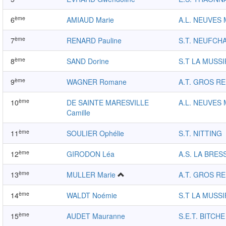
ème
6
AMIAUD Marie
A.L. NEUVES
ème
7
RENARD Pauline
S.T. NEUFCH
ème
8
SAND Dorine
S.T LA MUSS
ème
9
WAGNER Romane
A.T. GROS R
ème
10
DE SAINTE MARESVILLE
A.L. NEUVES
Camille
ème
11
SOULIER Ophélie
S.T. NITTING
ème
12
GIRODON Léa
A.S. LA BRE
ème
13
MULLER Marie
A.T. GROS R
ème
14
WALDT Noémie
S.T LA MUSS
ème
15
AUDET Mauranne
S.E.T. BITCHE