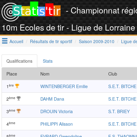
- Championnat régi
10m Ecoles de tir - Ligue de Lorraine
Accueil
Résultats de tir sportif
Saison 2009-2010
Ligue d
Qualifications
Stats
Place
Nom
Club
ère
1
WINTENBERGER Emilie
S.E.T. BITCHE
ème
2
DAHM Dana
S.E.T. BITCHE
ème
3
DROUIN Victoria
S.T. BRIEY
ème
4
PHILIPPI Alisson
S.E.T. BITCHE
ème
5
EVRARD Gwendoline
E.S. THAONN