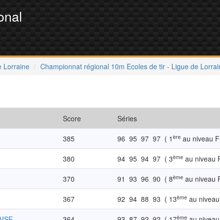
onal
e Lorraine
Championnat régional 10m Ecoles de tir - Ligue de Lorrai
Score
Séries
ère
385
96
95
97
97
( 1
au niveau F
ème
380
94
95
94
97
( 3
au niveau 
ème
370
91
93
96
90
( 8
au niveau 
ème
367
92
94
88
93
( 13
au niveau
ème
AISE
364
93
87
92
92
( 17
au niveau