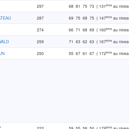
ème
297
68
81
75
73
( 131
au nivea
ème
ATEAU
287
69
75
68
75
( 147
au nivea
ème
274
66
71
68
69
( 160
au nivea
ème
WALD
259
71
63
62
63
( 167
au nivea
ème
DUN
250
55
67
61
67
( 172
au nivea
ème
Z
222
59
55
58
50
( 179
au nivea