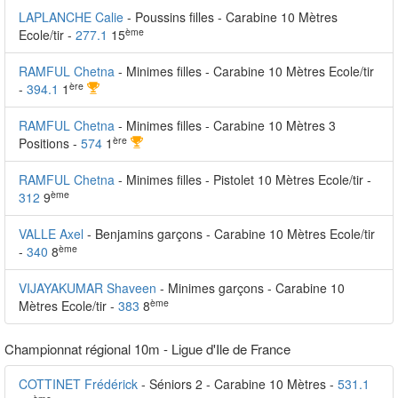
LAPLANCHE Calie
- Poussins filles - Carabine 10 Mètres
ème
Ecole/tir -
277.1
15
RAMFUL Chetna
- Minimes filles - Carabine 10 Mètres Ecole/tir
ère
-
394.1
1
RAMFUL Chetna
- Minimes filles - Carabine 10 Mètres 3
ère
Positions -
574
1
RAMFUL Chetna
- Minimes filles - Pistolet 10 Mètres Ecole/tir -
ème
312
9
VALLE Axel
- Benjamins garçons - Carabine 10 Mètres Ecole/tir
ème
-
340
8
VIJAYAKUMAR Shaveen
- Minimes garçons - Carabine 10
ème
Mètres Ecole/tir -
383
8
Championnat régional 10m - Ligue d'Ile de France
COTTINET Frédérick
- Séniors 2 - Carabine 10 Mètres -
531.1