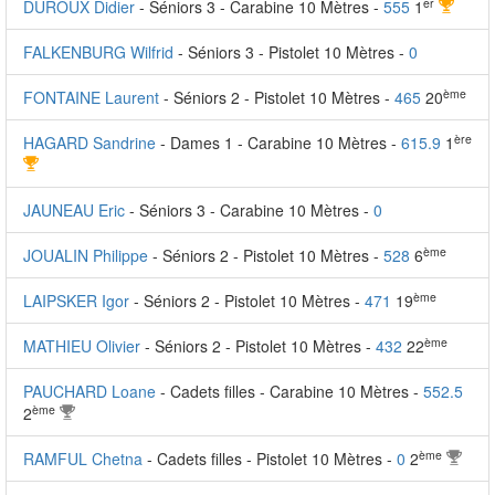
er
DUROUX Didier
- Séniors 3 - Carabine 10 Mètres -
555
1
FALKENBURG Wilfrid
- Séniors 3 - Pistolet 10 Mètres -
0
ème
FONTAINE Laurent
- Séniors 2 - Pistolet 10 Mètres -
465
20
ère
HAGARD Sandrine
- Dames 1 - Carabine 10 Mètres -
615.9
1
JAUNEAU Eric
- Séniors 3 - Carabine 10 Mètres -
0
ème
JOUALIN Philippe
- Séniors 2 - Pistolet 10 Mètres -
528
6
ème
LAIPSKER Igor
- Séniors 2 - Pistolet 10 Mètres -
471
19
ème
MATHIEU Olivier
- Séniors 2 - Pistolet 10 Mètres -
432
22
PAUCHARD Loane
- Cadets filles - Carabine 10 Mètres -
552.5
ème
2
ème
RAMFUL Chetna
- Cadets filles - Pistolet 10 Mètres -
0
2