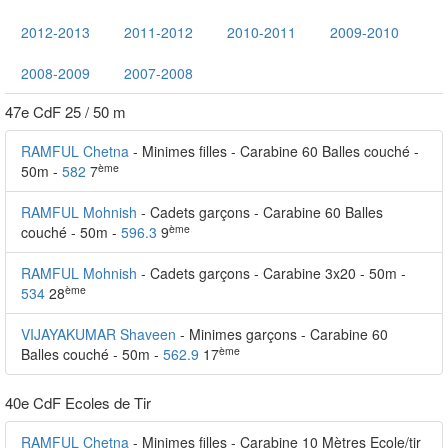
2012-2013
2011-2012
2010-2011
2009-2010
2008-2009
2007-2008
47e CdF 25 / 50 m
RAMFUL Chetna
- Minimes filles - Carabine 60 Balles couché -
ème
50m -
582
7
RAMFUL Mohnish
- Cadets garçons - Carabine 60 Balles
ème
couché - 50m -
596.3
9
RAMFUL Mohnish
- Cadets garçons - Carabine 3x20 - 50m -
ème
534
28
VIJAYAKUMAR Shaveen
- Minimes garçons - Carabine 60
ème
Balles couché - 50m -
562.9
17
40e CdF Ecoles de Tir
RAMFUL Chetna
- Minimes filles - Carabine 10 Mètres Ecole/tir