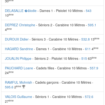
ème
30
DELASALLE �âlodie
- Dames 1 - Pistolet 10 Mètres -
543
ème
10
DEPREZ Christophe
- Séniors 2 - Carabine 10 Mètres -
595.1
ème
4
ème
DUROUX Didier
- Séniors 3 - Carabine 10 Mètres -
532.8
13
ème
HAGARD Sandrine
- Dames 1 - Carabine 10 Mètres -
611
4
ème
JOUALIN Philippe
- Séniors 2 - Pistolet 10 Mètres -
515
63
PAUCHARD Loane
- Cadets filles - Carabine 10 Mètres -
557.9
ème
24
RAMFUL Mohnish
- Cadets garçons - Carabine 10 Mètres -
ème
595.6
2
VALOIS Guillaume
- Séniors 1 - Carabine 10 Mètres -
572.6
ème
27