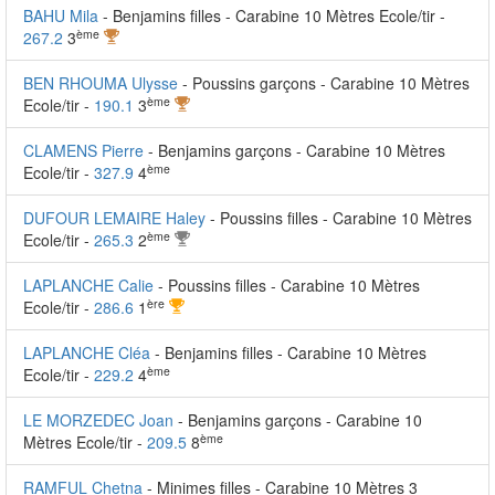
BAHU Mila
- Benjamins filles - Carabine 10 Mètres Ecole/tir -
ème
267.2
3
BEN RHOUMA Ulysse
- Poussins garçons - Carabine 10 Mètres
ème
Ecole/tir -
190.1
3
CLAMENS Pierre
- Benjamins garçons - Carabine 10 Mètres
ème
Ecole/tir -
327.9
4
DUFOUR LEMAIRE Haley
- Poussins filles - Carabine 10 Mètres
ème
Ecole/tir -
265.3
2
LAPLANCHE Calie
- Poussins filles - Carabine 10 Mètres
ère
Ecole/tir -
286.6
1
LAPLANCHE Cléa
- Benjamins filles - Carabine 10 Mètres
ème
Ecole/tir -
229.2
4
LE MORZEDEC Joan
- Benjamins garçons - Carabine 10
ème
Mètres Ecole/tir -
209.5
8
RAMFUL Chetna
- Minimes filles - Carabine 10 Mètres 3