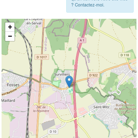
? Contactez-moi.
+
−