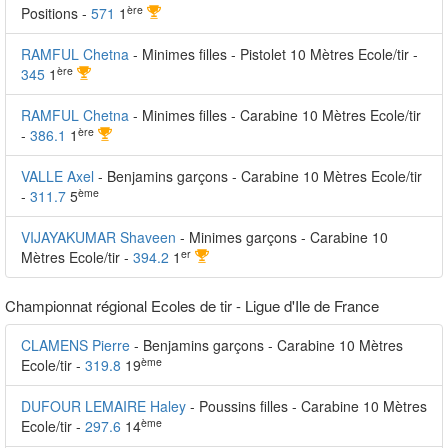
ère
Positions -
571
1
RAMFUL Chetna
- Minimes filles - Pistolet 10 Mètres Ecole/tir -
ère
345
1
RAMFUL Chetna
- Minimes filles - Carabine 10 Mètres Ecole/tir
ère
-
386.1
1
VALLE Axel
- Benjamins garçons - Carabine 10 Mètres Ecole/tir
ème
-
311.7
5
VIJAYAKUMAR Shaveen
- Minimes garçons - Carabine 10
er
Mètres Ecole/tir -
394.2
1
Championnat régional Ecoles de tir - Ligue d'Ile de France
CLAMENS Pierre
- Benjamins garçons - Carabine 10 Mètres
ème
Ecole/tir -
319.8
19
DUFOUR LEMAIRE Haley
- Poussins filles - Carabine 10 Mètres
ème
Ecole/tir -
297.6
14