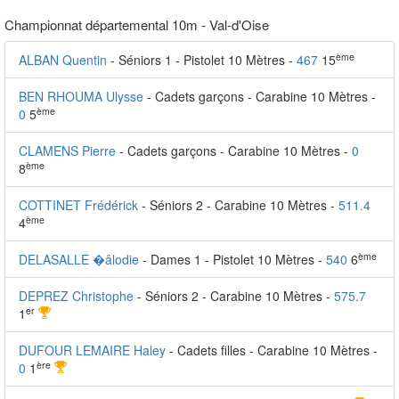
Championnat départemental 10m - Val-d'Oise
ème
ALBAN Quentin
- Séniors 1 - Pistolet 10 Mètres -
467
15
BEN RHOUMA Ulysse
- Cadets garçons - Carabine 10 Mètres -
ème
0
5
CLAMENS Pierre
- Cadets garçons - Carabine 10 Mètres -
0
ème
8
COTTINET Frédérick
- Séniors 2 - Carabine 10 Mètres -
511.4
ème
4
ème
DELASALLE �âlodie
- Dames 1 - Pistolet 10 Mètres -
540
6
DEPREZ Christophe
- Séniors 2 - Carabine 10 Mètres -
575.7
er
1
DUFOUR LEMAIRE Haley
- Cadets filles - Carabine 10 Mètres -
ère
0
1