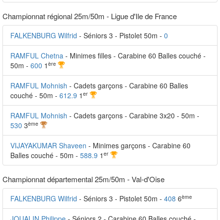
Championnat régional 25m/50m - Ligue d'Ile de France
FALKENBURG Wilfrid
- Séniors 3 - Pistolet 50m -
0
RAMFUL Chetna
- Minimes filles - Carabine 60 Balles couché -
ère
50m -
600
1
RAMFUL Mohnish
- Cadets garçons - Carabine 60 Balles
er
couché - 50m -
612.9
1
RAMFUL Mohnish
- Cadets garçons - Carabine 3x20 - 50m -
ème
530
3
VIJAYAKUMAR Shaveen
- Minimes garçons - Carabine 60
er
Balles couché - 50m -
588.9
1
Championnat départemental 25m/50m - Val-d'Oise
ème
FALKENBURG Wilfrid
- Séniors 3 - Pistolet 50m -
408
6
JOUALIN Philippe
- Séniors 2 - Carabine 60 Balles couché -