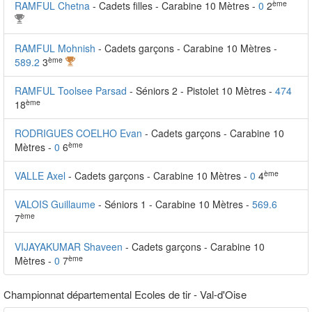
ème
RAMFUL Chetna
- Cadets filles - Carabine 10 Mètres -
0
2
RAMFUL Mohnish
- Cadets garçons - Carabine 10 Mètres -
ème
589.2
3
RAMFUL Toolsee Parsad
- Séniors 2 - Pistolet 10 Mètres -
474
ème
18
RODRIGUES COELHO Evan
- Cadets garçons - Carabine 10
ème
Mètres -
0
6
ème
VALLE Axel
- Cadets garçons - Carabine 10 Mètres -
0
4
VALOIS Guillaume
- Séniors 1 - Carabine 10 Mètres -
569.6
ème
7
VIJAYAKUMAR Shaveen
- Cadets garçons - Carabine 10
ème
Mètres -
0
7
Championnat départemental Ecoles de tir - Val-d'Oise