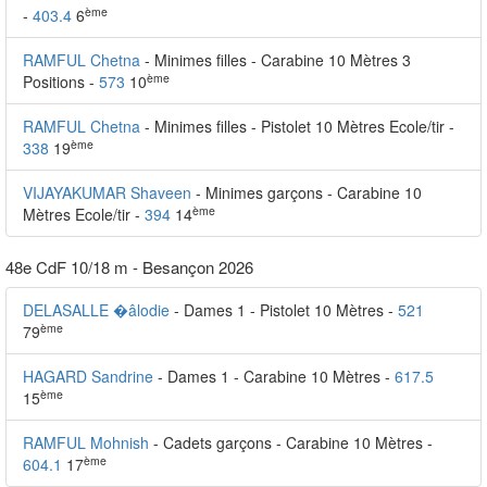
ème
-
403.4
6
RAMFUL Chetna
- Minimes filles - Carabine 10 Mètres 3
ème
Positions -
573
10
RAMFUL Chetna
- Minimes filles - Pistolet 10 Mètres Ecole/tir -
ème
338
19
VIJAYAKUMAR Shaveen
- Minimes garçons - Carabine 10
ème
Mètres Ecole/tir -
394
14
48e CdF 10/18 m - Besançon 2026
DELASALLE �âlodie
- Dames 1 - Pistolet 10 Mètres -
521
ème
79
HAGARD Sandrine
- Dames 1 - Carabine 10 Mètres -
617.5
ème
15
RAMFUL Mohnish
- Cadets garçons - Carabine 10 Mètres -
ème
604.1
17