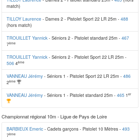
match)
TILLOY Laurence
- Dames 2 - Pistolet Sport 22 LR 25m -
488
(hors match)
TROUILLET Yannick
- Séniors 2 - Pistolet standard 25m -
467
ème
7
TROUILLET Yannick
- Séniors 2 - Pistolet Sport 22 LR 25m -
ème
506
4
VANNEAU Jérémy
- Séniors 1 - Pistolet Sport 22 LR 25m -
486
ème
2
er
VANNEAU Jérémy
- Séniors 1 - Pistolet standard 25m -
465
1
Championnat régional 10m - Ligue de Pays de Loire
BARBIEUX Emeric
- Cadets garçons - Pistolet 10 Mètres -
493
ème
7