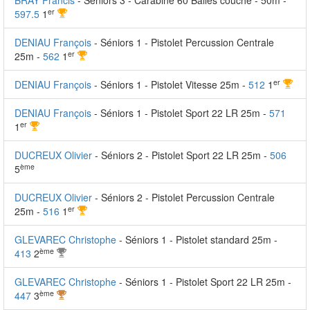
BRAY Francis
- Séniors 3 - Carabine 60 Balles couché - 50m -
er
597.5
1
DENIAU François
- Séniors 1 - Pistolet Percussion Centrale
er
25m -
562
1
er
DENIAU François
- Séniors 1 - Pistolet Vitesse 25m -
512
1
DENIAU François
- Séniors 1 - Pistolet Sport 22 LR 25m -
571
er
1
DUCREUX Olivier
- Séniors 2 - Pistolet Sport 22 LR 25m -
506
ème
5
DUCREUX Olivier
- Séniors 2 - Pistolet Percussion Centrale
er
25m -
516
1
GLEVAREC Christophe
- Séniors 1 - Pistolet standard 25m -
ème
413
2
GLEVAREC Christophe
- Séniors 1 - Pistolet Sport 22 LR 25m -
ème
447
3