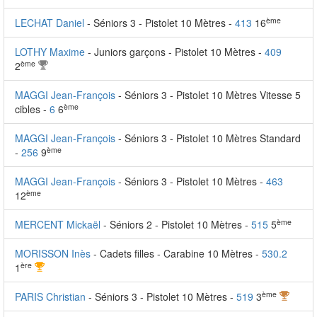
ème
LECHAT Daniel
- Séniors 3 - Pistolet 10 Mètres -
413
16
LOTHY Maxime
- Juniors garçons - Pistolet 10 Mètres -
409
ème
2
MAGGI Jean-François
- Séniors 3 - Pistolet 10 Mètres Vitesse 5
ème
cibles -
6
6
MAGGI Jean-François
- Séniors 3 - Pistolet 10 Mètres Standard
ème
-
256
9
MAGGI Jean-François
- Séniors 3 - Pistolet 10 Mètres -
463
ème
12
ème
MERCENT Mickaël
- Séniors 2 - Pistolet 10 Mètres -
515
5
MORISSON Inès
- Cadets filles - Carabine 10 Mètres -
530.2
ère
1
ème
PARIS Christian
- Séniors 3 - Pistolet 10 Mètres -
519
3