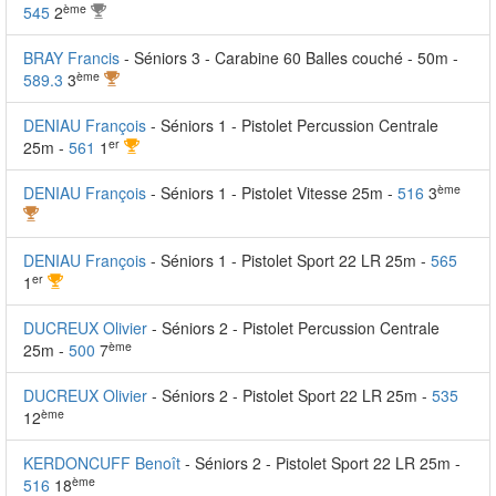
ème
545
2
BRAY Francis
- Séniors 3 - Carabine 60 Balles couché - 50m -
ème
589.3
3
DENIAU François
- Séniors 1 - Pistolet Percussion Centrale
er
25m -
561
1
ème
DENIAU François
- Séniors 1 - Pistolet Vitesse 25m -
516
3
DENIAU François
- Séniors 1 - Pistolet Sport 22 LR 25m -
565
er
1
DUCREUX Olivier
- Séniors 2 - Pistolet Percussion Centrale
ème
25m -
500
7
DUCREUX Olivier
- Séniors 2 - Pistolet Sport 22 LR 25m -
535
ème
12
KERDONCUFF Benoît
- Séniors 2 - Pistolet Sport 22 LR 25m -
ème
516
18