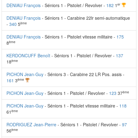
er
DENIAU François
- Séniors 1 - Pistolet / Revolver -
182
1
DENIAU François
- Séniors 1 - Carabine 22lr semi-automatique
ème
-
340
5
DENIAU François
- Séniors 1 - Pistolet vitesse militaire -
175
ème
8
KERDONCUFF Benoît
- Séniors 1 - Pistolet / Revolver -
137
ème
18
PICHON Jean-Guy
- Séniors 3 - Carabine 22 LR Pos. assis -
ème
161
3
ème
PICHON Jean-Guy
- Séniors 1 - Pistolet / Revolver -
123
37
PICHON Jean-Guy
- Séniors 1 - Pistolet vitesse militaire -
118
ème
61
RODRIGUEZ Jean-Pierre
- Séniors 1 - Pistolet / Revolver -
97
ème
56