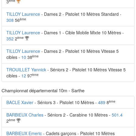
ème
3
TILLOY Laurence
- Dames 2 - Pistolet 10 Mètres Standard -
ème
308
56
TILLOY Laurence
- Dames 1 - Cible Mobile Mixte 10 Mètres -
ème
352
2
TILLOY Laurence
- Dames 2 - Pistolet 10 Mètres Vitesse 5
ème
cibles -
10
38
TROUILLET Yannick
- Séniors 2 - Pistolet 10 Mètres Vitesse 5
ème
cibles -
12
97
Championnat départemental 10m - Sarthe
ème
BACLE Xavier
- Séniors 3 - Pistolet 10 Mètres -
489
8
BARBIEUX Charles
- Séniors 2 - Carabine 10 Mètres -
501.4
ème
2
BARBIEUX Emeric
- Cadets garçons - Pistolet 10 Mètres