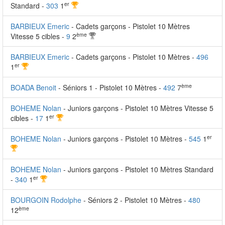
er
Standard -
303
1
BARBIEUX Emeric
- Cadets garçons - Pistolet 10 Mètres
ème
Vitesse 5 cibles -
9
2
BARBIEUX Emeric
- Cadets garçons - Pistolet 10 Mètres -
496
er
1
ème
BOADA Benoit
- Séniors 1 - Pistolet 10 Mètres -
492
7
BOHEME Nolan
- Juniors garçons - Pistolet 10 Mètres Vitesse 5
er
cibles -
17
1
er
BOHEME Nolan
- Juniors garçons - Pistolet 10 Mètres -
545
1
BOHEME Nolan
- Juniors garçons - Pistolet 10 Mètres Standard
er
-
340
1
BOURGOIN Rodolphe
- Séniors 2 - Pistolet 10 Mètres -
480
ème
12