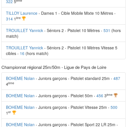
ème
322
5
TILLOY Laurence
- Dames 1 - Cible Mobile Mixte 10 Mètres -
ère
314
1
TROUILLET Yannick
- Séniors 2 - Pistolet 10 Mètres -
531
(hors
match)
TROUILLET Yannick
- Séniors 2 - Pistolet 10 Mètres Vitesse 5
cibles -
16
(hors match)
Championnat régional 25m/50m - Ligue de Pays de Loire
BOHEME Nolan
- Juniors garçons - Pistolet standard 25m -
487
ème
4
ème
BOHEME Nolan
- Juniors garçons - Pistolet 50m -
456
3
BOHEME Nolan
- Juniors garçons - Pistolet Vitesse 25m -
500
er
1
BOHEME Nolan
- Juniors garçons - Pistolet Sport 22 LR 25m -