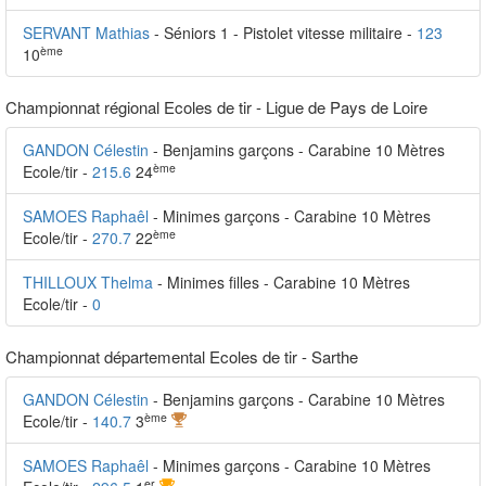
SERVANT Mathias
- Séniors 1 - Pistolet vitesse militaire -
123
ème
10
Championnat régional Ecoles de tir - Ligue de Pays de Loire
GANDON Célestin
- Benjamins garçons - Carabine 10 Mètres
ème
Ecole/tir -
215.6
24
SAMOES Raphaêl
- Minimes garçons - Carabine 10 Mètres
ème
Ecole/tir -
270.7
22
THILLOUX Thelma
- Minimes filles - Carabine 10 Mètres
Ecole/tir -
0
Championnat départemental Ecoles de tir - Sarthe
GANDON Célestin
- Benjamins garçons - Carabine 10 Mètres
ème
Ecole/tir -
140.7
3
SAMOES Raphaêl
- Minimes garçons - Carabine 10 Mètres
er