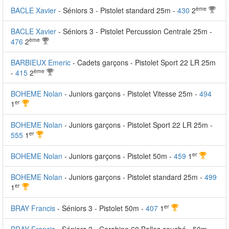
ème
BACLE Xavier
- Séniors 3 - Pistolet standard 25m -
430
2
BACLE Xavier
- Séniors 3 - Pistolet Percussion Centrale 25m -
ème
476
2
BARBIEUX Emeric
- Cadets garçons - Pistolet Sport 22 LR 25m
ème
-
415
2
BOHEME Nolan
- Juniors garçons - Pistolet Vitesse 25m -
494
er
1
BOHEME Nolan
- Juniors garçons - Pistolet Sport 22 LR 25m -
er
555
1
er
BOHEME Nolan
- Juniors garçons - Pistolet 50m -
459
1
BOHEME Nolan
- Juniors garçons - Pistolet standard 25m -
499
er
1
er
BRAY Francis
- Séniors 3 - Pistolet 50m -
407
1