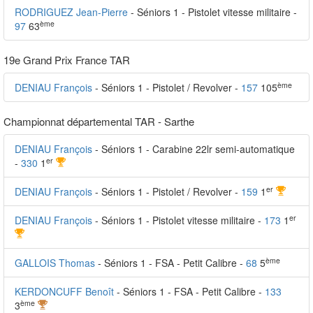
RODRIGUEZ Jean-Pierre
- Séniors 1 - Pistolet vitesse militaire -
ème
97
63
19e Grand Prix France TAR
ème
DENIAU François
- Séniors 1 - Pistolet / Revolver -
157
105
Championnat départemental TAR - Sarthe
DENIAU François
- Séniors 1 - Carabine 22lr semi-automatique
er
-
330
1
er
DENIAU François
- Séniors 1 - Pistolet / Revolver -
159
1
er
DENIAU François
- Séniors 1 - Pistolet vitesse militaire -
173
1
ème
GALLOIS Thomas
- Séniors 1 - FSA - Petit Calibre -
68
5
KERDONCUFF Benoît
- Séniors 1 - FSA - Petit Calibre -
133
ème
3