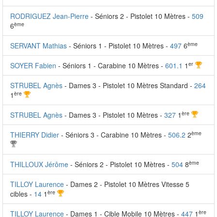
RODRIGUEZ Jean-Pierre
- Séniors 2 - Pistolet 10 Mètres -
509
ème
6
ème
SERVANT Mathias
- Séniors 1 - Pistolet 10 Mètres -
497
6
er
SOYER Fabien
- Séniors 1 - Carabine 10 Mètres -
601.1
1
STRUBEL Agnès
- Dames 3 - Pistolet 10 Mètres Standard -
264
ère
1
ère
STRUBEL Agnès
- Dames 3 - Pistolet 10 Mètres -
327
1
ème
THIERRY Didier
- Séniors 3 - Carabine 10 Mètres -
506.2
2
ème
THILLOUX Jérôme
- Séniors 2 - Pistolet 10 Mètres -
504
8
TILLOY Laurence
- Dames 2 - Pistolet 10 Mètres Vitesse 5
ère
cibles -
14
1
ère
TILLOY Laurence
- Dames 1 - Cible Mobile 10 Mètres -
447
1