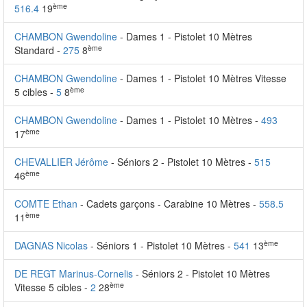
ème
516.4
19
CHAMBON Gwendoline
- Dames 1 - Pistolet 10 Mètres
ème
Standard -
275
8
CHAMBON Gwendoline
- Dames 1 - Pistolet 10 Mètres Vitesse
ème
5 cibles -
5
8
CHAMBON Gwendoline
- Dames 1 - Pistolet 10 Mètres -
493
ème
17
CHEVALLIER Jérôme
- Séniors 2 - Pistolet 10 Mètres -
515
ème
46
COMTE Ethan
- Cadets garçons - Carabine 10 Mètres -
558.5
ème
11
ème
DAGNAS Nicolas
- Séniors 1 - Pistolet 10 Mètres -
541
13
DE REGT Marinus-Cornelis
- Séniors 2 - Pistolet 10 Mètres
ème
Vitesse 5 cibles -
2
28