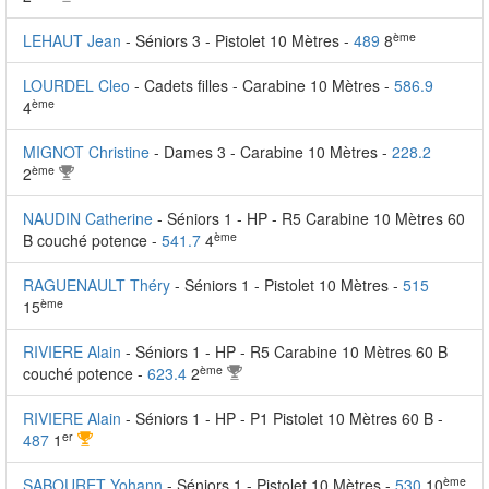
ème
LEHAUT Jean
- Séniors 3 - Pistolet 10 Mètres -
489
8
LOURDEL Cleo
- Cadets filles - Carabine 10 Mètres -
586.9
ème
4
MIGNOT Christine
- Dames 3 - Carabine 10 Mètres -
228.2
ème
2
NAUDIN Catherine
- Séniors 1 - HP - R5 Carabine 10 Mètres 60
ème
B couché potence -
541.7
4
RAGUENAULT Théry
- Séniors 1 - Pistolet 10 Mètres -
515
ème
15
RIVIERE Alain
- Séniors 1 - HP - R5 Carabine 10 Mètres 60 B
ème
couché potence -
623.4
2
RIVIERE Alain
- Séniors 1 - HP - P1 Pistolet 10 Mètres 60 B -
er
487
1
ème
SABOURET Yohann
- Séniors 1 - Pistolet 10 Mètres -
530
10