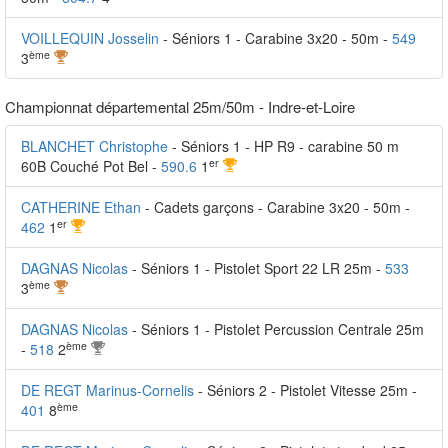
VOILLEQUIN Josselin
- Séniors 1 - Carabine 3x20 - 50m -
549
ème
3
Championnat départemental 25m/50m - Indre-et-Loire
BLANCHET Christophe
- Séniors 1 - HP R9 - carabine 50 m
er
60B Couché Pot Bel -
590.6
1
CATHERINE Ethan
- Cadets garçons - Carabine 3x20 - 50m -
er
462
1
DAGNAS Nicolas
- Séniors 1 - Pistolet Sport 22 LR 25m -
533
ème
3
DAGNAS Nicolas
- Séniors 1 - Pistolet Percussion Centrale 25m
ème
-
518
2
DE REGT Marinus-Cornelis
- Séniors 2 - Pistolet Vitesse 25m -
ème
401
8