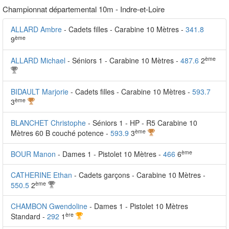
Championnat départemental 10m - Indre-et-Loire
ALLARD Ambre
- Cadets filles - Carabine 10 Mètres -
341.8
ème
9
ème
ALLARD Michael
- Séniors 1 - Carabine 10 Mètres -
487.6
2
BIDAULT Marjorie
- Cadets filles - Carabine 10 Mètres -
593.7
ème
3
BLANCHET Christophe
- Séniors 1 - HP - R5 Carabine 10
ème
Mètres 60 B couché potence -
593.9
3
ème
BOUR Manon
- Dames 1 - Pistolet 10 Mètres -
466
6
CATHERINE Ethan
- Cadets garçons - Carabine 10 Mètres -
ème
550.5
2
CHAMBON Gwendoline
- Dames 1 - Pistolet 10 Mètres
ère
Standard -
292
1