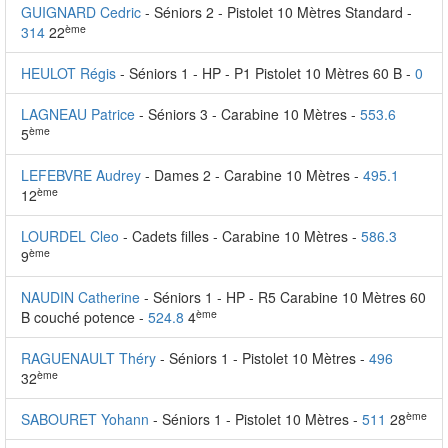
GUIGNARD Cedric
- Séniors 2 - Pistolet 10 Mètres Standard -
ème
314
22
HEULOT Régis
- Séniors 1 - HP - P1 Pistolet 10 Mètres 60 B -
0
LAGNEAU Patrice
- Séniors 3 - Carabine 10 Mètres -
553.6
ème
5
LEFEBVRE Audrey
- Dames 2 - Carabine 10 Mètres -
495.1
ème
12
LOURDEL Cleo
- Cadets filles - Carabine 10 Mètres -
586.3
ème
9
NAUDIN Catherine
- Séniors 1 - HP - R5 Carabine 10 Mètres 60
ème
B couché potence -
524.8
4
RAGUENAULT Théry
- Séniors 1 - Pistolet 10 Mètres -
496
ème
32
ème
SABOURET Yohann
- Séniors 1 - Pistolet 10 Mètres -
511
28