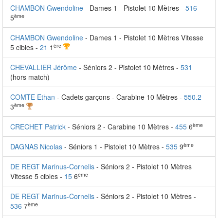
CHAMBON Gwendoline
- Dames 1 - Pistolet 10 Mètres -
516
ème
5
CHAMBON Gwendoline
- Dames 1 - Pistolet 10 Mètres Vitesse
ère
5 cibles -
21
1
CHEVALLIER Jérôme
- Séniors 2 - Pistolet 10 Mètres -
531
(hors match)
COMTE Ethan
- Cadets garçons - Carabine 10 Mètres -
550.2
ème
3
ème
CRECHET Patrick
- Séniors 2 - Carabine 10 Mètres -
455
6
ème
DAGNAS Nicolas
- Séniors 1 - Pistolet 10 Mètres -
535
9
DE REGT Marinus-Cornelis
- Séniors 2 - Pistolet 10 Mètres
ème
Vitesse 5 cibles -
15
6
DE REGT Marinus-Cornelis
- Séniors 2 - Pistolet 10 Mètres -
ème
536
7