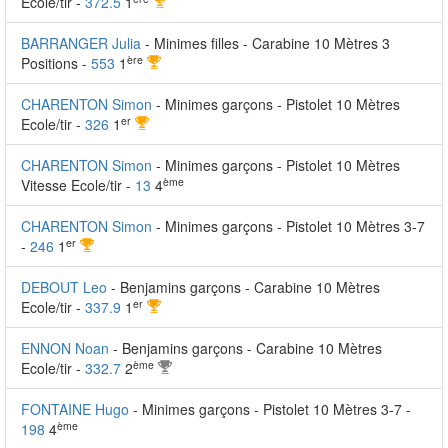
Ecole/tir -
372.5
1
BARRANGER Julia
- Minimes filles - Carabine 10 Mètres 3
ère
Positions -
553
1
CHARENTON Simon
- Minimes garçons - Pistolet 10 Mètres
er
Ecole/tir -
326
1
CHARENTON Simon
- Minimes garçons - Pistolet 10 Mètres
ème
Vitesse Ecole/tir -
13
4
CHARENTON Simon
- Minimes garçons - Pistolet 10 Mètres 3-7
er
-
246
1
DEBOUT Leo
- Benjamins garçons - Carabine 10 Mètres
er
Ecole/tir -
337.9
1
ENNON Noan
- Benjamins garçons - Carabine 10 Mètres
ème
Ecole/tir -
332.7
2
FONTAINE Hugo
- Minimes garçons - Pistolet 10 Mètres 3-7 -
ème
198
4