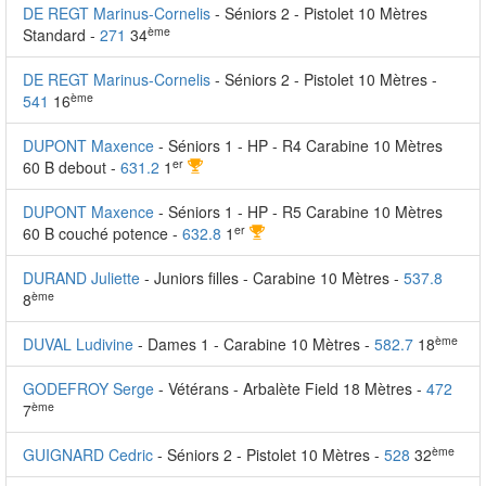
DE REGT Marinus-Cornelis
- Séniors 2 - Pistolet 10 Mètres
ème
Standard -
271
34
DE REGT Marinus-Cornelis
- Séniors 2 - Pistolet 10 Mètres -
ème
541
16
DUPONT Maxence
- Séniors 1 - HP - R4 Carabine 10 Mètres
er
60 B debout -
631.2
1
DUPONT Maxence
- Séniors 1 - HP - R5 Carabine 10 Mètres
er
60 B couché potence -
632.8
1
DURAND Juliette
- Juniors filles - Carabine 10 Mètres -
537.8
ème
8
ème
DUVAL Ludivine
- Dames 1 - Carabine 10 Mètres -
582.7
18
GODEFROY Serge
- Vétérans - Arbalète Field 18 Mètres -
472
ème
7
ème
GUIGNARD Cedric
- Séniors 2 - Pistolet 10 Mètres -
528
32