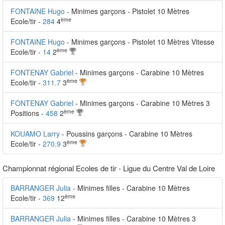
FONTAINE Hugo
- Minimes garçons - Pistolet 10 Mètres
ème
Ecole/tir -
284
4
FONTAINE Hugo
- Minimes garçons - Pistolet 10 Mètres Vitesse
ème
Ecole/tir -
14
2
FONTENAY Gabriel
- Minimes garçons - Carabine 10 Mètres
ème
Ecole/tir -
311.7
3
FONTENAY Gabriel
- Minimes garçons - Carabine 10 Mètres 3
ème
Positions -
458
2
KOUAMO Larry
- Poussins garçons - Carabine 10 Mètres
ème
Ecole/tir -
270.9
3
Championnat régional Ecoles de tir - Ligue du Centre Val de Loire
BARRANGER Julia
- Minimes filles - Carabine 10 Mètres
ème
Ecole/tir -
369
12
BARRANGER Julia
- Minimes filles - Carabine 10 Mètres 3