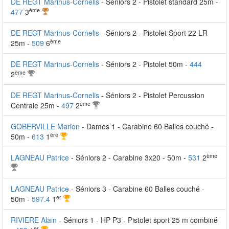
DE REGT Marinus-Cornelis
- Séniors 2 - Pistolet standard 25m -
ème
477
3
DE REGT Marinus-Cornelis
- Séniors 2 - Pistolet Sport 22 LR
ème
25m -
509
6
DE REGT Marinus-Cornelis
- Séniors 2 - Pistolet 50m -
444
ème
2
DE REGT Marinus-Cornelis
- Séniors 2 - Pistolet Percussion
ème
Centrale 25m -
497
2
GOBERVILLE Marion
- Dames 1 - Carabine 60 Balles couché -
ère
50m -
613
1
ème
LAGNEAU Patrice
- Séniors 2 - Carabine 3x20 - 50m -
531
2
LAGNEAU Patrice
- Séniors 3 - Carabine 60 Balles couché -
er
50m -
597.4
1
RIVIERE Alain
- Séniors 1 - HP P3 - Pistolet sport 25 m combiné
er