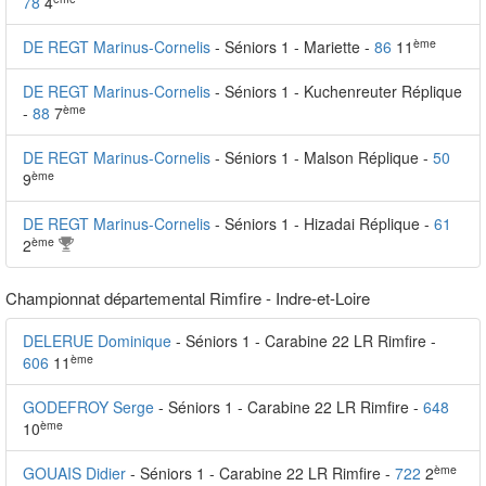
78
4
ème
DE REGT Marinus-Cornelis
- Séniors 1 - Mariette -
86
11
DE REGT Marinus-Cornelis
- Séniors 1 - Kuchenreuter Réplique
ème
-
88
7
DE REGT Marinus-Cornelis
- Séniors 1 - Malson Réplique -
50
ème
9
DE REGT Marinus-Cornelis
- Séniors 1 - Hizadai Réplique -
61
ème
2
Championnat départemental Rimfire - Indre-et-Loire
DELERUE Dominique
- Séniors 1 - Carabine 22 LR Rimfire -
ème
606
11
GODEFROY Serge
- Séniors 1 - Carabine 22 LR Rimfire -
648
ème
10
ème
GOUAIS Didier
- Séniors 1 - Carabine 22 LR Rimfire -
722
2