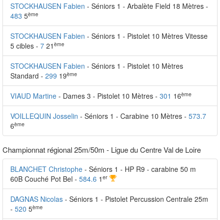
STOCKHAUSEN Fabien
- Séniors 1 - Arbalète Field 18 Mètres -
ème
483
5
STOCKHAUSEN Fabien
- Séniors 1 - Pistolet 10 Mètres Vitesse
ème
5 cibles -
7
21
STOCKHAUSEN Fabien
- Séniors 1 - Pistolet 10 Mètres
ème
Standard -
299
19
ème
VIAUD Martine
- Dames 3 - Pistolet 10 Mètres -
301
16
VOILLEQUIN Josselin
- Séniors 1 - Carabine 10 Mètres -
573.7
ème
6
Championnat régional 25m/50m - Ligue du Centre Val de Loire
BLANCHET Christophe
- Séniors 1 - HP R9 - carabine 50 m
er
60B Couché Pot Bel -
584.6
1
DAGNAS Nicolas
- Séniors 1 - Pistolet Percussion Centrale 25m
ème
-
520
5