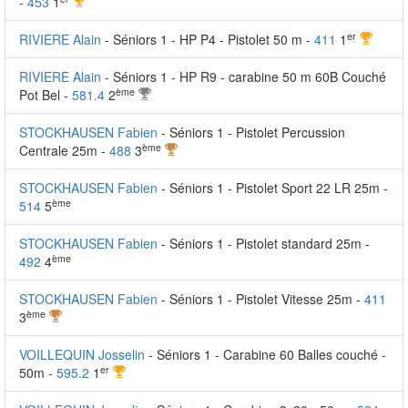
-
453
1
er
RIVIERE Alain
- Séniors 1 - HP P4 - Pistolet 50 m -
411
1
RIVIERE Alain
- Séniors 1 - HP R9 - carabine 50 m 60B Couché
ème
Pot Bel -
581.4
2
STOCKHAUSEN Fabien
- Séniors 1 - Pistolet Percussion
ème
Centrale 25m -
488
3
STOCKHAUSEN Fabien
- Séniors 1 - Pistolet Sport 22 LR 25m -
ème
514
5
STOCKHAUSEN Fabien
- Séniors 1 - Pistolet standard 25m -
ème
492
4
STOCKHAUSEN Fabien
- Séniors 1 - Pistolet Vitesse 25m -
411
ème
3
VOILLEQUIN Josselin
- Séniors 1 - Carabine 60 Balles couché -
er
50m -
595.2
1