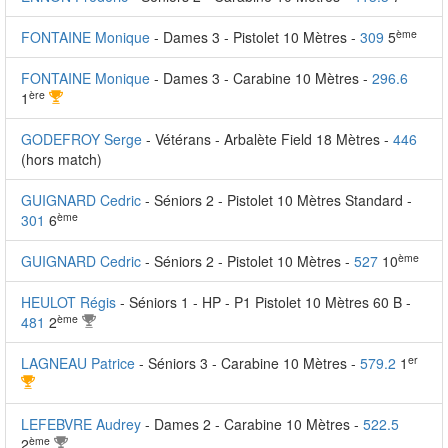
ème
FONTAINE Monique
- Dames 3 - Pistolet 10 Mètres -
309
5
FONTAINE Monique
- Dames 3 - Carabine 10 Mètres -
296.6
ère
1
GODEFROY Serge
- Vétérans - Arbalète Field 18 Mètres -
446
(hors match)
GUIGNARD Cedric
- Séniors 2 - Pistolet 10 Mètres Standard -
ème
301
6
ème
GUIGNARD Cedric
- Séniors 2 - Pistolet 10 Mètres -
527
10
HEULOT Régis
- Séniors 1 - HP - P1 Pistolet 10 Mètres 60 B -
ème
481
2
er
LAGNEAU Patrice
- Séniors 3 - Carabine 10 Mètres -
579.2
1
LEFEBVRE Audrey
- Dames 2 - Carabine 10 Mètres -
522.5
ème
2