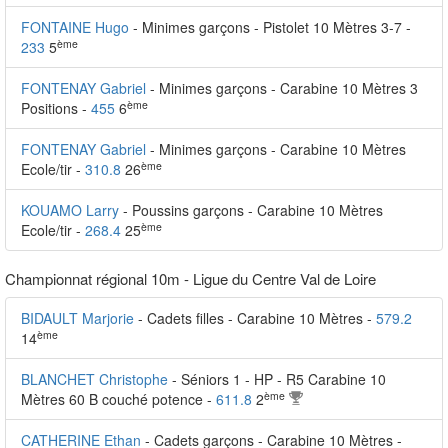
FONTAINE Hugo
- Minimes garçons - Pistolet 10 Mètres 3-7 -
ème
233
5
FONTENAY Gabriel
- Minimes garçons - Carabine 10 Mètres 3
ème
Positions -
455
6
FONTENAY Gabriel
- Minimes garçons - Carabine 10 Mètres
ème
Ecole/tir -
310.8
26
KOUAMO Larry
- Poussins garçons - Carabine 10 Mètres
ème
Ecole/tir -
268.4
25
Championnat régional 10m - Ligue du Centre Val de Loire
BIDAULT Marjorie
- Cadets filles - Carabine 10 Mètres -
579.2
ème
14
BLANCHET Christophe
- Séniors 1 - HP - R5 Carabine 10
ème
Mètres 60 B couché potence -
611.8
2
CATHERINE Ethan
- Cadets garçons - Carabine 10 Mètres -