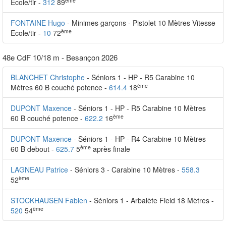
ème
Ecole/tir -
312
89
FONTAINE Hugo
- Minimes garçons - Pistolet 10 Mètres Vitesse
ème
Ecole/tir -
10
72
48e CdF 10/18 m - Besançon 2026
BLANCHET Christophe
- Séniors 1 - HP - R5 Carabine 10
ème
Mètres 60 B couché potence -
614.4
18
DUPONT Maxence
- Séniors 1 - HP - R5 Carabine 10 Mètres
ème
60 B couché potence -
622.2
16
DUPONT Maxence
- Séniors 1 - HP - R4 Carabine 10 Mètres
ème
60 B debout -
625.7
5
après finale
LAGNEAU Patrice
- Séniors 3 - Carabine 10 Mètres -
558.3
ème
52
STOCKHAUSEN Fabien
- Séniors 1 - Arbalète Field 18 Mètres -
ème
520
54