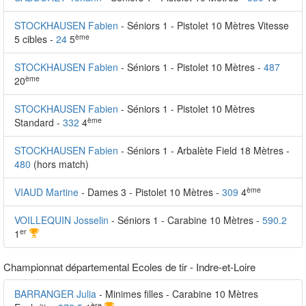
STOCKHAUSEN Fabien
- Séniors 1 - Pistolet 10 Mètres Vitesse
ème
5 cibles -
24
5
STOCKHAUSEN Fabien
- Séniors 1 - Pistolet 10 Mètres -
487
ème
20
STOCKHAUSEN Fabien
- Séniors 1 - Pistolet 10 Mètres
ème
Standard -
332
4
STOCKHAUSEN Fabien
- Séniors 1 - Arbalète Field 18 Mètres -
480
(hors match)
ème
VIAUD Martine
- Dames 3 - Pistolet 10 Mètres -
309
4
VOILLEQUIN Josselin
- Séniors 1 - Carabine 10 Mètres -
590.2
er
1
Championnat départemental Ecoles de tir - Indre-et-Loire
BARRANGER Julia
- Minimes filles - Carabine 10 Mètres
ère