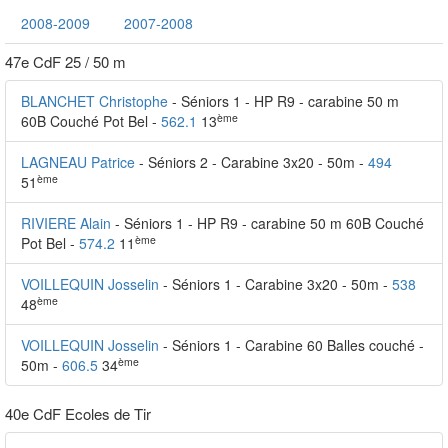
2008-2009
2007-2008
47e CdF 25 / 50 m
BLANCHET Christophe
- Séniors 1 - HP R9 - carabine 50 m
ème
60B Couché Pot Bel -
562.1
13
LAGNEAU Patrice
- Séniors 2 - Carabine 3x20 - 50m -
494
ème
51
RIVIERE Alain
- Séniors 1 - HP R9 - carabine 50 m 60B Couché
ème
Pot Bel -
574.2
11
VOILLEQUIN Josselin
- Séniors 1 - Carabine 3x20 - 50m -
538
ème
48
VOILLEQUIN Josselin
- Séniors 1 - Carabine 60 Balles couché -
ème
50m -
606.5
34
40e CdF Ecoles de Tir