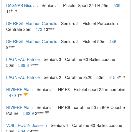
DAGNAS Nicolas
- Séniors 1 - Pistolet Sport 22 LR 25m -
539
ème
11
DE REGT Marinus-Cornelis
- Séniors 2 - Pistolet Percussion
ème
Centrale 25m -
473
13
DE REGT Marinus-Cornelis
- Séniors 2 - Pistolet 50m -
446
ème
9
LAGNEAU Patrice
- Séniors 3 - Carabine 60 Balles couché -
ème
50m -
589.8
7
ème
LAGNEAU Patrice
- Séniors 2 - Carabine 3x20 - 50m -
515
4
RIVIERE Alain
- Séniors 1 - HP P3 - Pistolet sport 25 m combiné
er
-
470
1
RIVIERE Alain
- Séniors 1 - HP R9 - carabine 50 m 60B Couché
ème
Pot Bel -
562.9
2
VOILLEQUIN Josselin
- Séniors 1 - Carabine 60 Balles couché -
ème
50m -
604.7
4