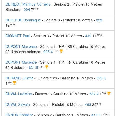
DE REGT Marinus-Cornelis
- Séniors 2 - Pistolet 10 Mètres
ème
Standard -
294
7
DELERUE Dominique
- Séniors 3 - Pistolet 10 Mètres -
329
ème
12
ème
DIONNET Paul
- Séniors 3 - Pistolet 10 Mètres -
449
11
DUPONT Maxence
- Séniors 1 - HP - R5 Carabine 10 Mètres
er
60 B couché potence -
635.4
1
DUPONT Maxence
- Séniors 1 - HP - R4 Carabine 10 Mètres
er
60 B debout -
631.5
1
DURAND Juliette
- Juniors filles - Carabine 10 Mètres -
522.5
ère
1
ère
DUVAL Ludivine
- Dames 1 - Carabine 10 Mètres -
582.2
1
ème
DUVAL Sylvain
- Séniors 1 - Pistolet 10 Mètres -
468
22
ème
ENNON Frédéric
- Séniors 2 - Carabine 10 Mètres -
413.3
7