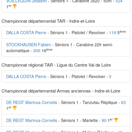
VOILLEQUIN Josselin
- Séniors 1 - Carabine 3x20 - 50m -
524
er
1
Championnat départemental TAR - Indre-et-Loire
ème
DALLA COSTA Pierre
- Séniors 1 - Pistolet / Revolver -
119
5
STOCKHAUSEN Fabien
- Séniors 1 - Carabine 22lr semi-
ème
automatique -
200
16
Championnat régional TAR - Ligue du Centre Val de Loire
DALLA COSTA Pierre
- Séniors 1 - Pistolet / Revolver -
0
Championnat départemental Armes anciennes - Indre-et-Loire
DE REGT Marinus-Cornelis
- Séniors 1 - Tanzutsu Réplique -
63
er
1
er
DE REGT Marinus-Cornelis
- Séniors 1 - Mariette -
90
1