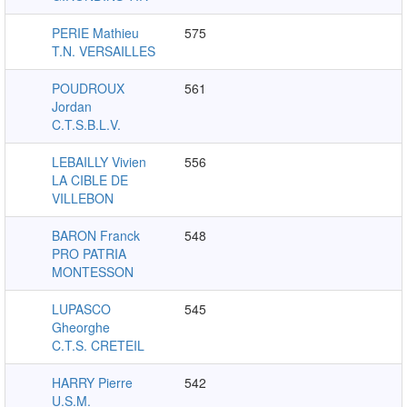
PERIE Mathieu
575
T.N. VERSAILLES
POUDROUX
561
Jordan
C.T.S.B.L.V.
LEBAILLY Vivien
556
LA CIBLE DE
VILLEBON
BARON Franck
548
PRO PATRIA
MONTESSON
LUPASCO
545
Gheorghe
C.T.S. CRETEIL
HARRY Pierre
542
U.S.M.