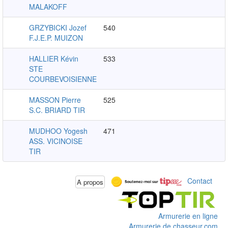
MALAKOFF
GRZYBICKI Jozef
540
F.J.E.P. MUIZON
HALLIER Kévin
533
STE
COURBEVOISIENNE
MASSON Pierre
525
S.C. BRIARD TIR
MUDHOO Yogesh
471
ASS. VICINOISE
TIR
Contact
A propos
Armurerie en ligne
Armurerie de chasseur.com