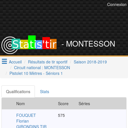
Connexion
- MONTESSON
Accueil
Résultats de tir sportif
Saison 2018-2019
Circuit national : MONTESSON
Pistolet 10 Mètres - Séniors 1
Qualifications
Stats
Nom
Score
Séries
FOUQUET
575
Florian
GIRONDINS TIR