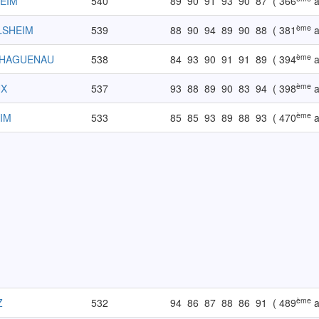
HEIM
540
89
90
91
93
90
87
( 366
a
ème
LSHEIM
539
88
90
94
89
90
88
( 381
a
ème
-HAGUENAU
538
84
93
90
91
91
89
( 394
a
ème
UX
537
93
88
89
90
83
94
( 398
a
ème
EIM
533
85
85
93
89
88
93
( 470
a
ème
Z
532
94
86
87
88
86
91
( 489
a