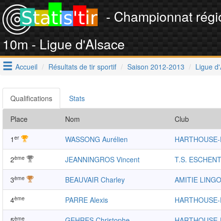
- Championnat régi
10m - Ligue d'Alsace
Accueil
Résultats de tir sportif
Saison 2012-2013
Ligue d
Qualifications
Stats
Place
Nom
Club
er
1
WASSONG Aurélien
HARTHOUSE
ème
2
JEANNINGROS Vincent
T.S. ESCHEN
ème
3
BEAUVAIR Charley
AMITIE LING
ème
4
PARRE Alexis
HARTHOUSE
ème
5
GEHRES Christophe
HARTHOUSE