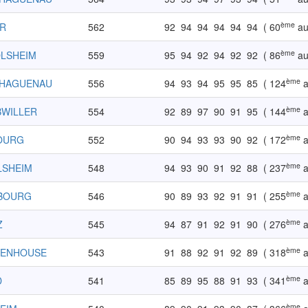
ème
AR
562
92
94
94
94
94
94
( 60
au
ème
OLSHEIM
559
95
94
92
94
92
92
( 86
au
ème
-HAGUENAU
556
94
93
94
95
95
85
( 124
a
ème
BWILLER
554
92
89
97
90
91
95
( 144
a
ème
BOURG
552
90
94
93
93
90
92
( 172
a
ème
LSHEIM
548
94
93
90
91
92
88
( 237
a
ème
SBOURG
546
90
89
93
92
91
91
( 255
a
ème
Z
545
94
87
91
92
91
90
( 276
a
ème
TENHOUSE
543
91
88
92
91
92
89
( 318
a
ème
D
541
85
89
95
88
91
93
( 341
a
ème