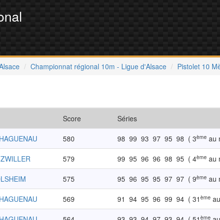
onal
'Alsace
Championnat régional 10m - Ligue d'Alsace
Pistolet 10 M
Score
Séries
ème
-HAGUENAU
580
98
99
93
97
95
98
( 3
au 
ème
TZWILLER
579
99
95
96
96
98
95
( 4
au 
ème
OLSHEIM
575
95
96
95
95
97
97
( 9
au 
ème
-HAGUENAU
569
91
94
95
96
99
94
( 31
au
ème
-HAGUENAU
564
93
93
94
97
93
94
( 51
au