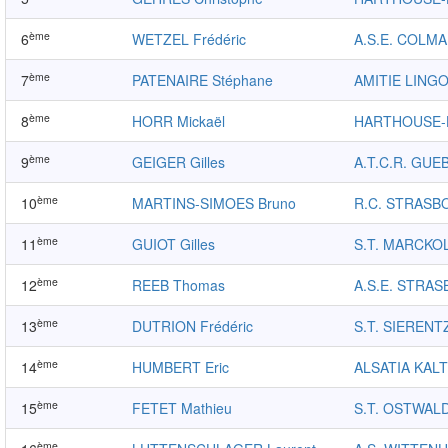
ème
6
WETZEL Frédéric
A.S.E. COLM
ème
7
PATENAIRE Stéphane
AMITIE LING
ème
8
HORR Mickaël
HARTHOUSE
ème
9
GEIGER Gilles
A.T.C.R. GUE
ème
10
MARTINS-SIMOES Bruno
R.C. STRAS
ème
11
GUIOT Gilles
S.T. MARCKO
ème
12
REEB Thomas
A.S.E. STRA
ème
13
DUTRION Frédéric
S.T. SIERENT
ème
14
HUMBERT Eric
ALSATIA KAL
ème
15
FETET Mathieu
S.T. OSTWAL
ème