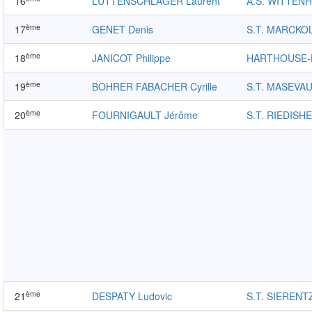
16
LUTTENSCHLAGER Laurent
A.S. WITTEN
ème
17
GENET Denis
S.T. MARCKO
ème
18
JANICOT Philippe
HARTHOUSE
ème
19
BOHRER FABACHER Cyrille
S.T. MASEVA
ème
20
FOURNIGAULT Jérôme
S.T. RIEDISH
ème
21
DESPATY Ludovic
S.T. SIERENT