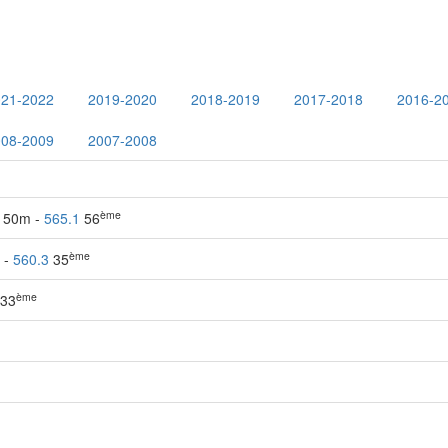
021-2022
2019-2020
2018-2019
2017-2018
2016-2
008-2009
2007-2008
ème
- 50m -
565.1
56
ème
 -
560.3
35
ème
33