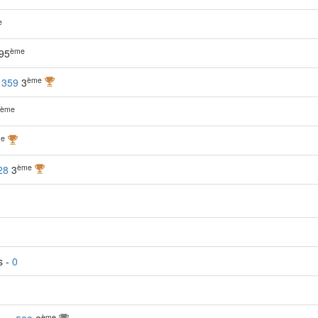
e
ème
95
ème
-
359
3
ème
e
ème
28
3
s -
0
ème