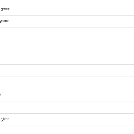
ème
13
ème
6
e
ème
6