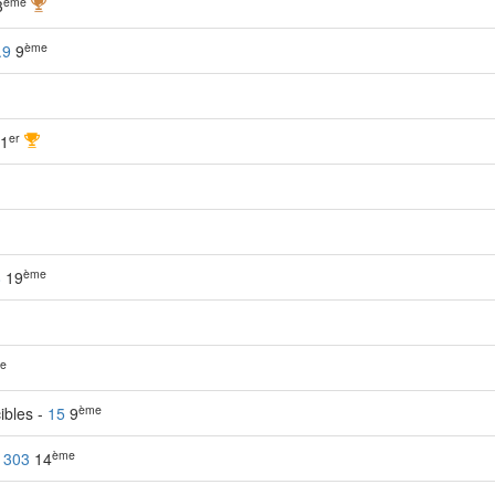
ème
3
ème
.9
9
er
1
ème
8
19
e
ème
cibles -
15
9
ème
-
303
14