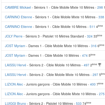
CAMBRE Mickael
- Séniors 1 - Cible Mobile Mixte 10 Mètres -
298
CARNINO Etienne
- Séniors 1 - Cible Mobile Mixte 10 Mètres -
338
ème
CARNINO Etienne
- Séniors 1 - Cible Mobile 10 Mètres -
511
4
ème
JOLY Pierre
- Séniors 3 - Pistolet 10 Mètres Standard -
324
33
ème
JOST Myriam
- Dames 1 - Cible Mobile Mixte 10 Mètres -
316
6
ème
JOST Myriam
- Dames 1 - Cible Mobile 10 Mètres -
474
5
ème
LAISSU Hervé
- Séniors 2 - Cible Mobile 10 Mètres -
497
2
èm
LAISSU Hervé
- Séniors 2 - Cible Mobile Mixte 10 Mètres -
297
5
ème
LIZION Alec
- Juniors garçons - Cible Mobile 10 Mètres -
400
7
LIZION Alec
- Juniors garçons - Cible Mobile Mixte 10 Mètres -
275
ème
LUIGGI Bruno
- Séniors 2 - Pistolet 10 Mètres -
533
74