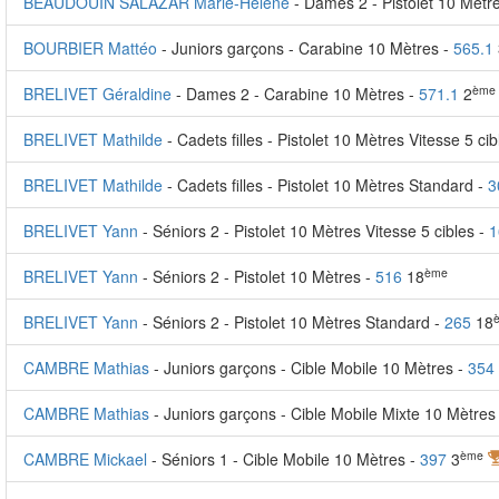
BEAUDOUIN SALAZAR Marie-Hélène
- Dames 2 - Pistolet 10 Mètr
BOURBIER Mattéo
- Juniors garçons - Carabine 10 Mètres -
565.1
ème
BRELIVET Géraldine
- Dames 2 - Carabine 10 Mètres -
571.1
2
BRELIVET Mathilde
- Cadets filles - Pistolet 10 Mètres Vitesse 5 ci
BRELIVET Mathilde
- Cadets filles - Pistolet 10 Mètres Standard -
3
BRELIVET Yann
- Séniors 2 - Pistolet 10 Mètres Vitesse 5 cibles -
1
ème
BRELIVET Yann
- Séniors 2 - Pistolet 10 Mètres -
516
18
BRELIVET Yann
- Séniors 2 - Pistolet 10 Mètres Standard -
265
18
CAMBRE Mathias
- Juniors garçons - Cible Mobile 10 Mètres -
354
CAMBRE Mathias
- Juniors garçons - Cible Mobile Mixte 10 Mètres
ème
CAMBRE Mickael
- Séniors 1 - Cible Mobile 10 Mètres -
397
3