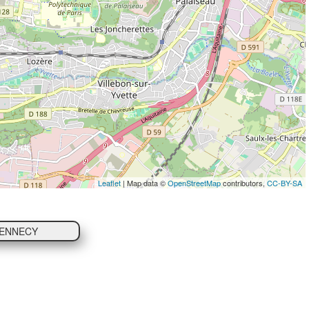
Leaflet
| Map data ©
OpenStreetMap
contributors,
CC-BY-SA
MENNECY