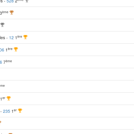
es -
528
2
ème
3
ère
bles -
12
1
ère
06
1
ème
6
7
ème
er
1
er
 -
235
1