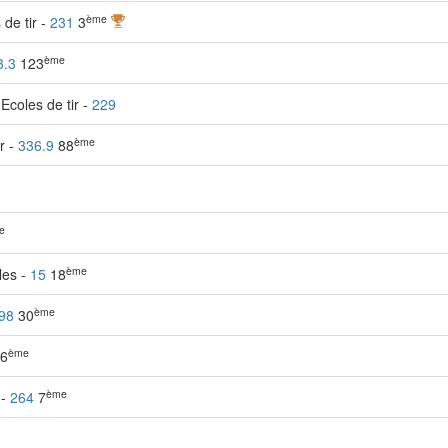
ème
de tir -
231
3
ème
3.3
123
Ecoles de tir -
229
ème
r -
336.9
88
e
ème
bles -
15
18
ème
98
30
ème
6
ème
 -
264
7