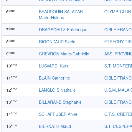
ème
6
BEAUDOUIN SALAZAR
OLYMP. CLUB
Marie-Hélène
ème
7
DRAGSCHITZ Frédérique
CIBLE FRANC
ème
8
RIGONDAUD Sigrid
ETRECHY TIR
ème
9
CHEVRON Marie-Gabrielle
ASS. PROVINO
ème
10
LUSVARDI Karin
S.T. MONTER
ème
11
BLAIN Catherine
CIBLE FRANC
ème
12
LANGLOIS Nathalie
U.S.M. MALA
ème
13
BILLARAND Stéphanie
CIBLE FRANC
ème
14
SCHAFFUSER Anne
C.T.S. CRETE
ème
15
BIERNATH Maud
S.T. L'ESPER