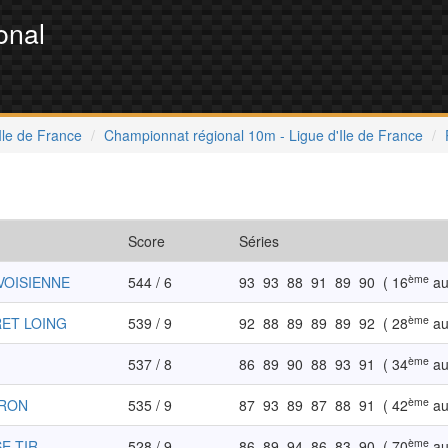
onal
Ile de France
Championnat régional 10m - Ligue d'Ile de France
Score
Séries
ème
VOISIENNE
544 / 6
93
93
88
91
89
90
( 16
au
ème
RET LOING
539 / 9
92
88
89
89
89
92
( 28
au
ème
537 / 8
86
89
90
88
93
91
( 34
au
ème
ERON
535 / 9
87
93
89
87
88
91
( 42
au
ème
SE TIR
528 / 9
86
89
94
86
83
90
( 70
au