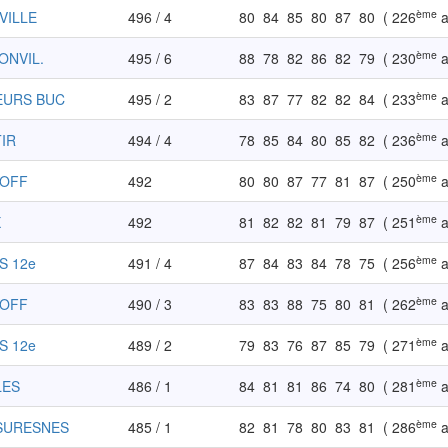
ème
NVILLE
496 / 4
80
84
85
80
87
80
( 226
a
ème
ONVIL.
495 / 6
88
78
82
86
82
79
( 230
a
ème
EURS BUC
495 / 2
83
87
77
82
82
84
( 233
a
ème
TIR
494 / 4
78
85
84
80
85
82
( 236
a
ème
KOFF
492
80
80
87
77
81
87
( 250
a
ème
X
492
81
82
82
81
79
87
( 251
a
ème
S 12e
491 / 4
87
84
83
84
78
75
( 256
a
ème
KOFF
490 / 3
83
83
88
75
80
81
( 262
a
ème
S 12e
489 / 2
79
83
76
87
85
79
( 271
a
ème
LES
486 / 1
84
81
81
86
74
80
( 281
a
ème
SURESNES
485 / 1
82
81
78
80
83
81
( 286
a