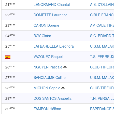
ème
21
LENORMAND Chantal
A.S. D'OLLAI
ème
22
DOMETTE Laurence
CIBLE FRANC
ème
23
CARON Dorène
AMICALE TIR
ème
24
BOY Claire
S.C. BRIARD 
ème
25
LAI BARDELLA Eleonora
U.S.M. MALA
VAZQUEZ Raquel
T.S. PERREU
ème
26
NGUYEN Pascale
CLUB TIREUR
ème
27
SANCIAUME Céline
U.S.M. MALA
ème
28
MICHON Sophie
CLUB TIREUR
ème
29
DOS SANTOS Anabella
T.N. VERSAIL
ème
30
FAMBON Hélène
ESPERANCE 