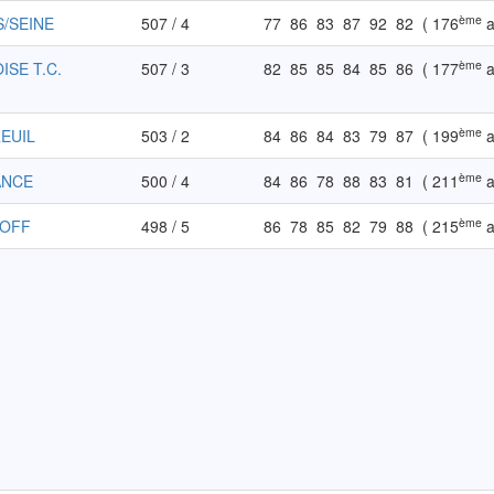
ème
S/SEINE
507 / 4
77
86
83
87
92
82
( 176
a
ème
ISE T.C.
507 / 3
82
85
85
84
85
86
( 177
a
ème
REUIL
503 / 2
84
86
84
83
79
87
( 199
a
ème
ANCE
500 / 4
84
86
78
88
83
81
( 211
a
ème
KOFF
498 / 5
86
78
85
82
79
88
( 215
a