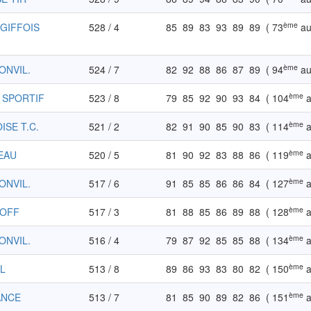
ème
 GIFFOIS
528 / 4
85
89
83
93
89
89
( 73
au
ème
ONVIL.
524 / 7
82
92
88
86
87
89
( 94
au
ème
 SPORTIF
523 / 8
79
85
92
90
93
84
( 104
a
ème
ISE T.C.
521 / 2
82
91
90
85
90
83
( 114
a
ème
EAU
520 / 5
81
90
92
83
88
86
( 119
a
ème
ONVIL.
517 / 6
91
85
85
86
86
84
( 127
a
ème
KOFF
517 / 3
81
88
85
86
89
88
( 128
a
ème
ONVIL.
516 / 4
79
87
92
85
85
88
( 134
a
ème
IL
513 / 8
89
86
93
83
80
82
( 150
a
ème
ANCE
513 / 7
81
85
90
89
82
86
( 151
a