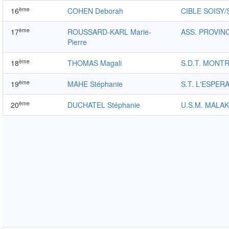
ème
16
COHEN Deborah
CIBLE SOISY/
ème
17
ROUSSARD-KARL Marie-
ASS. PROVINO
Pierre
ème
18
THOMAS Magali
S.D.T. MONT
ème
19
MAHE Stéphanie
S.T. L'ESPER
ème
20
DUCHATEL Stéphanie
U.S.M. MALA