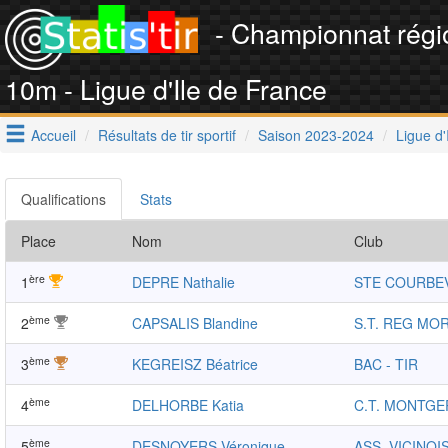
- Championnat régi
10m - Ligue d'Ile de France
Accueil
Résultats de tir sportif
Saison 2023-2024
Ligue d'
Qualifications
Stats
Place
Nom
Club
ère
1
DEPRE Nathalie
STE COURBE
ème
2
CAPSALIS Blandine
S.T. REG MO
ème
3
KEGREISZ Béatrice
BAC - TIR
ème
4
DELHORBE Katia
C.T. MONTG
ème
5
DESNOYERS Véronique
ASS. VICINOI