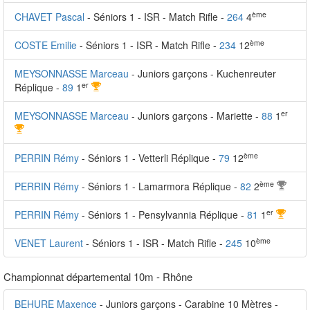
ème
CHAVET Pascal
- Séniors 1 - ISR - Match Rifle -
264
4
ème
COSTE Emilie
- Séniors 1 - ISR - Match Rifle -
234
12
MEYSONNASSE Marceau
- Juniors garçons - Kuchenreuter
er
Réplique -
89
1
er
MEYSONNASSE Marceau
- Juniors garçons - Mariette -
88
1
ème
PERRIN Rémy
- Séniors 1 - Vetterli Réplique -
79
12
ème
PERRIN Rémy
- Séniors 1 - Lamarmora Réplique -
82
2
er
PERRIN Rémy
- Séniors 1 - Pensylvannia Réplique -
81
1
ème
VENET Laurent
- Séniors 1 - ISR - Match Rifle -
245
10
Championnat départemental 10m - Rhône
BEHURE Maxence
- Juniors garçons - Carabine 10 Mètres -