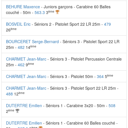
BEHURE Maxence
- Juniors garçons - Carabine 60 Balles
ème
couché - 50m -
563.3
3
BOSVEIL Eric
- Séniors 2 - Pistolet Sport 22 LR 25m -
479
ème
26
BOURCERET Serge-Bernard
- Séniors 3 - Pistolet Sport 22 LR
ème
25m -
482
14
CHARMET Jean-Marc
- Séniors 3 - Pistolet Percussion Centrale
ème
25m -
462
9
ème
CHARMET Jean-Marc
- Séniors 3 - Pistolet 50m -
364
5
CHARMET Jean-Marc
- Séniors 3 - Pistolet Sport 22 LR 25m -
ème
488
12
DUTERTRE Emilien
- Séniors 1 - Carabine 3x20 - 50m -
508
ème
2
DUTERTRE Emilien
- Séniors 1 - Carabine 60 Balles couché -
ème