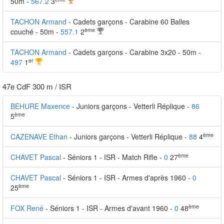
50m -
567.2
3
TACHON Armand
- Cadets garçons - Carabine 60 Balles
ème
couché - 50m -
557.1
2
TACHON Armand
- Cadets garçons - Carabine 3x20 - 50m -
er
497
1
47e CdF 300 m / ISR
BEHURE Maxence
- Juniors garçons - Vetterli Réplique -
86
ème
5
ème
CAZENAVE Ethan
- Juniors garçons - Vetterli Réplique -
88
4
ème
CHAVET Pascal
- Séniors 1 - ISR - Match Rifle -
0
27
CHAVET Pascal
- Séniors 1 - ISR - Armes d'après 1960 -
0
ème
25
ème
FOX René
- Séniors 1 - ISR - Armes d'avant 1960 -
0
48