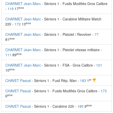
CHARMET Jean-Marc
- Séniors 1 - Fusils Modifiés Gros Calibre
ème
-
119
17
CHARMET Jean-Marc
- Séniors 1 - Carabine Militaire Match
ème
22lr -
172
13
CHARMET Jean-Marc
- Séniors 1 - Pistolet / Revolver -
77
ème
81
CHARMET Jean-Marc
- Séniors 1 - Pistolet vitesse militaire -
ème
111
89
CHARMET Jean-Marc
- Séniors 1 - FSA - Gros Calibre -
101
ème
10
er
CHAVET Pascal
- Séniors 1 - Fusil Rép. Man -
183
1
CHAVET Pascal
- Séniors 1 - Fusils Modifiés Gros Calibre -
173
ème
6
ème
CHAVET Pascal
- Séniors 1 - Carabine 22lr -
185
9