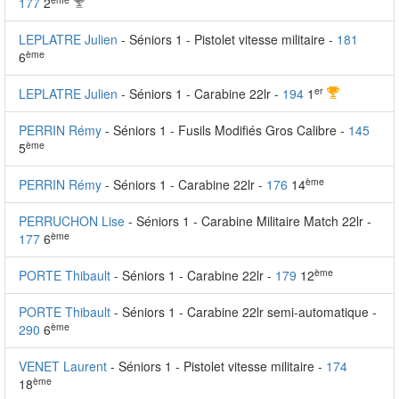
177
2
LEPLATRE Julien
- Séniors 1 - Pistolet vitesse militaire -
181
ème
6
er
LEPLATRE Julien
- Séniors 1 - Carabine 22lr -
194
1
PERRIN Rémy
- Séniors 1 - Fusils Modifiés Gros Calibre -
145
ème
5
ème
PERRIN Rémy
- Séniors 1 - Carabine 22lr -
176
14
PERRUCHON Lise
- Séniors 1 - Carabine Militaire Match 22lr -
ème
177
6
ème
PORTE Thibault
- Séniors 1 - Carabine 22lr -
179
12
PORTE Thibault
- Séniors 1 - Carabine 22lr semi-automatique -
ème
290
6
VENET Laurent
- Séniors 1 - Pistolet vitesse militaire -
174
ème
18