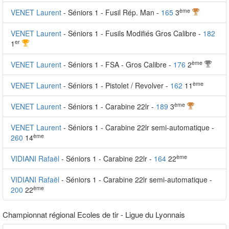
ème
VENET Laurent
- Séniors 1 - Fusil Rép. Man -
165
3
VENET Laurent
- Séniors 1 - Fusils Modifiés Gros Calibre -
182
er
1
ème
VENET Laurent
- Séniors 1 - FSA - Gros Calibre -
176
2
ème
VENET Laurent
- Séniors 1 - Pistolet / Revolver -
162
11
ème
VENET Laurent
- Séniors 1 - Carabine 22lr -
189
3
VENET Laurent
- Séniors 1 - Carabine 22lr semi-automatique -
ème
260
14
ème
VIDIANI Rafaël
- Séniors 1 - Carabine 22lr -
164
22
VIDIANI Rafaël
- Séniors 1 - Carabine 22lr semi-automatique -
ème
200
22
Championnat régional Ecoles de tir - Ligue du Lyonnais