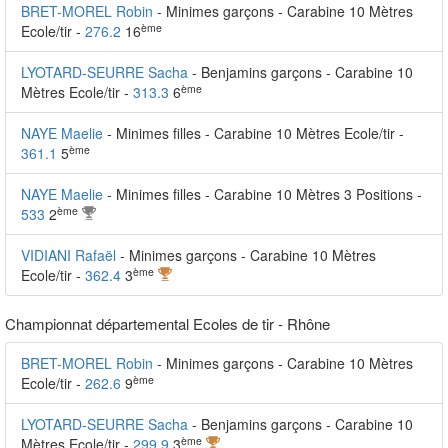
BRET-MOREL Robin
- Minimes garçons - Carabine 10 Mètres
ème
Ecole/tir -
276.2
16
LYOTARD-SEURRE Sacha
- Benjamins garçons - Carabine 10
ème
Mètres Ecole/tir -
313.3
6
NAYE Maelie
- Minimes filles - Carabine 10 Mètres Ecole/tir -
ème
361.1
5
NAYE Maelie
- Minimes filles - Carabine 10 Mètres 3 Positions -
ème
533
2
VIDIANI Rafaël
- Minimes garçons - Carabine 10 Mètres
ème
Ecole/tir -
362.4
3
Championnat départemental Ecoles de tir - Rhône
BRET-MOREL Robin
- Minimes garçons - Carabine 10 Mètres
ème
Ecole/tir -
262.6
9
LYOTARD-SEURRE Sacha
- Benjamins garçons - Carabine 10
ème
Mètres Ecole/tir -
299.9
3