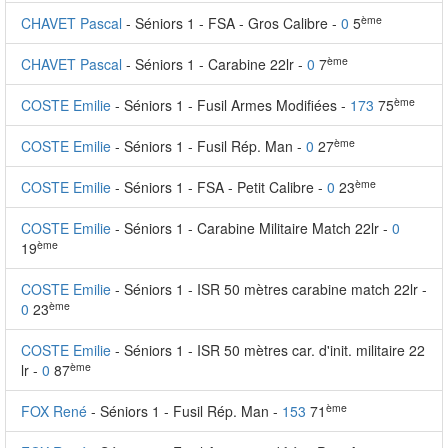
ème
CHAVET Pascal
- Séniors 1 - FSA - Gros Calibre -
0
5
ème
CHAVET Pascal
- Séniors 1 - Carabine 22lr -
0
7
ème
COSTE Emilie
- Séniors 1 - Fusil Armes Modifiées -
173
75
ème
COSTE Emilie
- Séniors 1 - Fusil Rép. Man -
0
27
ème
COSTE Emilie
- Séniors 1 - FSA - Petit Calibre -
0
23
COSTE Emilie
- Séniors 1 - Carabine Militaire Match 22lr -
0
ème
19
COSTE Emilie
- Séniors 1 - ISR 50 mètres carabine match 22lr -
ème
0
23
COSTE Emilie
- Séniors 1 - ISR 50 mètres car. d'init. militaire 22
ème
lr -
0
87
ème
FOX René
- Séniors 1 - Fusil Rép. Man -
153
71