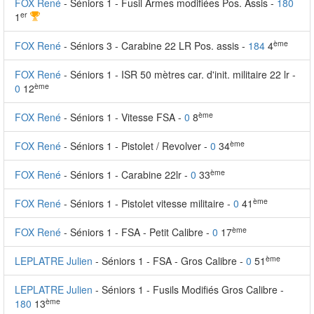
FOX René
- Séniors 1 - Fusil Armes modifiées Pos. Assis -
180
er
1
ème
FOX René
- Séniors 3 - Carabine 22 LR Pos. assis -
184
4
FOX René
- Séniors 1 - ISR 50 mètres car. d'init. militaire 22 lr -
ème
0
12
ème
FOX René
- Séniors 1 - Vitesse FSA -
0
8
ème
FOX René
- Séniors 1 - Pistolet / Revolver -
0
34
ème
FOX René
- Séniors 1 - Carabine 22lr -
0
33
ème
FOX René
- Séniors 1 - Pistolet vitesse militaire -
0
41
ème
FOX René
- Séniors 1 - FSA - Petit Calibre -
0
17
ème
LEPLATRE Julien
- Séniors 1 - FSA - Gros Calibre -
0
51
LEPLATRE Julien
- Séniors 1 - Fusils Modifiés Gros Calibre -
ème
180
13