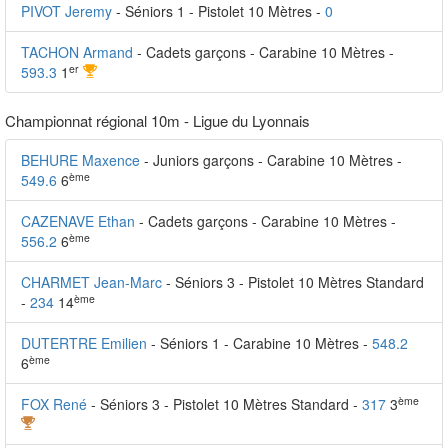
PIVOT Jeremy
- Séniors 1 - Pistolet 10 Mètres -
0
TACHON Armand
- Cadets garçons - Carabine 10 Mètres -
er
593.3
1
Championnat régional 10m - Ligue du Lyonnais
BEHURE Maxence
- Juniors garçons - Carabine 10 Mètres -
ème
549.6
6
CAZENAVE Ethan
- Cadets garçons - Carabine 10 Mètres -
ème
556.2
6
CHARMET Jean-Marc
- Séniors 3 - Pistolet 10 Mètres Standard
ème
-
234
14
DUTERTRE Emilien
- Séniors 1 - Carabine 10 Mètres -
548.2
ème
6
ème
FOX René
- Séniors 3 - Pistolet 10 Mètres Standard -
317
3