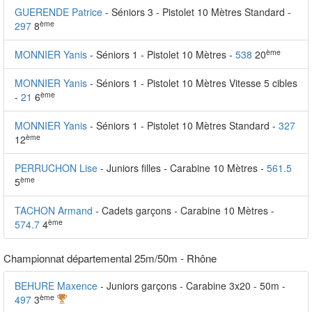
GUERENDE Patrice
- Séniors 3 - Pistolet 10 Mètres Standard -
ème
297
8
ème
MONNIER Yanis
- Séniors 1 - Pistolet 10 Mètres -
538
20
MONNIER Yanis
- Séniors 1 - Pistolet 10 Mètres Vitesse 5 cibles
ème
-
21
6
MONNIER Yanis
- Séniors 1 - Pistolet 10 Mètres Standard -
327
ème
12
PERRUCHON Lise
- Juniors filles - Carabine 10 Mètres -
561.5
ème
5
TACHON Armand
- Cadets garçons - Carabine 10 Mètres -
ème
574.7
4
Championnat départemental 25m/50m - Rhône
BEHURE Maxence
- Juniors garçons - Carabine 3x20 - 50m -
ème
497
3