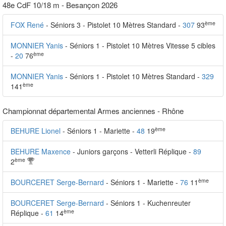
48e CdF 10/18 m - Besançon 2026
ème
FOX René
- Séniors 3 - Pistolet 10 Mètres Standard -
307
93
MONNIER Yanis
- Séniors 1 - Pistolet 10 Mètres Vitesse 5 cibles
ème
-
20
76
MONNIER Yanis
- Séniors 1 - Pistolet 10 Mètres Standard -
329
ème
141
Championnat départemental Armes anciennes - Rhône
ème
BEHURE Lionel
- Séniors 1 - Mariette -
48
19
BEHURE Maxence
- Juniors garçons - Vetterli Réplique -
89
ème
2
ème
BOURCERET Serge-Bernard
- Séniors 1 - Mariette -
76
11
BOURCERET Serge-Bernard
- Séniors 1 - Kuchenreuter
ème
Réplique -
61
14