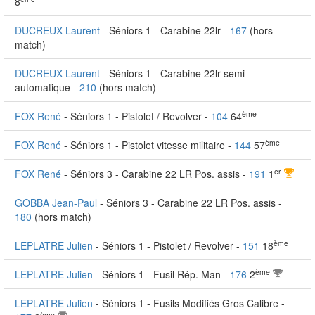
8
DUCREUX Laurent
- Séniors 1 - Carabine 22lr -
167
(hors
match)
DUCREUX Laurent
- Séniors 1 - Carabine 22lr semi-
automatique -
210
(hors match)
ème
FOX René
- Séniors 1 - Pistolet / Revolver -
104
64
ème
FOX René
- Séniors 1 - Pistolet vitesse militaire -
144
57
er
FOX René
- Séniors 3 - Carabine 22 LR Pos. assis -
191
1
GOBBA Jean-Paul
- Séniors 3 - Carabine 22 LR Pos. assis -
180
(hors match)
ème
LEPLATRE Julien
- Séniors 1 - Pistolet / Revolver -
151
18
ème
LEPLATRE Julien
- Séniors 1 - Fusil Rép. Man -
176
2
LEPLATRE Julien
- Séniors 1 - Fusils Modifiés Gros Calibre -
ème