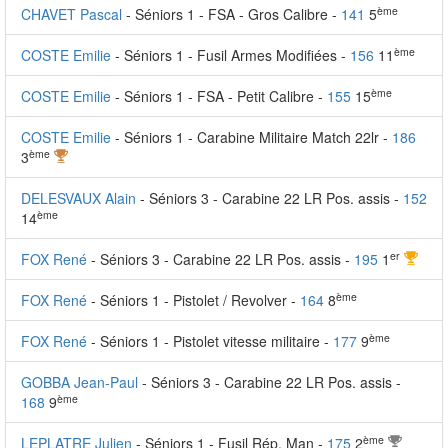
ème
CHAVET Pascal
- Séniors 1 - FSA - Gros Calibre -
141
5
ème
COSTE Emilie
- Séniors 1 - Fusil Armes Modifiées -
156
11
ème
COSTE Emilie
- Séniors 1 - FSA - Petit Calibre -
155
15
COSTE Emilie
- Séniors 1 - Carabine Militaire Match 22lr -
186
ème
3
DELESVAUX Alain
- Séniors 3 - Carabine 22 LR Pos. assis -
152
ème
14
er
FOX René
- Séniors 3 - Carabine 22 LR Pos. assis -
195
1
ème
FOX René
- Séniors 1 - Pistolet / Revolver -
164
8
ème
FOX René
- Séniors 1 - Pistolet vitesse militaire -
177
9
GOBBA Jean-Paul
- Séniors 3 - Carabine 22 LR Pos. assis -
ème
168
9
ème
LEPLATRE Julien
- Séniors 1 - Fusil Rép. Man -
175
2