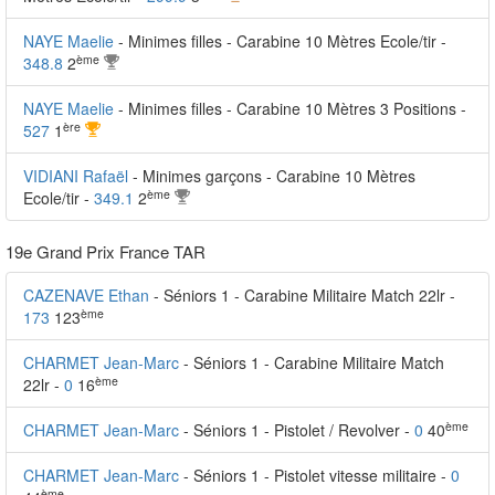
NAYE Maelie
- Minimes filles - Carabine 10 Mètres Ecole/tir -
ème
348.8
2
NAYE Maelie
- Minimes filles - Carabine 10 Mètres 3 Positions -
ère
527
1
VIDIANI Rafaël
- Minimes garçons - Carabine 10 Mètres
ème
Ecole/tir -
349.1
2
19e Grand Prix France TAR
CAZENAVE Ethan
- Séniors 1 - Carabine Militaire Match 22lr -
ème
173
123
CHARMET Jean-Marc
- Séniors 1 - Carabine Militaire Match
ème
22lr -
0
16
ème
CHARMET Jean-Marc
- Séniors 1 - Pistolet / Revolver -
0
40
CHARMET Jean-Marc
- Séniors 1 - Pistolet vitesse militaire -
0
ème