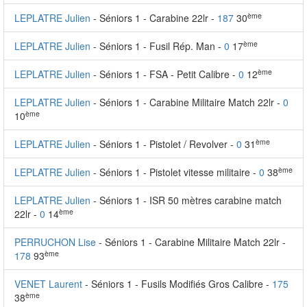
ème
LEPLATRE Julien
- Séniors 1 - Carabine 22lr -
187
30
ème
LEPLATRE Julien
- Séniors 1 - Fusil Rép. Man -
0
17
ème
LEPLATRE Julien
- Séniors 1 - FSA - Petit Calibre -
0
12
LEPLATRE Julien
- Séniors 1 - Carabine Militaire Match 22lr -
0
ème
10
ème
LEPLATRE Julien
- Séniors 1 - Pistolet / Revolver -
0
31
ème
LEPLATRE Julien
- Séniors 1 - Pistolet vitesse militaire -
0
38
LEPLATRE Julien
- Séniors 1 - ISR 50 mètres carabine match
ème
22lr -
0
14
PERRUCHON Lise
- Séniors 1 - Carabine Militaire Match 22lr -
ème
178
93
VENET Laurent
- Séniors 1 - Fusils Modifiés Gros Calibre -
175
ème
38