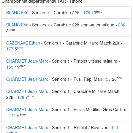
Championnat départemental TAR - Rhône
ème
BLANC Eric
- Séniors 1 - Carabine 22lr -
179
13
BLANC Eric
- Séniors 1 - Carabine 22lr semi-automatique -
280
ème
8
CAZENAVE Ethan
- Séniors 1 - Carabine Militaire Match 22lr -
ème
177
5
CHARMET Jean-Marc
- Séniors 1 - Pistolet vitesse militaire -
ème
153
49
ème
CHARMET Jean-Marc
- Séniors 1 - Fusil Rép. Man -
55
20
CHARMET Jean-Marc
- Séniors 1 - Carabine Militaire Match
ème
22lr -
176
7
CHARMET Jean-Marc
- Séniors 1 - Fusils Modifiés Gros Calibre
ème
-
141
6
CHARMET Jean-Marc
- Séniors 1 - Pistolet / Revolver -
111
ème