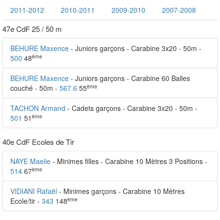
2011-2012
2010-2011
2009-2010
2007-2008
47e CdF 25 / 50 m
BEHURE Maxence
- Juniors garçons - Carabine 3x20 - 50m -
ème
500
48
BEHURE Maxence
- Juniors garçons - Carabine 60 Balles
ème
couché - 50m -
567.6
55
TACHON Armand
- Cadets garçons - Carabine 3x20 - 50m -
ème
501
51
40e CdF Ecoles de Tir
NAYE Maelie
- Minimes filles - Carabine 10 Mètres 3 Positions -
ème
514
67
VIDIANI Rafaël
- Minimes garçons - Carabine 10 Mètres
ème
Ecole/tir -
343
148