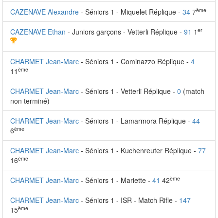
ème
CAZENAVE Alexandre
- Séniors 1 - Miquelet Réplique -
34
7
er
CAZENAVE Ethan
- Juniors garçons - Vetterli Réplique -
91
1
CHARMET Jean-Marc
- Séniors 1 - Cominazzo Réplique -
4
ème
11
CHARMET Jean-Marc
- Séniors 1 - Vetterli Réplique -
0
(match
non terminé)
CHARMET Jean-Marc
- Séniors 1 - Lamarmora Réplique -
44
ème
6
CHARMET Jean-Marc
- Séniors 1 - Kuchenreuter Réplique -
77
ème
16
ème
CHARMET Jean-Marc
- Séniors 1 - Mariette -
41
42
CHARMET Jean-Marc
- Séniors 1 - ISR - Match Rifle -
147
ème
15