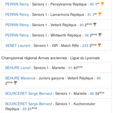
er
PERRIN Rémy
- Séniors 1 - Pensylvannia Réplique -
80
1
er
PERRIN Rémy
- Séniors 1 - Lamarmora Réplique -
81
1
ème
PERRIN Rémy
- Séniors 1 - Vetterli Réplique -
90
2
ème
PERRIN Rémy
- Séniors 1 - Whitworth Réplique -
38
2
ème
VENET Laurent
- Séniors 1 - ISR - Match Rifle -
233
3
Championnat régional Armes anciennes - Ligue du Lyonnais
ème
BEHURE Lionel
- Séniors 1 - Mariette -
51
40
BEHURE Maxence
- Juniors garçons - Vetterli Réplique -
90
ème
2
ème
BOURCERET Serge-Bernard
- Séniors 1 - Mariette -
66
34
BOURCERET Serge-Bernard
- Séniors 1 - Kuchenreuter
ème
Réplique -
65
21