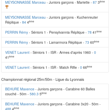
ème
MEYSONNASSE Marceau
- Juniors garçons - Mariette -
87
3
MEYSONNASSE Marceau
- Juniors garçons - Kuchenreuter
ème
Réplique -
84
4
ème
PERRIN Rémy
- Séniors 1 - Pensylvannia Réplique -
78
41
ème
PERRIN Rémy
- Séniors 1 - Lamarmora Réplique -
73
60
VENET Laurent
- Séniors 1 - ISR - Armes d'après 1960 -
0
ème
41
ème
VENET Laurent
- Séniors 1 - ISR - Match Rifle -
0
66
Championnat régional 25m/50m - Ligue du Lyonnais
BEHURE Maxence
- Juniors garçons - Carabine 60 Balles
ème
couché - 50m -
580.3
5
BEHURE Maxence
- Juniors garçons - Carabine 3x20 - 50m -
ème
488
4