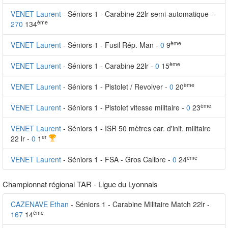
VENET Laurent
- Séniors 1 - Carabine 22lr semi-automatique -
ème
270
134
ème
VENET Laurent
- Séniors 1 - Fusil Rép. Man -
0
9
ème
VENET Laurent
- Séniors 1 - Carabine 22lr -
0
15
ème
VENET Laurent
- Séniors 1 - Pistolet / Revolver -
0
20
ème
VENET Laurent
- Séniors 1 - Pistolet vitesse militaire -
0
23
VENET Laurent
- Séniors 1 - ISR 50 mètres car. d'init. militaire
er
22 lr -
0
1
ème
VENET Laurent
- Séniors 1 - FSA - Gros Calibre -
0
24
Championnat régional TAR - Ligue du Lyonnais
CAZENAVE Ethan
- Séniors 1 - Carabine Militaire Match 22lr -
ème
167
14