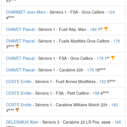
53
CHARMET Jean-Marc
- Séniors 1 - FSA - Gros Calibre -
124
ème
4
er
CHAVET Pascal
- Séniors 1 - Fusil Rép. Man -
180
1
CHAVET Pascal
- Séniors 1 - Fusils Modifiés Gros Calibre -
175
ème
3
er
CHAVET Pascal
- Séniors 1 - FSA - Gros Calibre -
179
1
ème
CHAVET Pascal
- Séniors 1 - Carabine 22lr -
175
18
ème
COSTE Emilie
- Séniors 1 - Fusil Armes Modifiées -
152
5
ème
COSTE Emilie
- Séniors 1 - FSA - Petit Calibre -
158
6
COSTE Emilie
- Séniors 1 - Carabine Militaire Match 22lr -
182
ème
3
DELESVAUX Alain
- Séniors 3 - Carabine 22 LR Pos. assis -
165
ème