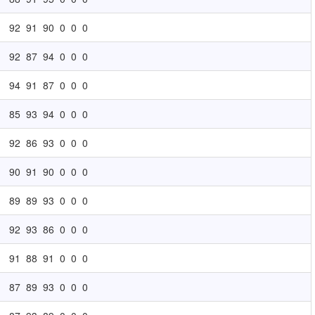
92
91
90
0
0
0
92
87
94
0
0
0
94
91
87
0
0
0
85
93
94
0
0
0
92
86
93
0
0
0
90
91
90
0
0
0
89
89
93
0
0
0
92
93
86
0
0
0
91
88
91
0
0
0
87
89
93
0
0
0