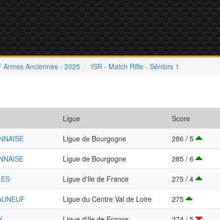
 Armes Anciennes - 2025
ISR - Match Rifle - Séniors 1
Ligue
Score
NNAISE
Ligue de Bourgogne
286 / 5
NNAISE
Ligue de Bourgogne
285 / 6
LES
Ligue d'Ile de France
275 / 4
EAUNEUF
Ligue du Centre Val de Loire
275
Y
Ligue d'Ile de France
274 / 5