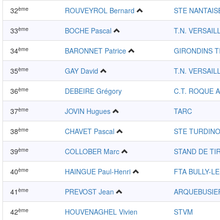
ème
32
ROUVEYROL Bernard
STE NANTAIS
ème
33
BOCHE Pascal
T.N. VERSAIL
ème
34
BARONNET Patrice
GIRONDINS T
ème
35
GAY David
T.N. VERSAIL
ème
36
DEBEIRE Grégory
C.T. ROQUE
ème
37
JOVIN Hugues
TARC
ème
38
CHAVET Pascal
STE TURDINO
ème
39
COLLOBER Marc
STAND DE TIR
ème
40
HAINGUE Paul-Henri
FTA BULLY-L
ème
41
PREVOST Jean
ARQUEBUSIE
ème
42
HOUVENAGHEL Vivien
STVM