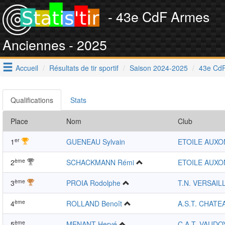
- 43e CdF Armes
Anciennes - 2025
Accueil
Résultats de tir sportif
Saison 2024-2025
43e CdF
Qualifications
Stats
Place
Nom
Club
er
1
GUENEAU Sylvain
ETOILE AUXO
ème
2
SCHACKMANN Rémi
ETOILE AUXO
ème
3
PROIA Rodolphe
T.N. VERSAIL
ème
4
ROLLAND Benoît
A.S.T. CHAT
ème
5
MENANT Hervé
C.A.T. VAUDO