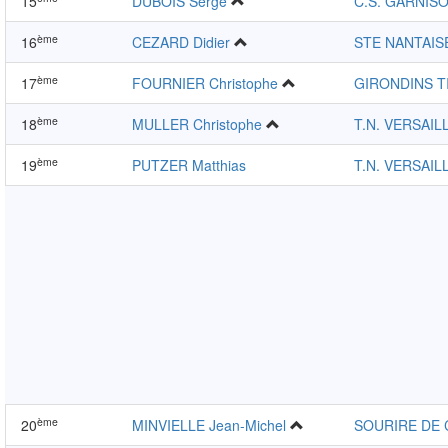
15
DUBOIS Serge
C.S. GARNIS
ème
16
CEZARD Didier
STE NANTAIS
ème
17
FOURNIER Christophe
GIRONDINS T
ème
18
MULLER Christophe
T.N. VERSAIL
ème
19
PUTZER Matthias
T.N. VERSAIL
ème
20
MINVIELLE Jean-Michel
SOURIRE DE 