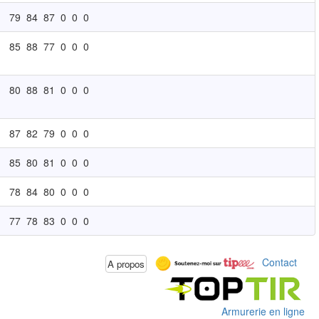
79
84
87
0
0
0
85
88
77
0
0
0
80
88
81
0
0
0
87
82
79
0
0
0
85
80
81
0
0
0
78
84
80
0
0
0
77
78
83
0
0
0
Contact
A propos
Armurerie en ligne