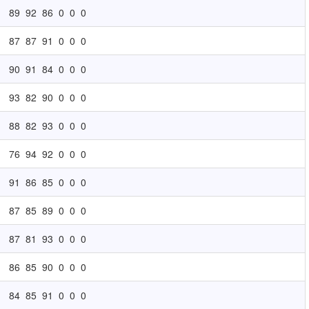
89
92
86
0
0
0
87
87
91
0
0
0
90
91
84
0
0
0
93
82
90
0
0
0
88
82
93
0
0
0
76
94
92
0
0
0
91
86
85
0
0
0
87
85
89
0
0
0
87
81
93
0
0
0
86
85
90
0
0
0
84
85
91
0
0
0