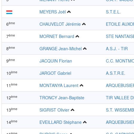
MEYERS Joël
S.T.E.L.
ème
6
CHAUVELOT Jérémie
ETOILE AUXO
ème
7
MORNET Bernard
STE NANTAIS
ème
8
GRANGE Jean-Michel
A.S.J. - TIR
ème
9
JACQUIN Florian
C.C. MONTM
ème
10
JARGOT Gabriel
A.S.T.R.E.
ème
11
MONTANYA Laurent
ARQUEBUSIE
ème
12
TRONCY Jean-Baptiste
TIR VALLEE D
ème
13
SIGRIST Olivier
S.T. WISSEM
ème
14
EVEILLARD Stéphane
ARQUEBUSIE
ème