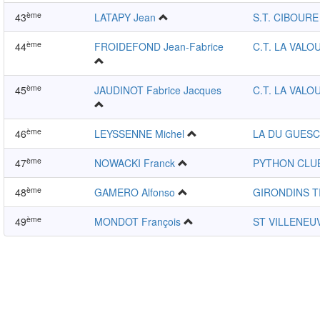
ème
43
LATAPY Jean
S.T. CIBOURE
ème
44
FROIDEFOND Jean-Fabrice
C.T. LA VALO
ème
45
JAUDINOT Fabrice Jacques
C.T. LA VALO
ème
46
LEYSSENNE Michel
LA DU GUESC
ème
47
NOWACKI Franck
PYTHON CLU
ème
48
GAMERO Alfonso
GIRONDINS T
ème
49
MONDOT François
ST VILLENEU