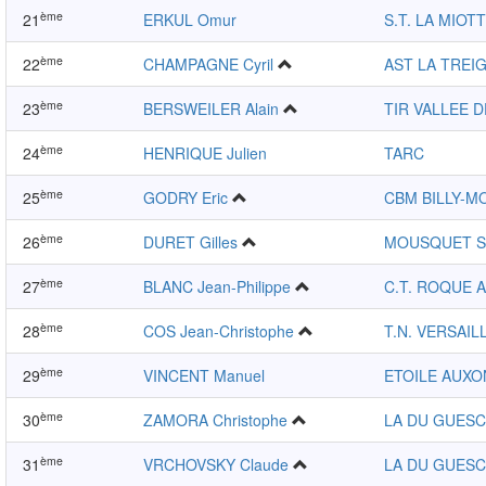
ème
21
ERKUL Omur
S.T. LA MIOT
ème
22
CHAMPAGNE Cyril
AST LA TREI
ème
23
BERSWEILER Alain
TIR VALLEE D
ème
24
HENRIQUE Julien
TARC
ème
25
GODRY Eric
CBM BILLY-M
ème
26
DURET Gilles
MOUSQUET S
ème
27
BLANC Jean-Philippe
C.T. ROQUE
ème
28
COS Jean-Christophe
T.N. VERSAIL
ème
29
VINCENT Manuel
ETOILE AUXO
ème
30
ZAMORA Christophe
LA DU GUESC
ème
31
VRCHOVSKY Claude
LA DU GUESC