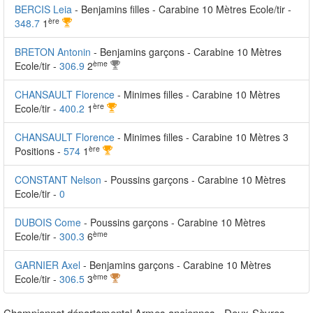
BERCIS Leia
- Benjamins filles - Carabine 10 Mètres Ecole/tir -
ère
348.7
1
BRETON Antonin
- Benjamins garçons - Carabine 10 Mètres
ème
Ecole/tir -
306.9
2
CHANSAULT Florence
- Minimes filles - Carabine 10 Mètres
ère
Ecole/tir -
400.2
1
CHANSAULT Florence
- Minimes filles - Carabine 10 Mètres 3
ère
Positions -
574
1
CONSTANT Nelson
- Poussins garçons - Carabine 10 Mètres
Ecole/tir -
0
DUBOIS Come
- Poussins garçons - Carabine 10 Mètres
ème
Ecole/tir -
300.3
6
GARNIER Axel
- Benjamins garçons - Carabine 10 Mètres
ème
Ecole/tir -
306.5
3
Championnat départemental Armes anciennes - Deux-Sèvres