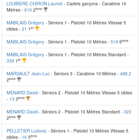
LOUBIERE-CHIRON Laurick
- Cadets garçons - Carabine 10
ème
Mètres -
610
2
MABILAIS Grégory
- Séniors 1 - Pistolet 10 Mètres Vitesse 5
er
cibles -
21
1
ème
MABILAIS Grégory
- Séniors 1 - Pistolet 10 Mètres -
519
6
MABILAIS Grégory
- Séniors 1 - Pistolet 10 Mètres Standard -
er
339
1
MARSAULT Jean-Luc
- Séniors 3 - Carabine 10 Mètres -
488.2
ème
2
MENARD David
- Séniors 2 - Pistolet 10 Mètres Vitesse 5 cibles
ème
-
13
3
MENARD David
- Séniors 2 - Pistolet 10 Mètres Standard -
320
ème
2
PELLETIER Ludovic
- Séniors 1 - Pistolet 10 Mètres Vitesse 5
ème
cibles -
16
5