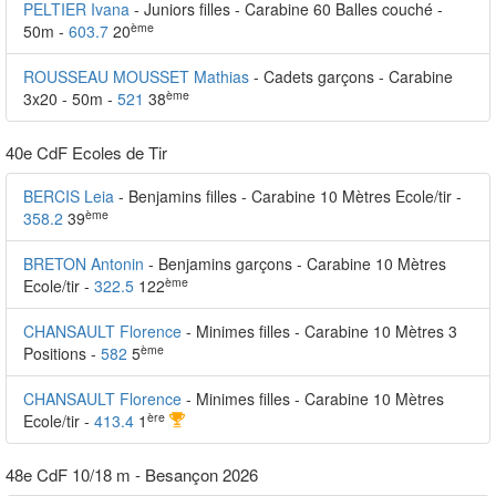
PELTIER Ivana
- Juniors filles - Carabine 60 Balles couché -
ème
50m -
603.7
20
ROUSSEAU MOUSSET Mathias
- Cadets garçons - Carabine
ème
3x20 - 50m -
521
38
40e CdF Ecoles de Tir
BERCIS Leia
- Benjamins filles - Carabine 10 Mètres Ecole/tir -
ème
358.2
39
BRETON Antonin
- Benjamins garçons - Carabine 10 Mètres
ème
Ecole/tir -
322.5
122
CHANSAULT Florence
- Minimes filles - Carabine 10 Mètres 3
ème
Positions -
582
5
CHANSAULT Florence
- Minimes filles - Carabine 10 Mètres
ère
Ecole/tir -
413.4
1
48e CdF 10/18 m - Besançon 2026