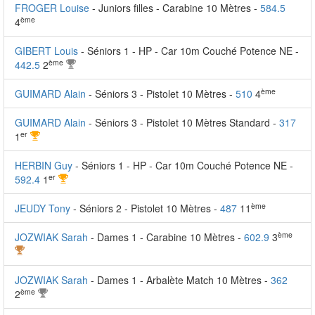
FROGER Louise
- Juniors filles - Carabine 10 Mètres -
584.5
ème
4
GIBERT Louis
- Séniors 1 - HP - Car 10m Couché Potence NE -
ème
442.5
2
ème
GUIMARD Alain
- Séniors 3 - Pistolet 10 Mètres -
510
4
GUIMARD Alain
- Séniors 3 - Pistolet 10 Mètres Standard -
317
er
1
HERBIN Guy
- Séniors 1 - HP - Car 10m Couché Potence NE -
er
592.4
1
ème
JEUDY Tony
- Séniors 2 - Pistolet 10 Mètres -
487
11
ème
JOZWIAK Sarah
- Dames 1 - Carabine 10 Mètres -
602.9
3
JOZWIAK Sarah
- Dames 1 - Arbalète Match 10 Mètres -
362
ème
2