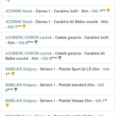
-
0
ère
JOZWIAK Sarah
- Dames 1 - Carabine 3x20 - 50m -
540
1
JOZWIAK Sarah
- Dames 1 - Carabine 60 Balles couché - 50m
ère
-
565
1
LOUBIERE-CHIRON Laurick
- Cadets garçons - Carabine 3x20
ème
- 50m -
539
2
LOUBIERE-CHIRON Laurick
- Cadets garçons - Carabine 60
ème
Balles couché - 50m -
550
2
MABILAIS Grégory
- Séniors 1 - Pistolet Sport 22 LR 25m -
546
er
1
MABILAIS Grégory
- Séniors 1 - Pistolet standard 25m -
500
ème
2
er
MABILAIS Grégory
- Séniors 1 - Pistolet Vitesse 25m -
455
1