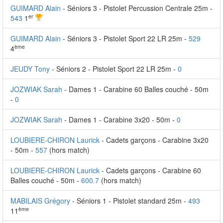
GUIMARD Alain
- Séniors 3 - Pistolet Percussion Centrale 25m -
er
543
1
GUIMARD Alain
- Séniors 3 - Pistolet Sport 22 LR 25m -
529
ème
4
JEUDY Tony
- Séniors 2 - Pistolet Sport 22 LR 25m -
0
JOZWIAK Sarah
- Dames 1 - Carabine 60 Balles couché - 50m
-
0
JOZWIAK Sarah
- Dames 1 - Carabine 3x20 - 50m -
0
LOUBIERE-CHIRON Laurick
- Cadets garçons - Carabine 3x20
- 50m -
557
(hors match)
LOUBIERE-CHIRON Laurick
- Cadets garçons - Carabine 60
Balles couché - 50m -
600.7
(hors match)
MABILAIS Grégory
- Séniors 1 - Pistolet standard 25m -
493
ème
11