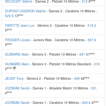
ème
DECOUST Valérie
- Dames 2 - Pistolet 10 Mètres -
513
9
DUPONT-OGERON Valérie
- Dames 2 - Carabine 10 Mètres -
ème
529.5
13
FAYETTE Jean-Luc
- Séniors 3 - Carabine 10 Mètres -
519.2
ème
5
FROGER Louise
- Juniors filles - Carabine 10 Mètres -
597.6
ème
5
ème
GUIMARD Alain
- Séniors 3 - Pistolet 10 Mètres -
497
31
GUIMARD Alain
- Séniors 3 - Pistolet 10 Mètres Standard -
318
ème
2
ème
JEUDY Tony
- Séniors 2 - Pistolet 10 Mètres -
489
48
JOZWIAK Sarah
- Dames 1 - Arbalète Match 10 Mètres -
331
ème
4
ème
JOZWIAK Sarah
- Dames 1 - Carabine 10 Mètres -
600.6
4