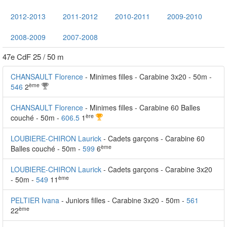
2012-2013
2011-2012
2010-2011
2009-2010
2008-2009
2007-2008
47e CdF 25 / 50 m
CHANSAULT Florence
- Minimes filles - Carabine 3x20 - 50m -
ème
546
2
CHANSAULT Florence
- Minimes filles - Carabine 60 Balles
ère
couché - 50m -
606.5
1
LOUBIERE-CHIRON Laurick
- Cadets garçons - Carabine 60
ème
Balles couché - 50m -
599
6
LOUBIERE-CHIRON Laurick
- Cadets garçons - Carabine 3x20
ème
- 50m -
549
11
PELTIER Ivana
- Juniors filles - Carabine 3x20 - 50m -
561
ème
22