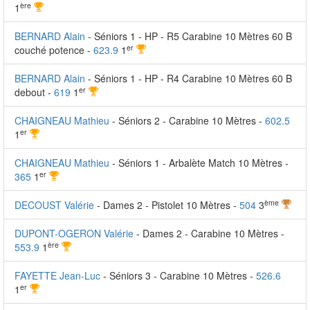
ère
1
BERNARD Alain
- Séniors 1 - HP - R5 Carabine 10 Mètres 60 B
er
couché potence -
623.9
1
BERNARD Alain
- Séniors 1 - HP - R4 Carabine 10 Mètres 60 B
er
debout -
619
1
CHAIGNEAU Mathieu
- Séniors 2 - Carabine 10 Mètres -
602.5
er
1
CHAIGNEAU Mathieu
- Séniors 1 - Arbalète Match 10 Mètres -
er
365
1
ème
DECOUST Valérie
- Dames 2 - Pistolet 10 Mètres -
504
3
DUPONT-OGERON Valérie
- Dames 2 - Carabine 10 Mètres -
ère
553.9
1
FAYETTE Jean-Luc
- Séniors 3 - Carabine 10 Mètres -
526.6
er
1