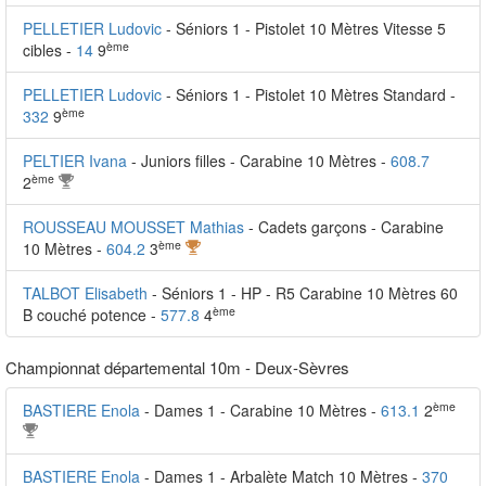
PELLETIER Ludovic
- Séniors 1 - Pistolet 10 Mètres Vitesse 5
ème
cibles -
14
9
PELLETIER Ludovic
- Séniors 1 - Pistolet 10 Mètres Standard -
ème
332
9
PELTIER Ivana
- Juniors filles - Carabine 10 Mètres -
608.7
ème
2
ROUSSEAU MOUSSET Mathias
- Cadets garçons - Carabine
ème
10 Mètres -
604.2
3
TALBOT Elisabeth
- Séniors 1 - HP - R5 Carabine 10 Mètres 60
ème
B couché potence -
577.8
4
Championnat départemental 10m - Deux-Sèvres
ème
BASTIERE Enola
- Dames 1 - Carabine 10 Mètres -
613.1
2
BASTIERE Enola
- Dames 1 - Arbalète Match 10 Mètres -
370