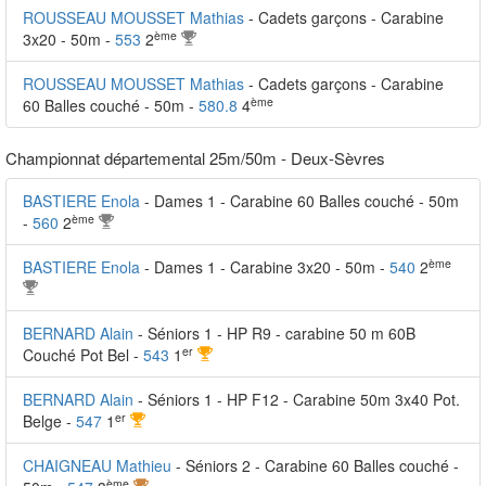
ROUSSEAU MOUSSET Mathias
- Cadets garçons - Carabine
ème
3x20 - 50m -
553
2
ROUSSEAU MOUSSET Mathias
- Cadets garçons - Carabine
ème
60 Balles couché - 50m -
580.8
4
Championnat départemental 25m/50m - Deux-Sèvres
BASTIERE Enola
- Dames 1 - Carabine 60 Balles couché - 50m
ème
-
560
2
ème
BASTIERE Enola
- Dames 1 - Carabine 3x20 - 50m -
540
2
BERNARD Alain
- Séniors 1 - HP R9 - carabine 50 m 60B
er
Couché Pot Bel -
543
1
BERNARD Alain
- Séniors 1 - HP F12 - Carabine 50m 3x40 Pot.
er
Belge -
547
1
CHAIGNEAU Mathieu
- Séniors 2 - Carabine 60 Balles couché -
ème