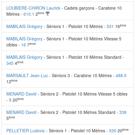
LOUBIERE-CHIRON Laurick
- Cadets garçons - Carabine 10
ème
Mètres -
610.1
2
ème
MABILAIS Grégory
- Séniors 1 - Pistolet 10 Mètres -
531
16
MABILAIS Grégory
- Séniors 1 - Pistolet 10 Mètres Vitesse 5
ème
cibles -
16
7
MABILAIS Grégory
- Séniors 1 - Pistolet 10 Mètres Standard -
ème
345
4
MARSAULT Jean-Luc
- Séniors 3 - Carabine 10 Mètres -
488.5
ème
12
MENARD David
- Séniors 2 - Pistolet 10 Mètres Vitesse 5 cibles
ème
-
9
20
MENARD David
- Séniors 2 - Pistolet 10 Mètres Standard -
338
ème
5
ème
PELLETIER Ludovic
- Séniors 1 - Pistolet 10 Mètres -
530
20