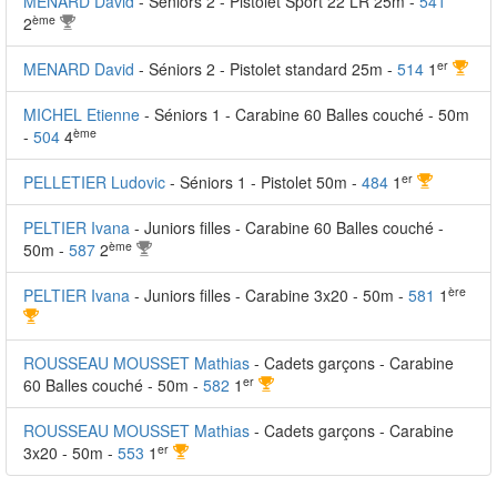
MENARD David
- Séniors 2 - Pistolet Sport 22 LR 25m -
541
ème
2
er
MENARD David
- Séniors 2 - Pistolet standard 25m -
514
1
MICHEL Etienne
- Séniors 1 - Carabine 60 Balles couché - 50m
ème
-
504
4
er
PELLETIER Ludovic
- Séniors 1 - Pistolet 50m -
484
1
PELTIER Ivana
- Juniors filles - Carabine 60 Balles couché -
ème
50m -
587
2
ère
PELTIER Ivana
- Juniors filles - Carabine 3x20 - 50m -
581
1
ROUSSEAU MOUSSET Mathias
- Cadets garçons - Carabine
er
60 Balles couché - 50m -
582
1
ROUSSEAU MOUSSET Mathias
- Cadets garçons - Carabine
er
3x20 - 50m -
553
1