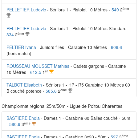
ème
PELLETIER Ludovic
- Séniors 1 - Pistolet 10 Mètres -
549
2
PELLETIER Ludovic
- Séniors 1 - Pistolet 10 Mètres Standard -
ème
334
2
PELTIER Ivana
- Juniors filles - Carabine 10 Mètres -
606.6
(hors match)
ROUSSEAU MOUSSET Mathias
- Cadets garçons - Carabine
er
10 Mètres -
612.5
1
TALBOT Elisabeth
- Séniors 1 - HP - R5 Carabine 10 Mètres 60
ème
B couché potence -
585.6
2
Championnat régional 25m/50m - Ligue de Poitou Charentes
BASTIERE Enola
- Dames 1 - Carabine 60 Balles couché - 50m
ème
-
580.9
3
ème
BASTIERE Enola
- Dames 1 - Carabine 3x20 - 50m -
527
3