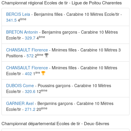
Championnat régional Ecoles de tir - Ligue de Poitou Charentes
BERCIS Leia
- Benjamins filles - Carabine 10 Mètres Ecole/tir -
ème
341.5
4
BRETON Antonin
- Benjamins garçons - Carabine 10 Mètres
ème
Ecole/tir -
329.7
4
CHANSAULT Florence
- Minimes filles - Carabine 10 Mètres 3
ème
Positions -
572
2
CHANSAULT Florence
- Minimes filles - Carabine 10 Mètres
ère
Ecole/tir -
402
1
DUBOIS Come
- Poussins garçons - Carabine 10 Mètres
ème
Ecole/tir -
320.6
12
GARNIER Axel
- Benjamins garçons - Carabine 10 Mètres
ème
Ecole/tir -
271.2
20
Championnat départemental Ecoles de tir - Deux-Sèvres