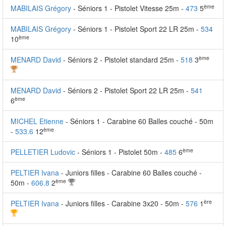
ème
MABILAIS Grégory
- Séniors 1 - Pistolet Vitesse 25m -
473
5
MABILAIS Grégory
- Séniors 1 - Pistolet Sport 22 LR 25m -
534
ème
10
ème
MENARD David
- Séniors 2 - Pistolet standard 25m -
518
3
MENARD David
- Séniors 2 - Pistolet Sport 22 LR 25m -
541
ème
6
MICHEL Etienne
- Séniors 1 - Carabine 60 Balles couché - 50m
ème
-
533.6
12
ème
PELLETIER Ludovic
- Séniors 1 - Pistolet 50m -
485
6
PELTIER Ivana
- Juniors filles - Carabine 60 Balles couché -
ème
50m -
606.8
2
ère
PELTIER Ivana
- Juniors filles - Carabine 3x20 - 50m -
576
1