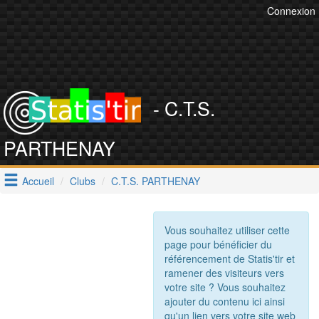
Connexion
- C.T.S.
PARTHENAY
Accueil
Clubs
C.T.S. PARTHENAY
Vous souhaitez utiliser cette
page pour bénéficier du
référencement de Statis'tir et
ramener des visiteurs vers
votre site ? Vous souhaitez
ajouter du contenu ici ainsi
qu'un lien vers votre site web