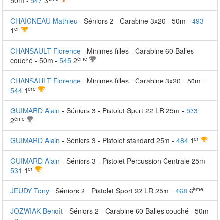
50m -
547
3
CHAIGNEAU Mathieu
- Séniors 2 - Carabine 3x20 - 50m -
493
er
1
CHANSAULT Florence
- Minimes filles - Carabine 60 Balles
ème
couché - 50m -
545
2
CHANSAULT Florence
- Minimes filles - Carabine 3x20 - 50m -
ère
544
1
GUIMARD Alain
- Séniors 3 - Pistolet Sport 22 LR 25m -
533
ème
2
er
GUIMARD Alain
- Séniors 3 - Pistolet standard 25m -
484
1
GUIMARD Alain
- Séniors 3 - Pistolet Percussion Centrale 25m -
er
531
1
ème
JEUDY Tony
- Séniors 2 - Pistolet Sport 22 LR 25m -
468
6
JOZWIAK Benoît
- Séniors 2 - Carabine 60 Balles couché - 50m