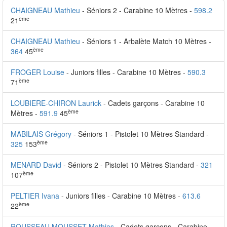
CHAIGNEAU Mathieu
- Séniors 2 - Carabine 10 Mètres -
598.2
ème
21
CHAIGNEAU Mathieu
- Séniors 1 - Arbalète Match 10 Mètres -
ème
364
45
FROGER Louise
- Juniors filles - Carabine 10 Mètres -
590.3
ème
71
LOUBIERE-CHIRON Laurick
- Cadets garçons - Carabine 10
ème
Mètres -
591.9
45
MABILAIS Grégory
- Séniors 1 - Pistolet 10 Mètres Standard -
ème
325
153
MENARD David
- Séniors 2 - Pistolet 10 Mètres Standard -
321
ème
107
PELTIER Ivana
- Juniors filles - Carabine 10 Mètres -
613.6
ème
22
ROUSSEAU MOUSSET Mathias
- Cadets garçons - Carabine