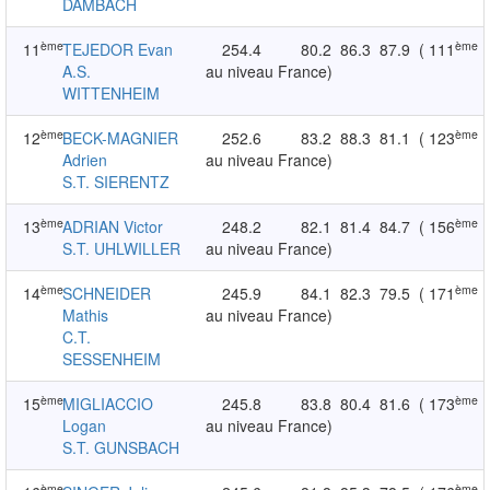
DAMBACH
ème
ème
11
TEJEDOR Evan
254.4
80.2
86.3
87.9
( 111
A.S.
au niveau France)
WITTENHEIM
ème
ème
12
BECK-MAGNIER
252.6
83.2
88.3
81.1
( 123
Adrien
au niveau France)
S.T. SIERENTZ
ème
ème
13
ADRIAN Victor
248.2
82.1
81.4
84.7
( 156
S.T. UHLWILLER
au niveau France)
ème
ème
14
SCHNEIDER
245.9
84.1
82.3
79.5
( 171
Mathis
au niveau France)
C.T.
SESSENHEIM
ème
ème
15
MIGLIACCIO
245.8
83.8
80.4
81.6
( 173
Logan
au niveau France)
S.T. GUNSBACH
ème
ème