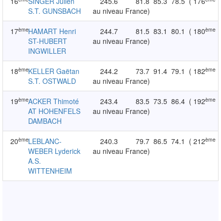
16
SINGER Julien
245.6
81.8
85.3
78.5
( 176
S.T. GUNSBACH
au niveau France)
ème
ème
17
HAMART Henri
244.7
81.5
83.1
80.1
( 180
ST-HUBERT
au niveau France)
INGWILLER
ème
ème
18
KELLER Gaëtan
244.2
73.7
91.4
79.1
( 182
S.T. OSTWALD
au niveau France)
ème
ème
19
ACKER Thimoté
243.4
83.5
73.5
86.4
( 192
AT HOHENFELS
au niveau France)
DAMBACH
ème
ème
20
LEBLANC-
240.3
79.7
86.5
74.1
( 212
WEBER Lyderick
au niveau France)
A.S.
WITTENHEIM