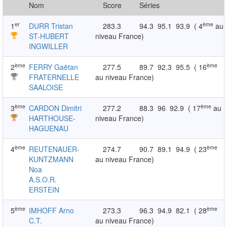
Nom
Score
Séries
er
ème
1
DURR Tristan
283.3
94.3
95.1
93.9
( 4
au
ST-HUBERT
niveau France)
INGWILLER
ème
ème
2
FERRY Gaëtan
277.5
89.7
92.3
95.5
( 16
FRATERNELLE
au niveau France)
SAALOISE
ème
ème
3
CARDON Dimitri
277.2
88.3
96
92.9
( 17
au
HARTHOUSE-
niveau France)
HAGUENAU
ème
ème
4
REUTENAUER-
274.7
90.7
89.1
94.9
( 23
KUNTZMANN
au niveau France)
Noa
A.S.O.R.
ERSTEIN
ème
ème
5
IMHOFF Arno
273.3
96.3
94.9
82.1
( 28
C.T.
au niveau France)