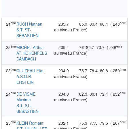
ème
ème
21
RUCH Nathan
235.7
85.9
83.4
66.4
( 243
S.T. ST-
au niveau France)
SEBASTIEN
ème
ème
22
MICHEL Arthur
235.4
76
85.7
73.7
( 246
AT HOHENFELS
au niveau France)
DAMBACH
ème
ème
23
CLUZEAU Etan
234.9
75.7
78.4
80.8
( 250
A.S.O.R.
au niveau France)
ERSTEIN
ème
ème
24
DE VISME
234.8
82.3
80.1
72.4
( 252
Maxime
au niveau France)
S.T. ST-
SEBASTIEN
ème
ème
25
KLEIN Romain
232.1
75.3
77.3
79.5
( 267
S.T. UHLWILLER
au niveau France)