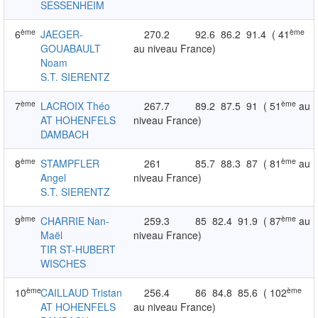
SESSENHEIM
ème
ème
6
JAEGER-
270.2
92.6
86.2
91.4
( 41
GOUABAULT
au niveau France)
Noam
S.T. SIERENTZ
ème
ème
7
LACROIX Théo
267.7
89.2
87.5
91
( 51
au
AT HOHENFELS
niveau France)
DAMBACH
ème
ème
8
STAMPFLER
261
85.7
88.3
87
( 81
au
Angel
niveau France)
S.T. SIERENTZ
ème
ème
9
CHARRIE Nan-
259.3
85
82.4
91.9
( 87
au
Maël
niveau France)
TIR ST-HUBERT
WISCHES
ème
ème
10
CAILLAUD Tristan
256.4
86
84.8
85.6
( 102
AT HOHENFELS
au niveau France)