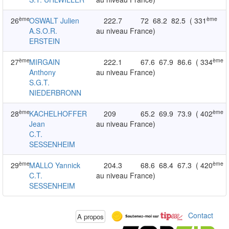
ème
ème
26
OSWALT Julien
222.7
72
68.2
82.5
( 331
A.S.O.R.
au niveau France)
ERSTEIN
ème
ème
27
MIRGAIN
222.1
67.6
67.9
86.6
( 334
Anthony
au niveau France)
S.G.T.
NIEDERBRONN
ème
ème
28
KACHELHOFFER
209
65.2
69.9
73.9
( 402
Jean
au niveau France)
C.T.
SESSENHEIM
ème
ème
29
MALLO Yannick
204.3
68.6
68.4
67.3
( 420
C.T.
au niveau France)
SESSENHEIM
Contact
A propos