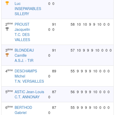
Luc
0
0
INSEPARABLES
SILLERY
ème
2
PROUST
91
58
10
10
9
9
10
0
0
Jacquelin
0
0
T.C. DES
VALLEES
ème
3
BLONDEAU
91
57
10
9
9
9
10
0
0
0
Camille
0
A.S.J. - TIR
ème
4
DESCHAMPS
89
55
9
9
9
9
10
0
0
0
Michel
0
T.N. VERSAILLES
ème
5
ASTIC Jean-Louis
87
56
9
9
9
9
10
0
0
0
C.T. ANNONAY
0
ème
6
BERTHOD
87
55
9
9
9
9
10
0
0
0
Gabriel
0