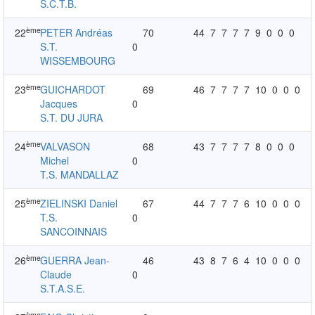
S.C.T.B.
ème
22
PETER Andréas
70
44
7
7
7
7
9
0
0
0
S.T.
0
WISSEMBOURG
ème
23
GUICHARDOT
69
46
7
7
7
7
10
0
0
0
Jacques
0
S.T. DU JURA
ème
24
VALVASON
68
43
7
7
7
7
8
0
0
0
Michel
0
T.S. MANDALLAZ
ème
25
ZIELINSKI Daniel
67
44
7
7
7
6
10
0
0
0
T.S.
0
SANCOINNAIS
ème
26
GUERRA Jean-
46
43
8
7
6
4
10
0
0
0
Claude
0
S.T.A.S.E.
ème