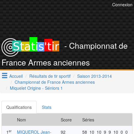
Connexion
- Championnat de
France Armes anciennes
Accueil
Résultats de tir sportif
Saison 2013-2014
Championnat de France Armes anciennes
Miquelet Origine - Séniors 1
Qualifications
Stats
Nom
Score
Séries
er
1
MIQUEROL Jean-
92
58
10
10
9
9
10
0
0