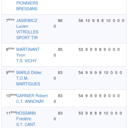
PIONNIERS
BRESSANS
ème
7
JASIEWICZ
86
56
10
9
9
8
10
0
0
0
Lucien
0
VITROLLES
SPORT TIR
ème
8
MARTINANT
85
53
9
9
9
8
9
0
0
0
Yvon
0
T.S. VICHY
ème
9
MARLE Didier
83
54
9
9
9
8
10
0
0
0
T.O.M.
0
MARTIGUES
ème
10
GARNIER Robert
83
54
9
9
9
9
9
0
0
0
C.T. ANNONAY
0
ème
11
HOSSANN
83
53
9
8
8
8
10
0
0
0
Frédéric
0
S.T. CANT.