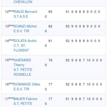
CHEVILLON
ème
12
RIAUD Bernard
83
51
9
8
8
8
9
0
0
0
S.T.A.S.E.
0
ème
13
SCANZI Michel
82
53
9
9
9
8
9
0
0
0
E.S.V. TIR
0
ème
14
DOLATA André
81
52
9
9
8
8
9
0
0
0
C.T. ST-
0
FLORENT
ème
15
GHERARDI
79
52
9
9
8
7
10
0
0
0
Thierry
0
S.T. PETITE
ROSSELLE
ème
16
DOMANGE Gilles
77
52
9
8
8
7
10
0
0
0
E.S.V. TIR
0
ème
17
BAUER Fabrice
77
51
9
8
8
7
10
0
0
0
S.T. PETITE
0