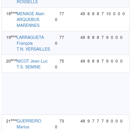
ROSSELLE
ème
18
MENAGE Alain
77
49
8
8
8
7
10
0
0
0
ARQUEBUS.
0
MARENNES
ème
19
LARRAGUETA
77
49
8
8
8
7
9
0
0
0
François
0
T.N. VERSAILLES
ème
20
NICOT Jean-Luc
75
49
8
8
8
7
9
0
0
0
T.S. SEMINE
0
ème
21
GUERREIRO
73
48
9
7
7
7
9
0
0
0
Marius
0