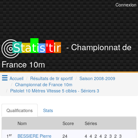
Connexion
- Championnat de
France 10m
Accueil
Résultats de tir sportif
Saison 2008-2009
Championnat de France 10m
Pistolet 10 Mètres Vitesse 5 cibles - Séniors 3
Qualifications
Stats
Nom
Score
Séries
er
1
BESSIERE Pierre
24
4
4
2
4
2
3
2
3