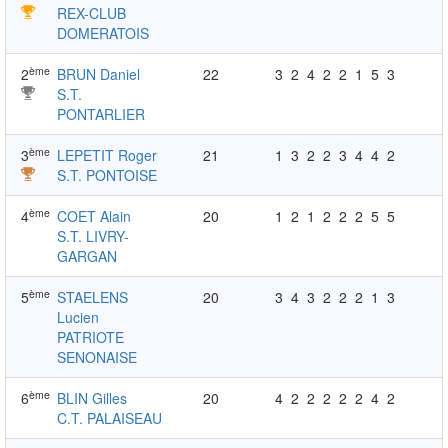
REX-CLUB
DOMERATOIS
ème
2
BRUN Daniel
22
3
2
4
2
2
1
5
3
S.T.
PONTARLIER
ème
3
LEPETIT Roger
21
1
3
2
2
3
4
4
2
S.T. PONTOISE
ème
4
COET Alain
20
1
2
1
2
2
2
5
5
S.T. LIVRY-
GARGAN
ème
5
STAELENS
20
3
4
3
2
2
2
1
3
Lucien
PATRIOTE
SENONAISE
ème
6
BLIN Gilles
20
4
2
2
2
2
2
4
2
C.T. PALAISEAU