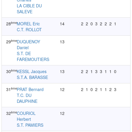
LA CIBLE DU
SALEVE
ème
28
MOREL Eric
14
2
2
0
3
2
2
2
1
C.T. ROLLOT
ème
29
DUQUENOY
13
Daniel
S.T. DE
FAREMOUTIERS
ème
30
KESSL Jacques
13
2
2
1
3
3
1
1
0
S.T.A. BARASSE
ème
31
PRAT Bernard
12
2
1
0
2
1
1
2
3
T.C. DU
DAUPHINE
ème
32
COURIOL
12
Herbert
S.T. PAMIERS