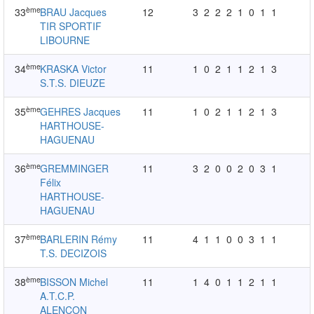
ème
33
BRAU Jacques
12
3
2
2
2
1
0
1
1
TIR SPORTIF
LIBOURNE
ème
34
KRASKA Victor
11
1
0
2
1
1
2
1
3
S.T.S. DIEUZE
ème
35
GEHRES Jacques
11
1
0
2
1
1
2
1
3
HARTHOUSE-
HAGUENAU
ème
36
GREMMINGER
11
3
2
0
0
2
0
3
1
Félix
HARTHOUSE-
HAGUENAU
ème
37
BARLERIN Rémy
11
4
1
1
0
0
3
1
1
T.S. DECIZOIS
ème
38
BISSON Michel
11
1
4
0
1
1
2
1
1
A.T.C.P.
ALENCON