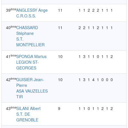
ème
39
ANGLESSY Ange
11
1
1
2
2
2
1
1
1
C.R.O.S.S.
ème
40
CHASSARD
11
2
2
1
1
2
1
1
1
Stéphane
S.T.
MONTPELLIER
ème
41
SPONGA Marius
10
1
3
1
1
0
1
1
2
LEGION ST-
GEORGES
ème
42
GUISIER Jean-
10
1
3
1
4
1
0
0
0
Pierre
ASA VAUZELLES
TIR
ème
43
SILANI Albert
9
1
1
0
1
1
2
1
2
S.T. DE
GRENOBLE