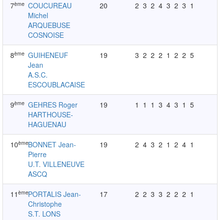
ème
7
COUCUREAU
20
2
3
2
4
3
2
3
1
Michel
ARQUEBUSE
COSNOISE
ème
8
GUIHENEUF
19
3
2
2
2
1
2
2
5
Jean
A.S.C.
ESCOUBLACAISE
ème
9
GEHRES Roger
19
1
1
1
3
4
3
1
5
HARTHOUSE-
HAGUENAU
ème
10
BONNET Jean-
19
2
4
3
2
1
2
4
1
Pierre
U.T. VILLENEUVE
ASCQ
ème
11
PORTALIS Jean-
17
2
2
3
3
2
2
2
1
Christophe
S.T. LONS