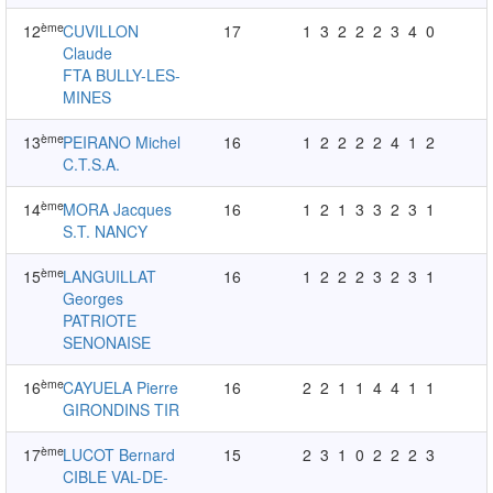
ème
12
CUVILLON
17
1
3
2
2
2
3
4
0
Claude
FTA BULLY-LES-
MINES
ème
13
PEIRANO Michel
16
1
2
2
2
2
4
1
2
C.T.S.A.
ème
14
MORA Jacques
16
1
2
1
3
3
2
3
1
S.T. NANCY
ème
15
LANGUILLAT
16
1
2
2
2
3
2
3
1
Georges
PATRIOTE
SENONAISE
ème
16
CAYUELA Pierre
16
2
2
1
1
4
4
1
1
GIRONDINS TIR
ème
17
LUCOT Bernard
15
2
3
1
0
2
2
2
3
CIBLE VAL-DE-