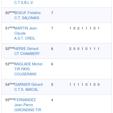
C.T.S.B.L.V.
ème
50
BOEUF Frédéric
7
C.T. SALONAIS
ème
51
MARTIN Jean-
7
1
0
2
1
1
1
0
1
Claude
A.S.T. CREIL
ème
52
HERVE Gérard
6
2
0
0
1
0
1
1
1
CT CHAMBERY
ème
53
ANGLADE Michel
6
TIR PAYS
COUSERANS
ème
54
GARNIER Gérard
5
1
1
1
1
0
1
0
0
C.T.S. AMICAL
ème
55
FERNANDEZ
4
Jean-Pierre
GIRONDINS TIR