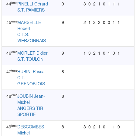
ème
44
PINELLI Gérard
9
3
0
2
1
0
1
1
1
S.T. PAMIERS
ème
45
MARSEILLE
9
2
1
2
2
0
0
1
1
Robert
C.T.S.
VIERZONNAIS
ème
46
MORLET Didier
9
1
3
2
1
0
1
0
1
S.T. TOULON
ème
47
RUBINI Pascal
8
C.T.
GRENOBLOIS
ème
48
JOUBIN Jean-
8
Michel
ANGERS TIR
SPORTIF
ème
49
DESCOMBES
8
3
0
2
1
0
1
1
0
Michel