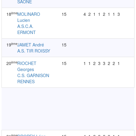
SAONE
ème
18
MOLINARO
15
4
2
1
1
2
1
1
3
Lucien
A.S.C.A.
ERMONT
ème
19
JAMET André
15
A.S. TIR ROISSY
ème
20
RIOCHET
15
1
1
2
3
3
2
2
1
Georges
C.S. GARNISON
RENNES
ème