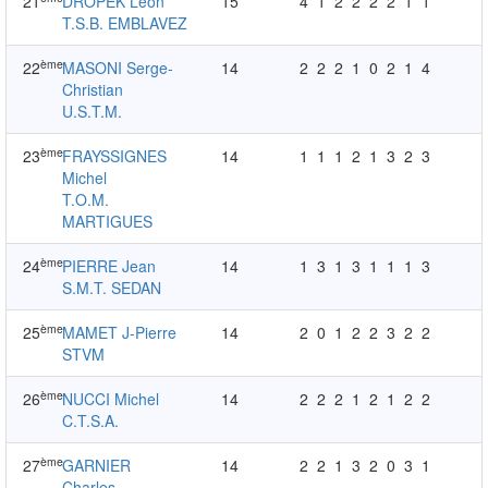
21
DROPEK Léon
15
4
1
2
2
2
2
1
1
T.S.B. EMBLAVEZ
ème
22
MASONI Serge-
14
2
2
2
1
0
2
1
4
Christian
U.S.T.M.
ème
23
FRAYSSIGNES
14
1
1
1
2
1
3
2
3
Michel
T.O.M.
MARTIGUES
ème
24
PIERRE Jean
14
1
3
1
3
1
1
1
3
S.M.T. SEDAN
ème
25
MAMET J-Pierre
14
2
0
1
2
2
3
2
2
STVM
ème
26
NUCCI Michel
14
2
2
2
1
2
1
2
2
C.T.S.A.
ème
27
GARNIER
14
2
2
1
3
2
0
3
1
Charles