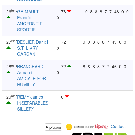
ème
26
GRIMAULT
73
10
8
8
8
7
7
48
0
0
Francis
0
ANGERS TIR
SPORTIF
ème
27
BESLIER Daniel
72
9
9
8
8
8
7
49
0
0
S.T. LIVRY-
0
GARGAN
ème
28
BRANCHARD
72
8
8
8
8
7
7
46
0
0
Armand
0
AMICALE SOR
RUMILLY
ème
29
REMY James
0
INSEPARABLES
SILLERY
Contact
A propos