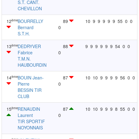
S.T. CANT.
CHEVILLON
ème
12
BOURRELLY
89
10
9
9
9
9
9
55
0
0
Bernard
0
S.T.H.
ème
13
DEDRYVER
88
9
9
9
9
9
9
54
0
0
Fabrice
0
T.M.N.
HAUBOURDIN
ème
14
BOUIN Jean-
87
10
10
9
9
9
9
56
0
0
Pierre
0
BESSIN TIR
CLUB
ème
15
RENAUDIN
87
10
10
9
9
9
8
55
0
0
Laurent
0
TIR SPORTIF
NOYONNAIS