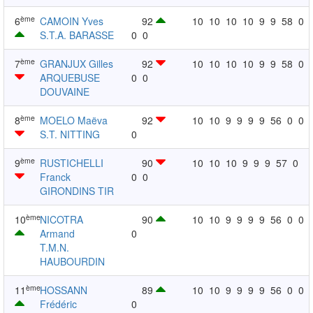
ème
6
CAMOIN Yves
92
10
10
10
10
9
9
58
0
S.T.A. BARASSE
0
0
ème
7
GRANJUX Gilles
92
10
10
10
10
9
9
58
0
ARQUEBUSE
0
0
DOUVAINE
ème
8
MOELO Maëva
92
10
10
9
9
9
9
56
0
0
S.T. NITTING
0
ème
9
RUSTICHELLI
90
10
10
10
9
9
9
57
0
Franck
0
0
GIRONDINS TIR
ème
10
NICOTRA
90
10
10
9
9
9
9
56
0
0
Armand
0
T.M.N.
HAUBOURDIN
ème
11
HOSSANN
89
10
10
9
9
9
9
56
0
0
Frédéric
0