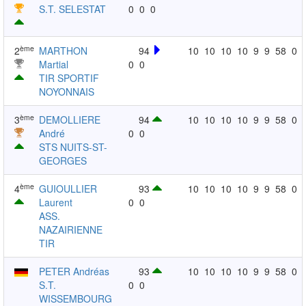
S.T. SELESTAT
0
0
0
ème
2
MARTHON
94
10
10
10
10
9
9
58
0
Martial
0
0
TIR SPORTIF
NOYONNAIS
ème
3
DEMOLLIERE
94
10
10
10
10
9
9
58
0
André
0
0
STS NUITS-ST-
GEORGES
ème
4
GUIOULLIER
93
10
10
10
10
9
9
58
0
Laurent
0
0
ASS.
NAZAIRIENNE
TIR
PETER Andréas
93
10
10
10
10
9
9
58
0
S.T.
0
0
WISSEMBOURG