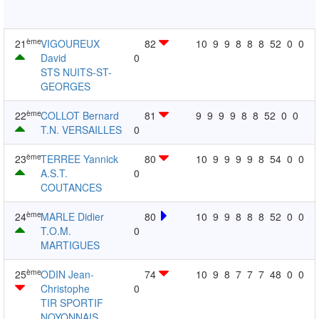
ème
21
VIGOUREUX
82
10
9
9
8
8
8
52
0
0
David
0
STS NUITS-ST-
GEORGES
ème
22
COLLOT Bernard
81
9
9
9
9
8
8
52
0
0
T.N. VERSAILLES
0
ème
23
TERREE Yannick
80
10
9
9
9
9
8
54
0
0
A.S.T.
0
COUTANCES
ème
24
MARLE Didier
80
10
9
9
8
8
8
52
0
0
T.O.M.
0
MARTIGUES
ème
25
ODIN Jean-
74
10
9
8
7
7
7
48
0
0
Christophe
0
TIR SPORTIF
NOYONNAIS