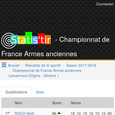
Connexion
- Championnat de
France Armes anciennes
Accueil
Résultats de tir sportif
Saison 2017-2018
Championnat de France Armes anciennes
Lamarmora Origine - Séniors 1
Qualifications
Stats
Nom
Score
Séries
er
1
RISCH Noël
96
10
10
10
10
10
10
60