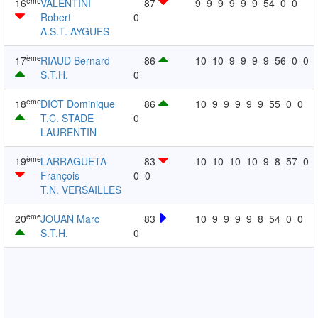
ème
16
VALENTINI
87
9
9
9
9
9
9
54
0
0
Robert
0
A.S.T. AYGUES
ème
17
RIAUD Bernard
86
10
10
9
9
9
9
56
0
0
S.T.H.
0
ème
18
DIOT Dominique
86
10
9
9
9
9
9
55
0
0
T.C. STADE
0
LAURENTIN
ème
19
LARRAGUETA
83
10
10
10
10
9
8
57
0
François
0
0
T.N. VERSAILLES
ème
20
JOUAN Marc
83
10
9
9
9
9
8
54
0
0
S.T.H.
0