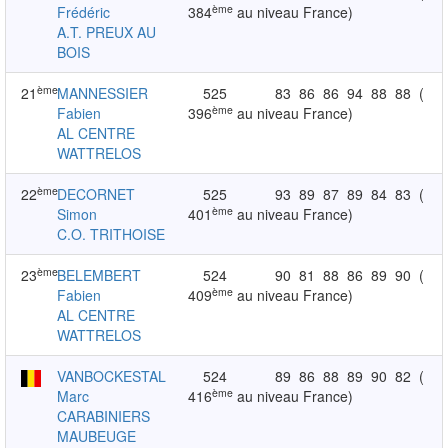
ème
Frédéric
384
au niveau France)
A.T. PREUX AU
BOIS
ème
21
MANNESSIER
525
83
86
86
94
88
88
(
ème
Fabien
396
au niveau France)
AL CENTRE
WATTRELOS
ème
22
DECORNET
525
93
89
87
89
84
83
(
ème
Simon
401
au niveau France)
C.O. TRITHOISE
ème
23
BELEMBERT
524
90
81
88
86
89
90
(
ème
Fabien
409
au niveau France)
AL CENTRE
WATTRELOS
VANBOCKESTAL
524
89
86
88
89
90
82
(
ème
Marc
416
au niveau France)
CARABINIERS
MAUBEUGE