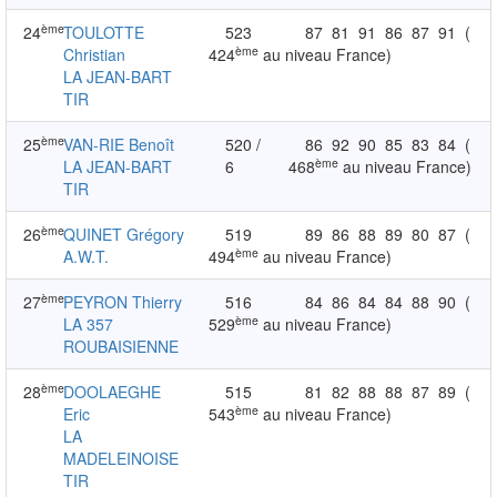
ème
24
TOULOTTE
523
87
81
91
86
87
91
(
ème
Christian
424
au niveau France)
LA JEAN-BART
TIR
ème
25
VAN-RIE Benoît
520 /
86
92
90
85
83
84
(
ème
LA JEAN-BART
6
468
au niveau France)
TIR
ème
26
QUINET Grégory
519
89
86
88
89
80
87
(
ème
A.W.T.
494
au niveau France)
ème
27
PEYRON Thierry
516
84
86
84
84
88
90
(
ème
LA 357
529
au niveau France)
ROUBAISIENNE
ème
28
DOOLAEGHE
515
81
82
88
88
87
89
(
ème
Eric
543
au niveau France)
LA
MADELEINOISE
TIR