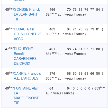
ème
45
GONSSE Franck
466
70
76
83
76
77
84
(
ème
LA JEAN-BART
824
au niveau France)
TIR
ème
46
HUBAU Alain
463
84
74
73
72
79
81
(
ème
U.T. VILLENEUVE
830
au niveau France)
ASCQ
ème
47
DUQUESNE
461
88
74
81
67
71
80
(
ème
Benoît
831
au niveau France)
CARABINIERS
DE CROIX
ème
48
CARRIE François
376
68
60
69
63
66
50
(
ème
A.L. D'ARQUES
856
au niveau France)
ème
ème
49
FONTAINE Alain
64
64
0
0
0
0
0
( 859
LA
au niveau France)
MADELEINOISE
TIR