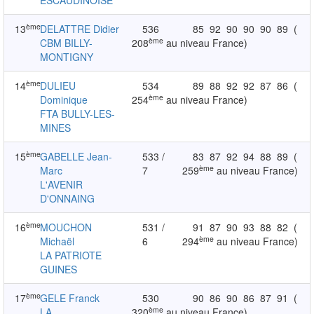
ESCAUDINOISE
ème
13
DELATTRE Didier
536
85
92
90
90
90
89
(
ème
CBM BILLY-
208
au niveau France)
MONTIGNY
ème
14
DULIEU
534
89
88
92
92
87
86
(
ème
Dominique
254
au niveau France)
FTA BULLY-LES-
MINES
ème
15
GABELLE Jean-
533 /
83
87
92
94
88
89
(
ème
Marc
7
259
au niveau France)
L'AVENIR
D'ONNAING
ème
16
MOUCHON
531 /
91
87
90
93
88
82
(
ème
Michaël
6
294
au niveau France)
LA PATRIOTE
GUINES
ème
17
GELE Franck
530
90
86
90
86
87
91
(
ème
LA
320
au niveau France)