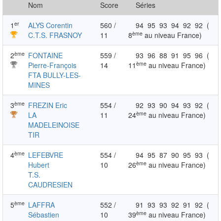
Nom
Score
Séries
er
1
ALYS Corentin
560 /
94
95
93
94
92
92
(
ème
C.T.S. FRASNOY
11
8
au niveau France)
ème
2
FONTAINE
559 /
93
96
88
91
95
96
(
ème
Pierre-François
14
11
au niveau France)
FTA BULLY-LES-
MINES
ème
3
FREZIN Eric
554 /
92
93
90
94
93
92
(
ème
LA
11
24
au niveau France)
MADELEINOISE
TIR
ème
4
LEFEBVRE
554 /
94
95
87
90
95
93
(
ème
Hubert
10
26
au niveau France)
T.S.
CAUDRESIEN
ème
5
LAFFRA
552 /
91
93
93
92
91
92
(
ème
Sébastien
10
39
au niveau France)