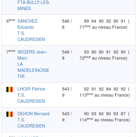
FTA BULLY-LES-
MINES
ème
6
SANCHEZ
546 /
89
94
90
92
90
91
(
ème
Eduardo
8
71
au niveau France)
T.S.
CAUDRESIEN
ème
7
SEGERS Jean-
546 /
93
90
90
91
92
90
(
ème
Marc
8
72
au niveau France)
LA
MADELEINOISE
TIR
LHOIR Patrice
543 /
92
91
92
84
92
92
(
ème
T.S.
9
113
au niveau France)
CAUDRESIEN
DEHON Bernard
543 /
90
93
90
90
93
87
(
ème
T.S.
9
114
au niveau France)
CAUDRESIEN