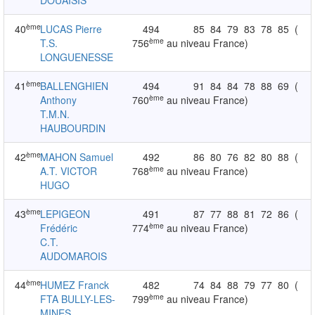
DOUAISIS
ème
40
LUCAS Pierre
494
85
84
79
83
78
85
(
ème
T.S.
756
au niveau France)
LONGUENESSE
ème
41
BALLENGHIEN
494
91
84
84
78
88
69
(
ème
Anthony
760
au niveau France)
T.M.N.
HAUBOURDIN
ème
42
MAHON Samuel
492
86
80
76
82
80
88
(
ème
A.T. VICTOR
768
au niveau France)
HUGO
ème
43
LEPIGEON
491
87
77
88
81
72
86
(
ème
Frédéric
774
au niveau France)
C.T.
AUDOMAROIS
ème
44
HUMEZ Franck
482
74
84
88
79
77
80
(
ème
FTA BULLY-LES-
799
au niveau France)
MINES