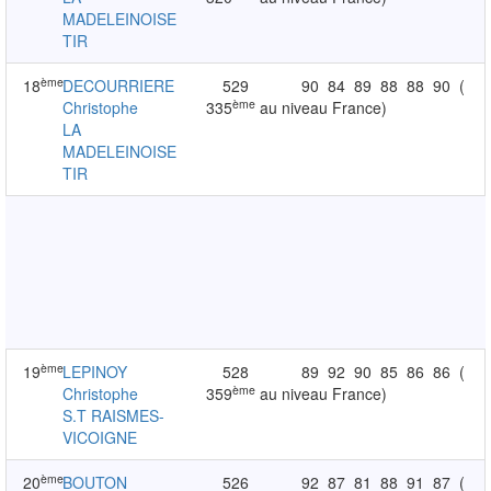
MADELEINOISE
TIR
ème
18
DECOURRIERE
529
90
84
89
88
88
90
(
ème
Christophe
335
au niveau France)
LA
MADELEINOISE
TIR
ème
19
LEPINOY
528
89
92
90
85
86
86
(
ème
Christophe
359
au niveau France)
S.T RAISMES-
VICOIGNE
ème
20
BOUTON
526
92
87
81
88
91
87
(