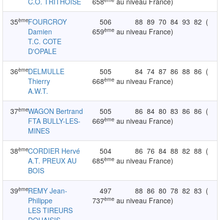
C.O. TRITHOISE
658
au niveau France)
ème
35
FOURCROY
506
88
89
70
84
93
82
(
ème
Damien
659
au niveau France)
T.C. COTE
D'OPALE
ème
36
DELMULLE
505
84
74
87
86
88
86
(
ème
Thierry
668
au niveau France)
A.W.T.
ème
37
WAGON Bertrand
505
86
84
80
83
86
86
(
ème
FTA BULLY-LES-
669
au niveau France)
MINES
ème
38
CORDIER Hervé
504
86
76
84
88
82
88
(
ème
A.T. PREUX AU
685
au niveau France)
BOIS
ème
39
REMY Jean-
497
88
86
80
78
82
83
(
ème
Philippe
737
au niveau France)
LES TIREURS