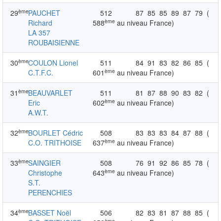
ème
29
PAUCHET
512
87
85
85
89
87
79
(
ème
Richard
588
au niveau France)
LA 357
ROUBAISIENNE
ème
30
COULON Lionel
511
84
91
83
82
86
85
(
ème
C.T.F.C.
601
au niveau France)
ème
31
BEAUVARLET
511
81
87
88
90
83
82
(
ème
Eric
602
au niveau France)
A.W.T.
ème
32
BOURLET Cédric
508
83
83
83
84
87
88
(
ème
C.O. TRITHOISE
637
au niveau France)
ème
33
SAINGIER
508
76
91
92
86
85
78
(
ème
Christophe
643
au niveau France)
S.T.
PERENCHIES
ème
34
BASSET Noël
506
82
83
81
87
88
85
(
ème