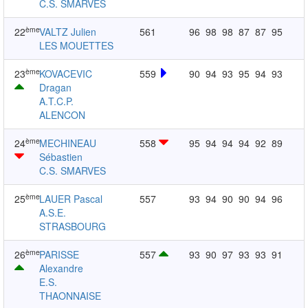
C.S. SMARVES
ème
22
VALTZ Julien
561
96
98
98
87
87
95
LES MOUETTES
ème
23
KOVACEVIC
559
90
94
93
95
94
93
Dragan
A.T.C.P.
ALENCON
ème
24
MECHINEAU
558
95
94
94
94
92
89
Sébastien
C.S. SMARVES
ème
25
LAUER Pascal
557
93
94
90
90
94
96
A.S.E.
STRASBOURG
ème
26
PARISSE
557
93
90
97
93
93
91
Alexandre
E.S.
THAONNAISE