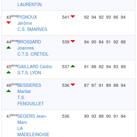
LAURENTIN
ème
43
PIGNOUX
541
92
94
92
93
86
84
Jérôme
C.S. SMARVES
ème
44
BROSSARD
539
94
90
84
91
92
88
Joannes
C.T.S. CRETEIL
ème
45
GAILLARD Cédric
537
91
88
92
94
83
89
S.T.S. LYON
ème
46
BESSIERES
536
87
87
91
89
88
94
Martial
T.S.
FENOUILLET
ème
47
SEGERS Jean-
536
90
93
88
90
91
84
Marc
LA
MADELEINOISE