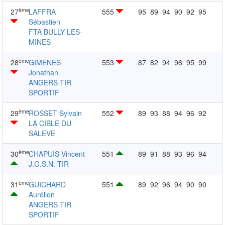
ème
27
LAFFRA
555
95
89
94
90
92
95
Sébastien
FTA BULLY-LES-
MINES
ème
28
GIMENES
553
87
82
94
96
95
99
Jonathan
ANGERS TIR
SPORTIF
ème
29
ROSSET Sylvain
552
89
93
88
94
96
92
LA CIBLE DU
SALEVE
ème
30
CHAPUIS Vincent
551
89
91
88
93
96
94
J.G.S.N.-TIR
ème
31
GUICHARD
551
89
92
96
94
90
90
Aurélien
ANGERS TIR
SPORTIF