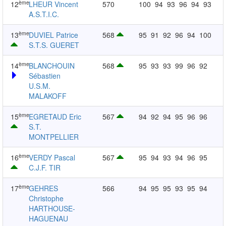
ème
12
LHEUR Vincent
570
100
94
93
96
94
93
A.S.T.I.C.
ème
13
DUVIEL Patrice
568
95
91
92
96
94
100
S.T.S. GUERET
ème
14
BLANCHOUIN
568
95
93
93
99
96
92
Sébastien
U.S.M.
MALAKOFF
ème
15
EGRETAUD Eric
567
94
92
94
95
96
96
S.T.
MONTPELLIER
ème
16
VERDY Pascal
567
95
94
93
94
96
95
C.J.F. TIR
ème
17
GEHRES
566
94
95
95
93
95
94
Christophe
HARTHOUSE-
HAGUENAU