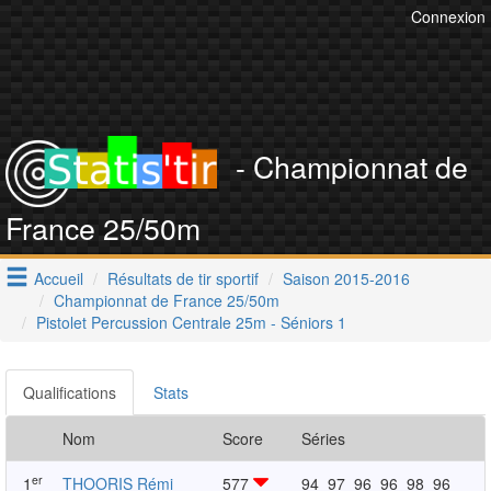
Connexion
- Championnat de
France 25/50m
Accueil
Résultats de tir sportif
Saison 2015-2016
Championnat de France 25/50m
Pistolet Percussion Centrale 25m - Séniors 1
Qualifications
Stats
Nom
Score
Séries
er
1
THOORIS Rémi
577
94
97
96
96
98
96