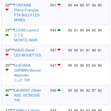
ème
32
FONTAINE
551
90
94
89
97
96
85
Pierre-François
FTA BULLY-LES-
MINES
ème
33
LUCAS Laurent
549
92
91
90
94
92
90
C.T.S.
MONTELIMAR
ème
34
VIAUD David
547
95
90
91
91
89
91
LES MOUETTES
ème
35
GUEVARA
547
95
93
96
83
94
86
GARBAN Manuel
Alejandro
C.J.F. TIR
ème
36
LAURENT Olivier
546
93
92
90
92
87
92
ASS. VICINOISE
TIR
ème
37
LEBAILLY Vivien
545
92
88
92
90
88
95