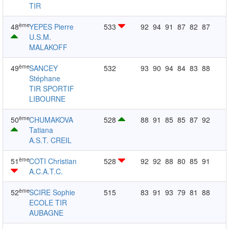
TIR
ème
48
YEPES Pierre
533
92
94
91
87
82
87
U.S.M.
MALAKOFF
ème
49
SANCEY
532
93
90
94
84
83
88
Stéphane
TIR SPORTIF
LIBOURNE
ème
50
CHUMAKOVA
528
88
91
85
85
87
92
Tatiana
A.S.T. CREIL
ème
51
COTI Christian
528
92
92
88
80
85
91
A.C.A.T.C.
ème
52
SCIRE Sophie
515
83
91
93
79
81
88
ECOLE TIR
AUBAGNE