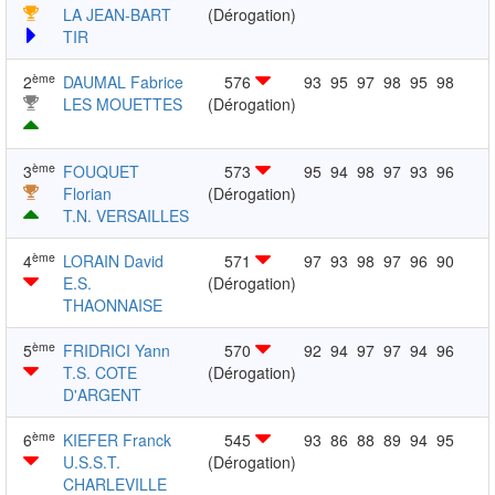
LA JEAN-BART
(Dérogation)
TIR
ème
2
DAUMAL Fabrice
576
93
95
97
98
95
98
LES MOUETTES
(Dérogation)
ème
3
FOUQUET
573
95
94
98
97
93
96
Florian
(Dérogation)
T.N. VERSAILLES
ème
4
LORAIN David
571
97
93
98
97
96
90
E.S.
(Dérogation)
THAONNAISE
ème
5
FRIDRICI Yann
570
92
94
97
97
94
96
T.S. COTE
(Dérogation)
D'ARGENT
ème
6
KIEFER Franck
545
93
86
88
89
94
95
U.S.S.T.
(Dérogation)
CHARLEVILLE