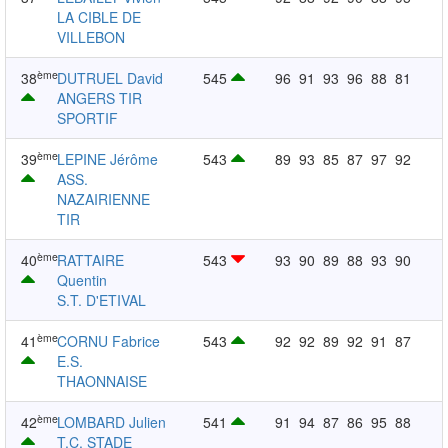
LA CIBLE DE
VILLEBON
ème
38
DUTRUEL David
545
96
91
93
96
88
81
ANGERS TIR
SPORTIF
ème
39
LEPINE Jérôme
543
89
93
85
87
97
92
ASS.
NAZAIRIENNE
TIR
ème
40
RATTAIRE
543
93
90
89
88
93
90
Quentin
S.T. D'ETIVAL
ème
41
CORNU Fabrice
543
92
92
89
92
91
87
E.S.
THAONNAISE
ème
42
LOMBARD Julien
541
91
94
87
86
95
88
T.C. STADE