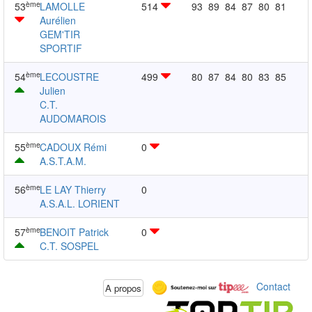
ème
53
LAMOLLE
514
93
89
84
87
80
81
Aurélien
GEM'TIR
SPORTIF
ème
54
LECOUSTRE
499
80
87
84
80
83
85
Julien
C.T.
AUDOMAROIS
ème
55
CADOUX Rémi
0
A.S.T.A.M.
ème
56
LE LAY Thierry
0
A.S.A.L. LORIENT
ème
57
BENOIT Patrick
0
C.T. SOSPEL
Contact
A propos