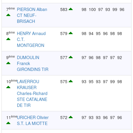
ème
7
PIERSON Alban
583
98
100
97
93
99
96
CT NEUF-
BRISACH
ème
8
HENRY Arnaud
579
98
94
95
96
98
98
C.T.
MONTGERON
ème
9
DUMOULIN
577
97
96
98
97
97
92
Franck
GIRONDINS TIR
ème
10
LAVERROU
575
93
95
93
97
99
98
KRAUSER
Charles-Richard
STE CATALANE
DE TIR
ème
11
URICHER Olivier
572
97
93
93
96
97
96
S.T. LA MIOTTE