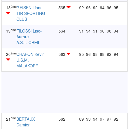
ème
18
GEISEN Lionel
565
92
96
92
94
96
95
TIR SPORTING
CLUB
ème
19
FILOSSI Lise-
564
91
94
91
96
98
94
Aurore
A.S.T. CREIL
ème
20
CHAPON Kévin
563
95
96
98
88
92
94
U.S.M.
MALAKOFF
ème
21
BERTAUX
562
89
93
94
97
97
92
Damien